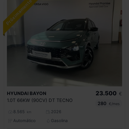
23.500
HYUNDAI
BAYON
€
1.0T 66KW (90CV) DT TECNO
280
€/mes
8.565
2026
km
Automático
Gasolina