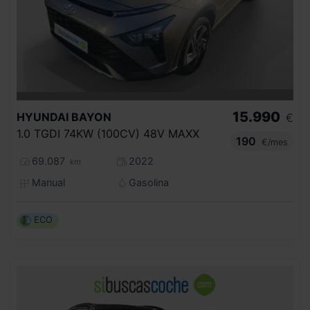
15.990
HYUNDAI
BAYON
€
1.0 TGDI 74KW (100CV) 48V MAXX
190
€/mes
69.087
2022
km
Manual
Gasolina
ECO