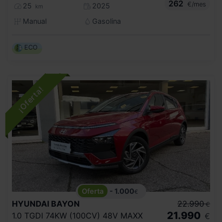
262
€/mes
25
2025
km
Manual
Gasolina
ECO
- 1.000
€
HYUNDAI
BAYON
22.990
€
21.990
1.0 TGDI 74KW (100CV) 48V MAXX
€