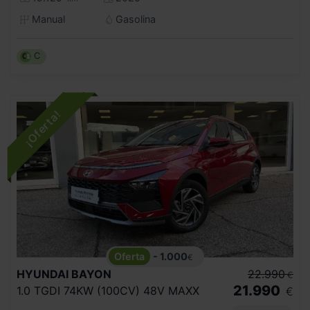
Manual
Gasolina
C
- 1.000
€
HYUNDAI
BAYON
22.990
€
21.990
1.0 TGDI 74KW (100CV) 48V MAXX
€