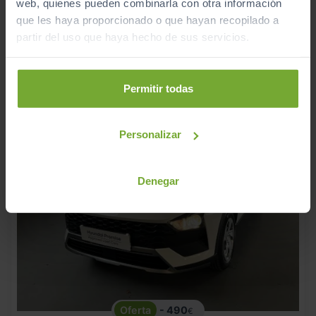
web, quienes pueden combinarla con otra información
ECO
que les haya proporcionado o que hayan recopilado a
partir del uso que haya hecho de sus servicios.
Permitir todas
Personalizar
Denegar
- 490
€