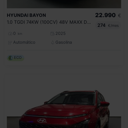
22.990
HYUNDAI
BAYON
€
1.0 TGDI 74KW (100CV) 48V MAXX DCT
274
€/mes
0
2025
km
Automático
Gasolina
ECO