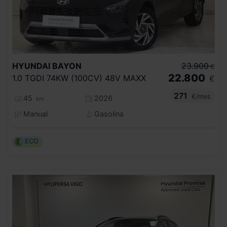
HYUNDAI
BAYON
23.900
€
22.800
1.0 TGDI 74KW (100CV) 48V MAXX
€
271
€/mes
45
2026
km
Manual
Gasolina
ECO