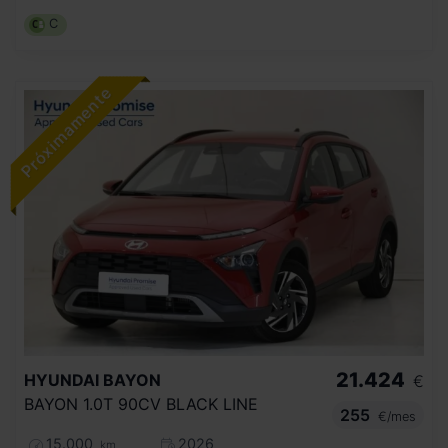
C
21.424
HYUNDAI
BAYON
€
BAYON 1.0T 90CV BLACK LINE
255
€/mes
15.000
2026
km