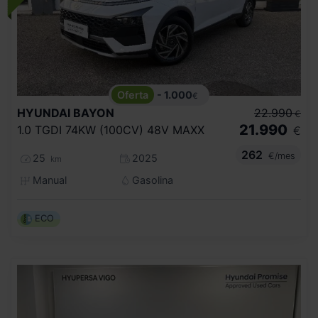
- 1.000
€
HYUNDAI
BAYON
22.990
€
21.990
1.0 TGDI 74KW (100CV) 48V MAXX
€
262
€/mes
25
2025
km
Manual
Gasolina
ECO