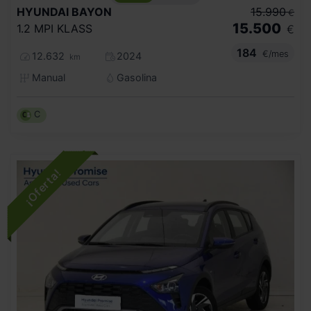
HYUNDAI
BAYON
15.990
€
15.500
1.2 MPI KLASS
€
184
€/mes
12.632
2024
km
Manual
Gasolina
C