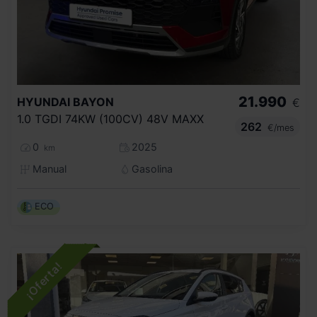
21.990
HYUNDAI
BAYON
€
1.0 TGDI 74KW (100CV) 48V MAXX
262
€/mes
0
2025
km
Manual
Gasolina
ECO