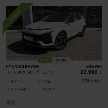
- 1.000
€
HYUNDAI
BAYON
23.990
€
22.990
1.0T 66KW (90CV) TECNO
€
274
€/mes
6.000
2026
km
Automático
Gasolina
C