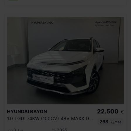
22.500
HYUNDAI
BAYON
€
1.0 TGDI 74KW (100CV) 48V MAXX DCT
268
€/mes
0
2025
km