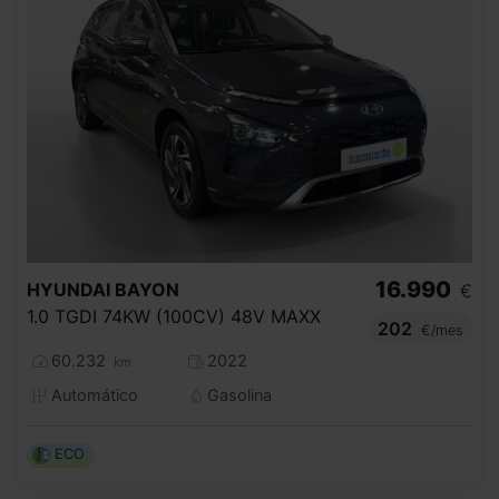
16.990
HYUNDAI
BAYON
€
1.0 TGDI 74KW (100CV) 48V MAXX
202
€/mes
60.232
2022
km
Automático
Gasolina
ECO