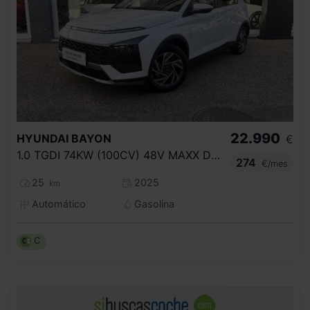
22.990
HYUNDAI
BAYON
€
1.0 TGDI 74KW (100CV) 48V MAXX DCT
274
€/mes
25
2025
km
Automático
Gasolina
C