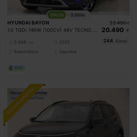
- 3.000
€
HYUNDAI
BAYON
23.490
€
20.490
1.0 TGDI 74KW (100CV) 48V TECNO DCT
€
244
€/mes
5.698
2025
km
Automático
Gasolina
ECO