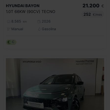
21.200
HYUNDAI
BAYON
€
1.0T 66KW (90CV) TECNO
252
€/mes
8.565
2026
km
Manual
Gasolina
C