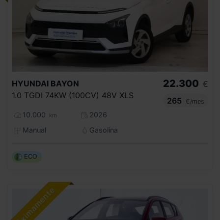
22.300
HYUNDAI
BAYON
€
1.0 TGDI 74KW (100CV) 48V XLS
265
€/mes
10.000
2026
km
Manual
Gasolina
ECO