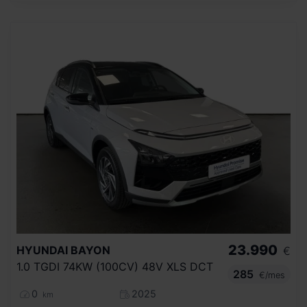
23.990
HYUNDAI
BAYON
€
1.0 TGDI 74KW (100CV) 48V XLS DCT
285
€/mes
0
2025
km