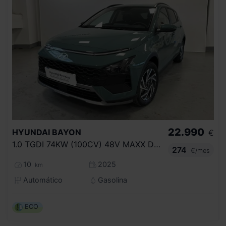
22.990
HYUNDAI
BAYON
€
1.0 TGDI 74KW (100CV) 48V MAXX DCT
274
€/mes
10
2025
km
Automático
Gasolina
ECO