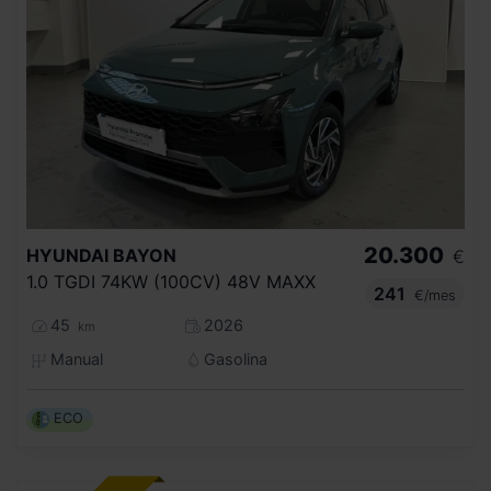
20.300
HYUNDAI
BAYON
€
1.0 TGDI 74KW (100CV) 48V MAXX
241
€/mes
45
2026
km
Manual
Gasolina
ECO