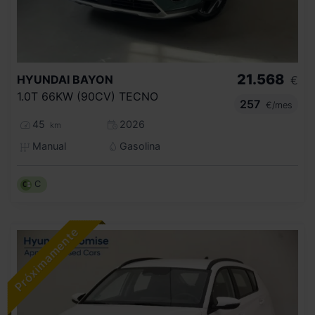
21.568
HYUNDAI
BAYON
€
1.0T 66KW (90CV) TECNO
257
€/mes
45
2026
km
Manual
Gasolina
C