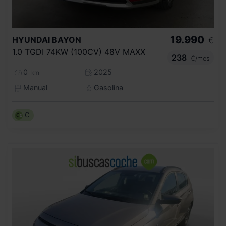
19.990
HYUNDAI
BAYON
€
1.0 TGDI 74KW (100CV) 48V MAXX
238
€/mes
0
2025
km
Manual
Gasolina
C