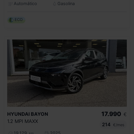
Automático
Gasolina
ECO
17.990
HYUNDAI
BAYON
€
1.2 MPI MAXX
214
€/mes
19.129
2025
km