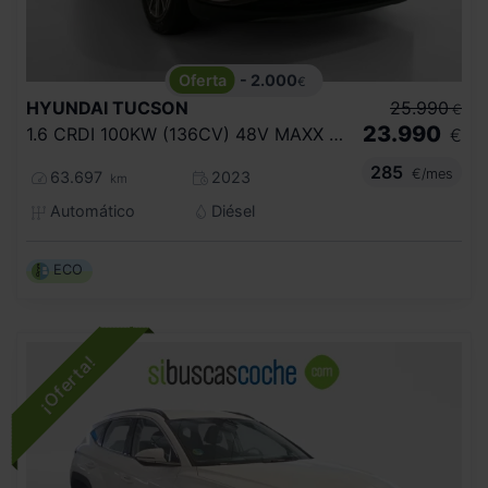
- 2.000
€
HYUNDAI
TUCSON
25.990
€
23.990
1.6 CRDI 100KW (136CV) 48V MAXX DCT 4X4
€
285
€/mes
63.697
2023
km
Automático
Diésel
ECO