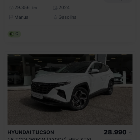
29.356
2024
km
Manual
Gasolina
C
28.990
HYUNDAI
TUCSON
€
1.6 TGDI 169KW (230CV) HEV STYLE AUT 4X4