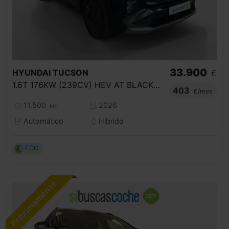
33.900
HYUNDAI
TUCSON
€
1.6T 176KW (239CV) HEV AT BLACK LINE
403
€/mes
11.500
2026
km
Automático
Híbrido
ECO