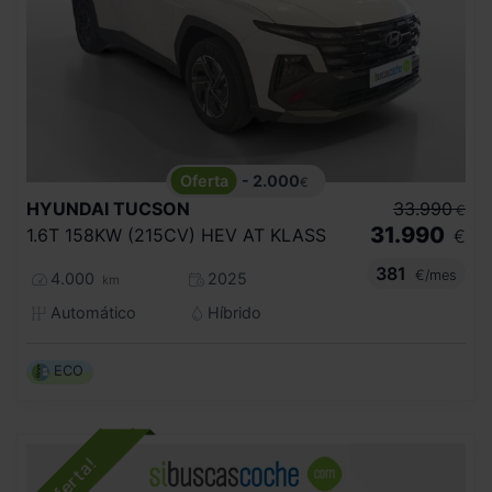
- 2.000
€
HYUNDAI
TUCSON
33.990
€
31.990
1.6T 158KW (215CV) HEV AT KLASS
€
381
€/mes
4.000
2025
km
Automático
Híbrido
ECO