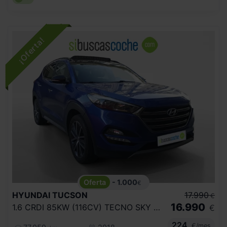
- 1.000
€
HYUNDAI
TUCSON
17.990
€
16.990
1.6 CRDI 85KW (116CV) TECNO SKY SAFE 4X2
€
224
€/mes