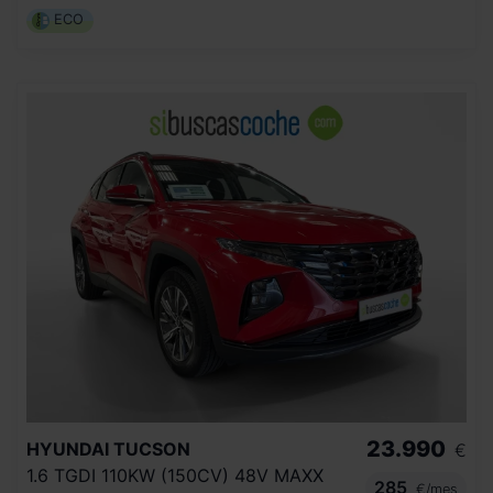
ECO
23.990
HYUNDAI
TUCSON
€
1.6 TGDI 110KW (150CV) 48V MAXX
285
€/mes