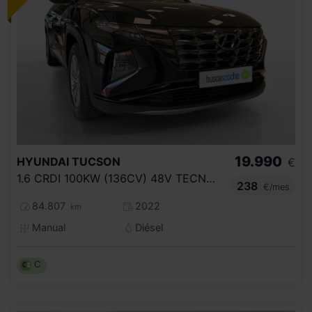
19.990
HYUNDAI
TUCSON
€
1.6 CRDI 100KW (136CV) 48V TECNO 2C
238
€/mes
84.807
2022
km
Manual
Diésel
C