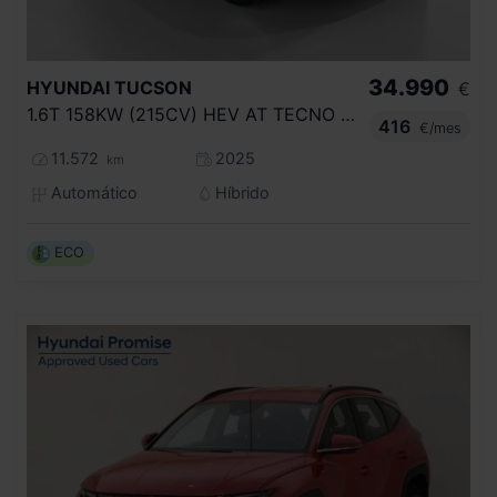
34.990
HYUNDAI
TUCSON
€
1.6T 158KW (215CV) HEV AT TECNO SKY
416
€/mes
11.572
2025
km
Automático
Híbrido
ECO