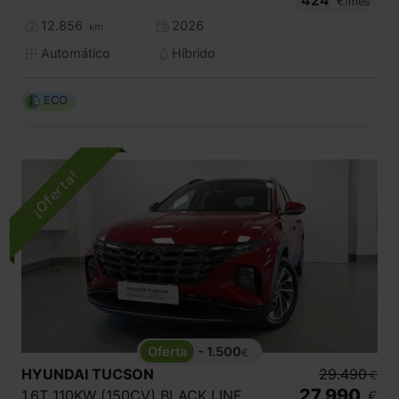
€/mes
12.856
2026
km
Automático
Híbrido
ECO
- 1.500
€
HYUNDAI
TUCSON
29.490
€
27.990
1.6T 110KW (150CV) BLACK LINE
€