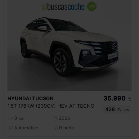
35.990
HYUNDAI
TUCSON
€
1.6T 176KW (239CV) HEV AT TECNO
428
€/mes
0
2026
km
Automático
Híbrido