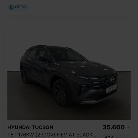
CERO
35.600
HYUNDAI
TUCSON
€
1.6T 176KW (239CV) HEV AT BLACK LINE
424