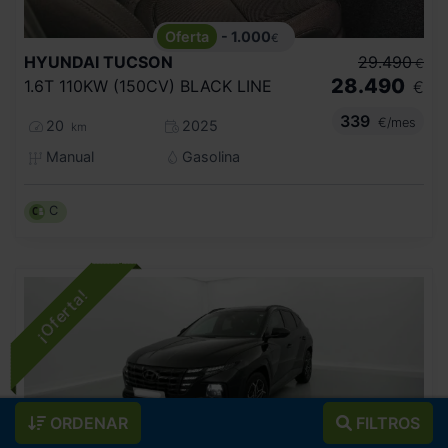
- 1.000
€
HYUNDAI
TUCSON
29.490
€
28.490
1.6T 110KW (150CV) BLACK LINE
€
339
€/mes
20
2025
km
Manual
Gasolina
C
ORDENAR
FILTROS