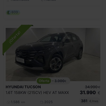
ECO
- 3.000
€
HYUNDAI
TUCSON
34.990
€
31.990
1.6T 158KW (215CV) HEV AT MAXX
€
381
€/mes
1.586
2025
km