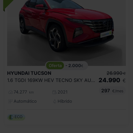
- 2.000
€
HYUNDAI
TUCSON
26.990
€
24.990
1.6 TGDI 169KW HEV TECNO SKY AUTO
€
297
€/mes
74.277
2021
km
Automático
Híbrido
ECO