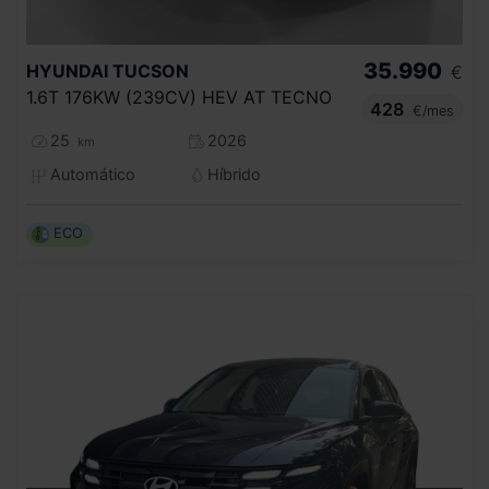
35.990
HYUNDAI
TUCSON
€
1.6T 176KW (239CV) HEV AT TECNO
428
€/mes
25
2026
km
Automático
Híbrido
ECO