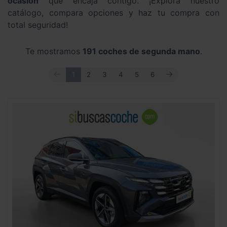
ocasión
que encaja contigo. ¡Explora nuestro
catálogo, compara opciones y haz tu compra con
total seguridad!
Te mostramos
191 coches de segunda mano
.
ANTERIOR
SIGUIENTE
1
2
3
4
5
6