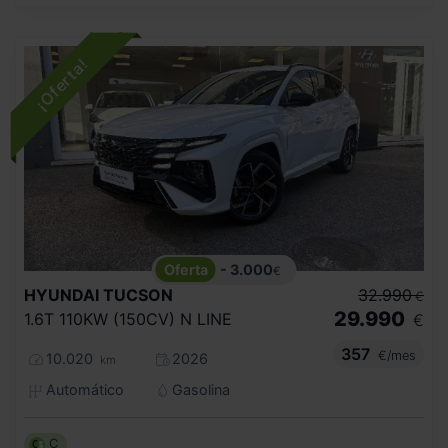
- 3.000
€
HYUNDAI
TUCSON
32.990
€
29.990
1.6T 110KW (150CV) N LINE
€
357
€/mes
10.020
2026
km
Automático
Gasolina
C