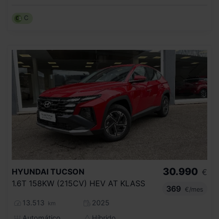
C
30.990
HYUNDAI
TUCSON
€
1.6T 158KW (215CV) HEV AT KLASS
369
€/mes
13.513
2025
km
Automático
Híbrido