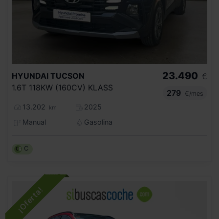
23.490
HYUNDAI
TUCSON
€
1.6T 118KW (160CV) KLASS
279
€/mes
13.202
2025
km
Manual
Gasolina
C