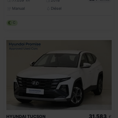
77.059
2018
km
Manual
Diésel
C
31.583
HYUNDAI
TUCSON
€