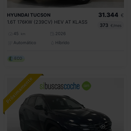
31.344
HYUNDAI
TUCSON
€
1.6T 176KW (239CV) HEV AT KLASS
373
€/mes
45
2026
km
Automático
Híbrido
ECO