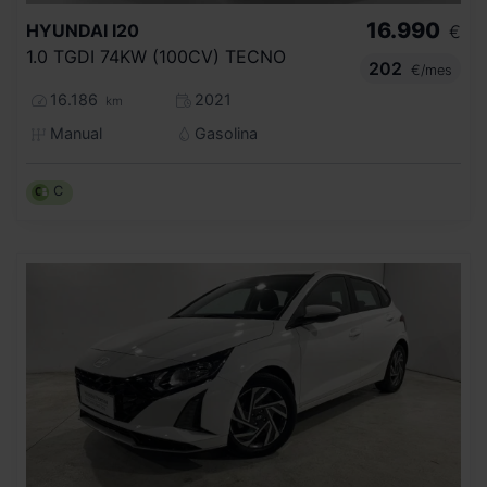
16.990
HYUNDAI
I20
€
1.0 TGDI 74KW (100CV) TECNO
202
€/mes
16.186
2021
km
Manual
Gasolina
C