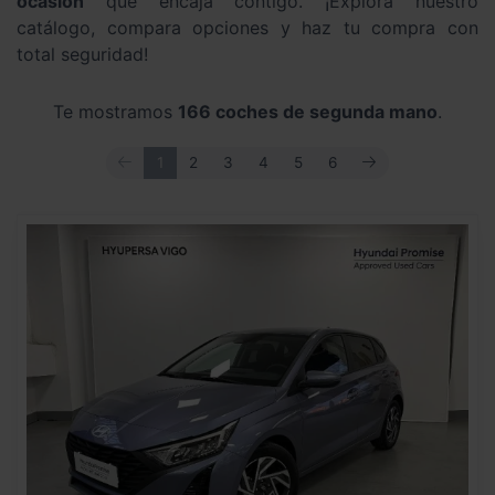
ocasión
que encaja contigo. ¡Explora nuestro
catálogo, compara opciones y haz tu compra con
total seguridad!
Te mostramos
166 coches de segunda mano
.
ANTERIOR
SIGUIENTE
1
2
3
4
5
6