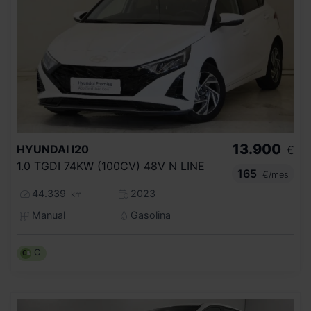
13.900
HYUNDAI
I20
€
1.0 TGDI 74KW (100CV) 48V N LINE
165
€/mes
44.339
2023
km
Manual
Gasolina
C