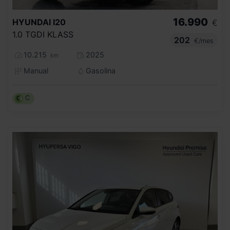
16.990
HYUNDAI
I20
€
1.0 TGDI KLASS
202
€/mes
10.215
2025
km
Manual
Gasolina
C