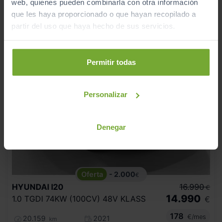
web, quienes pueden combinarla con otra información
que les haya proporcionado o que hayan recopilado a
partir del uso que haya hecho de sus servicios.
Permitir todas
Personalizar
Denegar
- 2.000
€
HYUNDAI
I20
16.990
€
14.990
1.0 TGDI 74KW (100CV) 48V KLASS
€
178
€/mes
20.159
2021
km