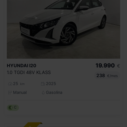
19.990
HYUNDAI
I20
€
1.0 TGDI 48V KLASS
238
€/mes
25
2025
km
Manual
Gasolina
C