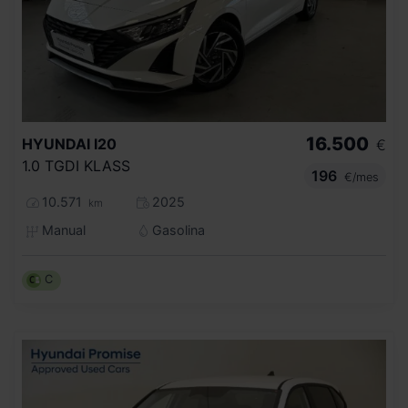
16.500
HYUNDAI
I20
€
1.0 TGDI KLASS
196
€/mes
10.571
2025
km
Manual
Gasolina
C