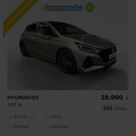
28.990
HYUNDAI
I20
€
1.6T N
345
€/mes
41.000
2023
km
Manual
Gasolina