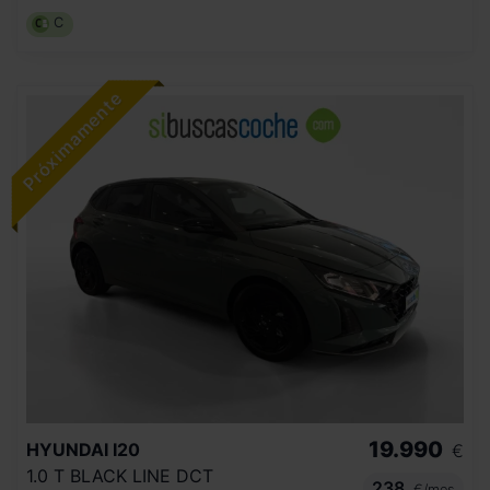
C
19.990
HYUNDAI
I20
€
1.0 T BLACK LINE DCT
238
€/mes