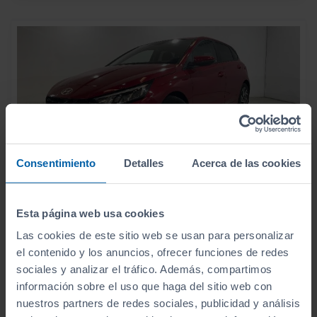
Consentimiento
Detalles
Acerca de las cookies
16.990
HYUNDAI
I20
€
Esta página web usa cookies
1.2 MPI KLASS
202
€/mes
Las cookies de este sitio web se usan para personalizar
9.573
2024
km
el contenido y los anuncios, ofrecer funciones de redes
sociales y analizar el tráfico. Además, compartimos
Manual
Gasolina
información sobre el uso que haga del sitio web con
nuestros partners de redes sociales, publicidad y análisis
C