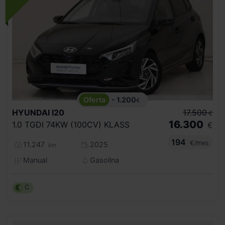
- 1.200
€
HYUNDAI
I20
17.500
€
16.300
1.0 TGDI 74KW (100CV) KLASS
€
194
€/mes
11.247
2025
km
Manual
Gasolina
C