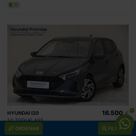
C
16.500
HYUNDAI
I20
€
1.0 TGDI KLASS
196
€/mes
ORDENAR
FILTROS
23.297
2025
km