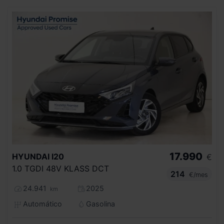
17.990
HYUNDAI
I20
€
1.0 TGDI 48V KLASS DCT
214
€/mes
24.941
2025
km
Automático
Gasolina