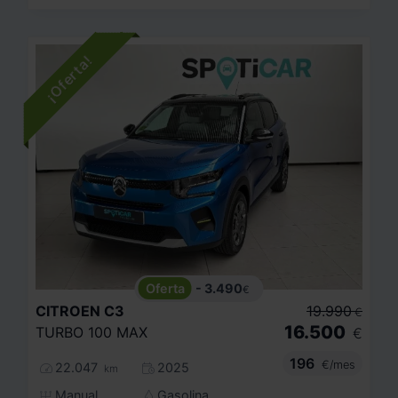
- 3.490
€
CITROEN
C3
19.990
€
16.500
TURBO 100 MAX
€
196
€/mes
22.047
2025
km
Manual
Gasolina