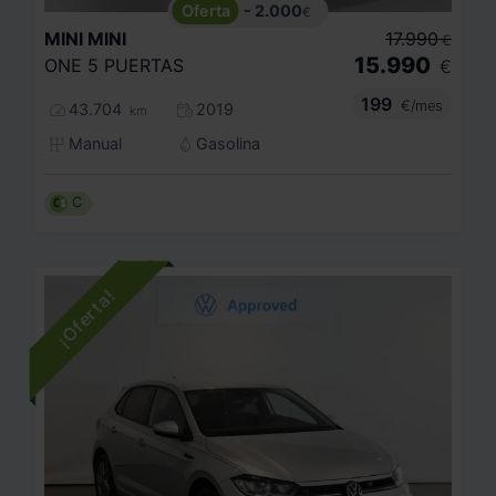
- 2.000
€
MINI
MINI
17.990
€
15.990
ONE 5 PUERTAS
€
199
€/mes
43.704
2019
km
Manual
Gasolina
C