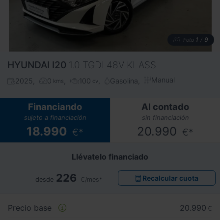
1
9
Foto
/
HYUNDAI
I20
1.0 TGDI 48V KLASS
Manual
2025
0
100
Gasolina
kms
cv
Financiando
Al contado
sujeto a financiación
sin financiación
18.990
20.990
€*
€*
Llévatelo financiado
226
Recalcular cuota
desde
€/mes*
Precio base
20.990
€