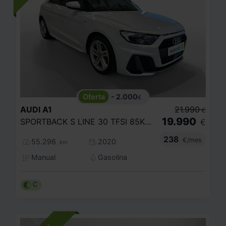
- 2.000
€
AUDI
A1
21.990
€
19.990
SPORTBACK S LINE 30 TFSI 85KW (116CV)
€
238
€/mes
55.296
2020
km
Manual
Gasolina
C