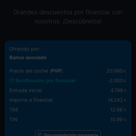
Grandes descuentos por financiar con
nosotros. ¡Descúbrelos!
Ofrecido por:
Banco asociado
Precio del coche (
PVP
)
20.990
€
Bonificación por financiar
-
2.000
€
Entrada inicial
4.748
€
Importe a financiar
14.242
€
TAE
12.66
%
TIN
10.99
%
Documentación necesaria