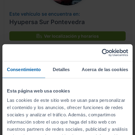
Este vehículo se encuentra en:
Hyupersa Sur Pontevedra
Ver localización y horarios
Ver vehículos del concesionario
Consentimiento
Detalles
Acerca de las cookies
¿Estás lejos o no puedes desplazarte?
Pruébalo en cualquiera de nuestras
Esta página web usa cookies
instalaciones (
Ver instalaciones
)
Las cookies de este sitio web se usan para personalizar
Te lo entregamos en tu casa, en cualquier
el contenido y los anuncios, ofrecer funciones de redes
punto de la península. Consulta a nuestros
sociales y analizar el tráfico. Además, compartimos
comerciales.
información sobre el uso que haga del sitio web con
nuestros partners de redes sociales, publicidad y análisis