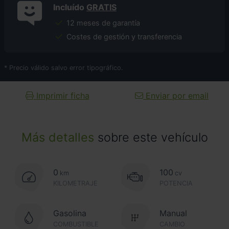
Incluído
GRATIS
12 meses de garantía
Costes de gestión y transferencia
* Precio válido salvo error tipográfico.
Imprimir ficha
Enviar por email
Más detalles
sobre este vehículo
0
100
km
cv
KILOMETRAJE
POTENCIA
Gasolina
Manual
COMBUSTIBLE
CAMBIO