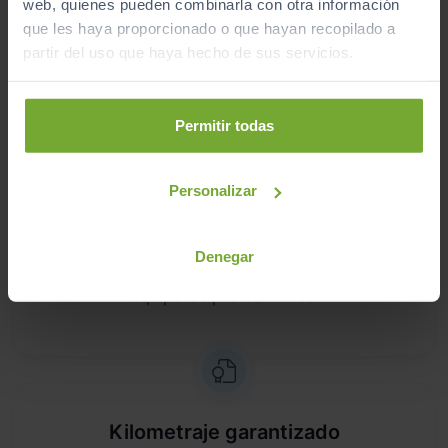
web, quienes pueden combinarla con otra información
que les haya proporcionado o que hayan recopilado a
partir del uso que haya hecho de sus servicios.
¿Por qué comprar en Sibuscascoche?
Compra tu coche con confianza
Permitir todas
Personalizar
Vehículos revisados
Denegar
Revisión de
250 puntos revisados
por nuestro
equipo de profesionales.
Kilometraje garantizado