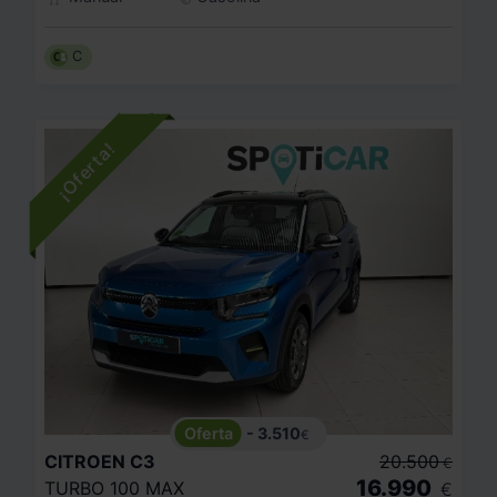
C
- 3.510
€
CITROEN
C3
20.500
€
16.990
TURBO 100 MAX
€