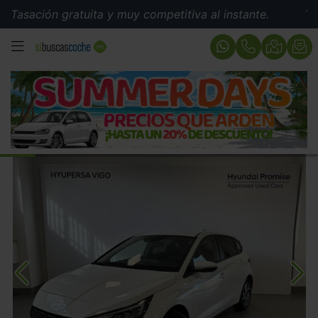
ión gratuita y muy competitiva al instante.
Tasación g
MENÚ