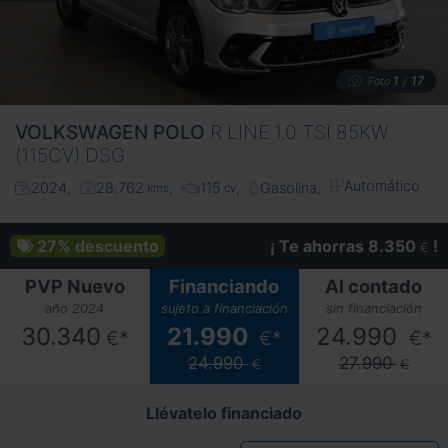
1
17
Foto
/
VOLKSWAGEN
POLO
R LINE 1.0 TSI 85KW
(115CV) DSG
Automático
2024
28.762
115
Gasolina
kms
cv
27%
descuento
¡ Te ahorras 8.350
!
€
PVP Nuevo
Financiando
Al contado
año 2024
sujeto a financiación
sin financiación
30.340
21.990
24.990
€*
€*
€*
24.990
27.990
€
€
Llévatelo financiado