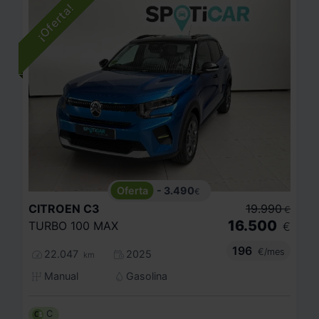
- 3.490
€
CITROEN
C3
19.990
€
16.500
TURBO 100 MAX
€
196
€/mes
22.047
2025
km
Manual
Gasolina
C