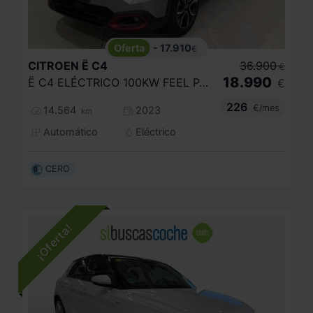
- 17.910
€
CITROEN
Ë C4
36.900
€
18.990
Ë C4 ELÉCTRICO 100KW FEEL PACK
€
226
€/mes
14.564
2023
km
Automático
Eléctrico
CERO