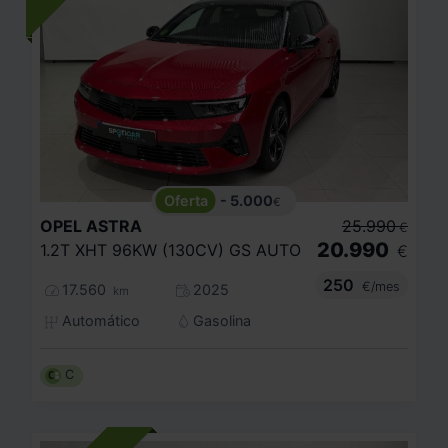
- 5.000
€
OPEL
ASTRA
25.990
€
20.990
1.2T XHT 96KW (130CV) GS AUTO
€
250
€/mes
17.560
2025
km
Automático
Gasolina
C