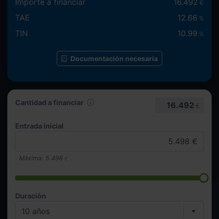
Importe a financiar
16.492
€
TAE
12.66
%
TIN
10.99
%
Documentación necesaria
Cantidad a financiar
16.492
€
Entrada inicial
Máxima:
5.498
€
Duración