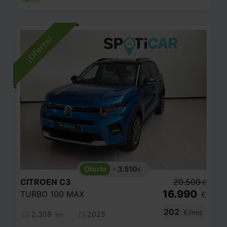
- 3.510
€
CITROEN
C3
20.500
€
16.990
TURBO 100 MAX
€
202
€/mes
2.359
2025
km