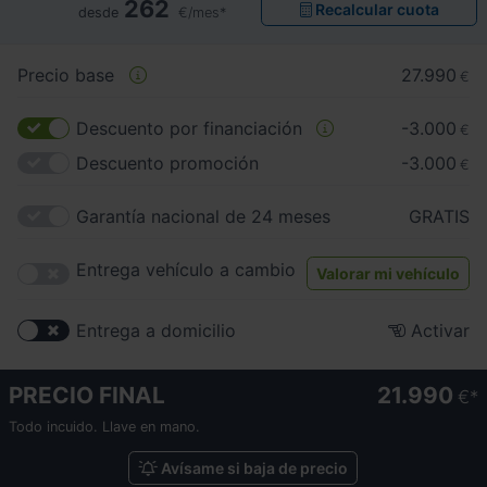
262
Recalcular cuota
desde
€/mes*
Precio base
27.990
€
Descuento por financiación
-3.000
€
Descuento promoción
-3.000
€
Garantía nacional de 24 meses
GRATIS
Entrega vehículo a cambio
Valorar mi vehículo
Entrega a domicilio
Activar
PRECIO FINAL
21.990
€
Todo incuido. Llave en mano.
Avísame si baja de precio