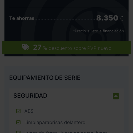
8.350
€
Te ahorras
*Precio sujeto a financiación
27
%
descuento sobre PVP nuevo
EQUIPAMIENTO DE SERIE
SEGURIDAD
ABS
Limpiaparabrisas delantero