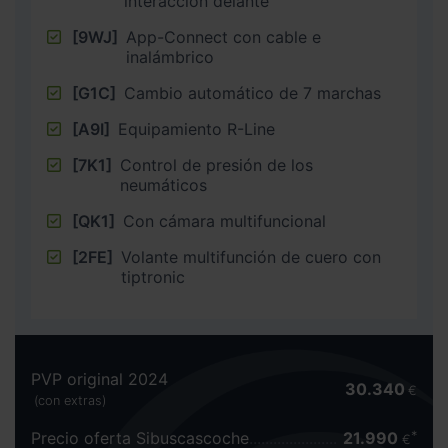
interacción delante
[9WJ]
App-Connect con cable e
inalámbrico
[G1C]
Cambio automático de 7 marchas
[A9I]
Equipamiento R-Line
[7K1]
Control de presión de los
neumáticos
[QK1]
Con cámara multifuncional
[2FE]
Volante multifunción de cuero con
tiptronic
PVP original 2024
30.340
€
(con extras)
Precio oferta Sibuscascoche
21.990
€