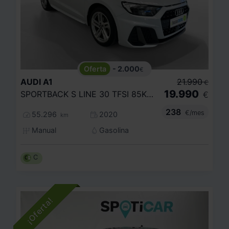
- 2.000
€
AUDI
A1
21.990
€
19.990
SPORTBACK S LINE 30 TFSI 85KW (116CV)
€
238
€/mes
55.296
2020
km
Manual
Gasolina
C