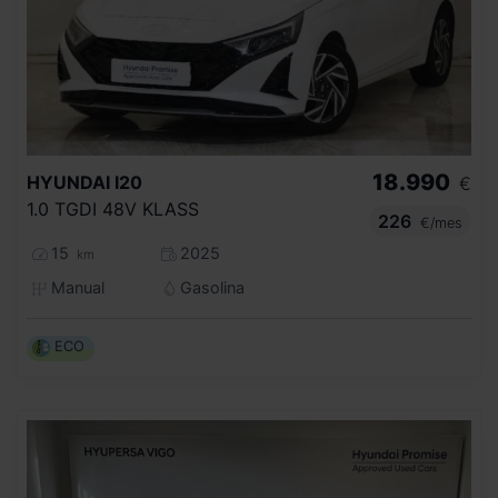
18.990
HYUNDAI
I20
€
1.0 TGDI 48V KLASS
226
€/mes
15
2025
km
Manual
Gasolina
ECO