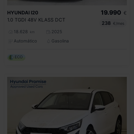
19.990
HYUNDAI
I20
€
1.0 TGDI 48V KLASS DCT
238
€/mes
18.628
2025
km
Automático
Gasolina
ECO