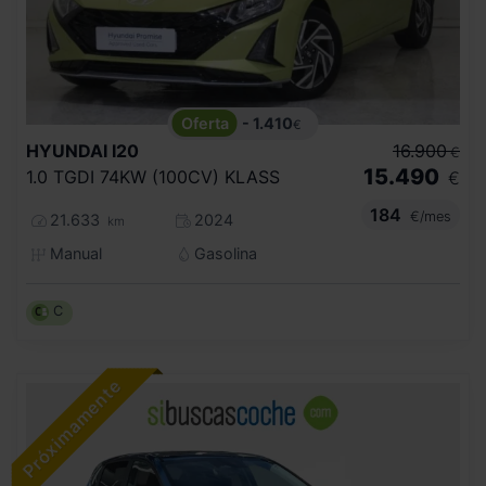
- 1.410
€
HYUNDAI
I20
16.900
€
15.490
1.0 TGDI 74KW (100CV) KLASS
€
184
€/mes
21.633
2024
km
Manual
Gasolina
C