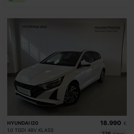
18.990
HYUNDAI
I20
€
1.0 TGDI 48V KLASS
226
€/mes