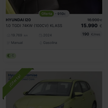
- 910
€
HYUNDAI
I20
16.900
€
15.990
1.0 TGDI 74KW (100CV) KLASS
€
190
€/mes
19.769
2024
km
Manual
Gasolina
C