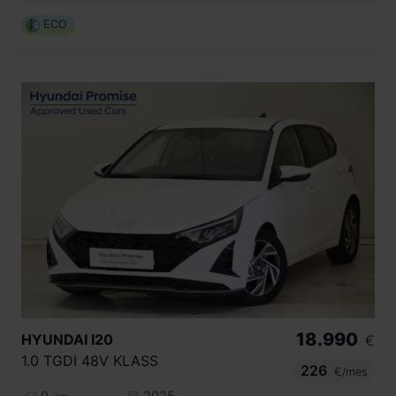
ECO
18.990
HYUNDAI
I20
€
1.0 TGDI 48V KLASS
226
€/mes
0
2025