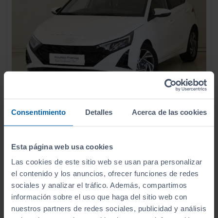
18.990
HYUNDAI
I20
€
Consentimiento
Detalles
Acerca de las cookies
1.0 TGDI 48V KLASS
226
€/mes
18
2025
km
Esta página web usa cookies
Manual
Gasolina
Las cookies de este sitio web se usan para personalizar
el contenido y los anuncios, ofrecer funciones de redes
ECO
sociales y analizar el tráfico. Además, compartimos
información sobre el uso que haga del sitio web con
nuestros partners de redes sociales, publicidad y análisis