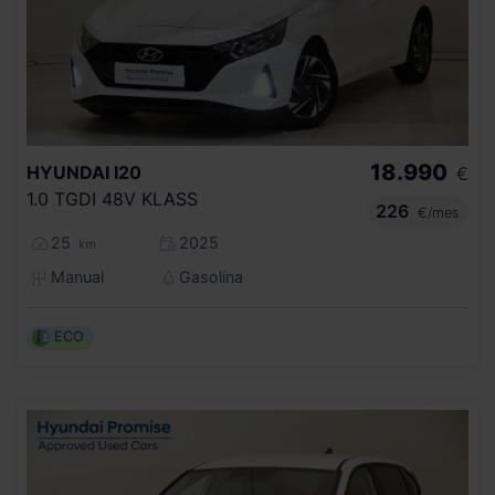
18.990
HYUNDAI
I20
€
1.0 TGDI 48V KLASS
226
€/mes
25
2025
km
Manual
Gasolina
ECO