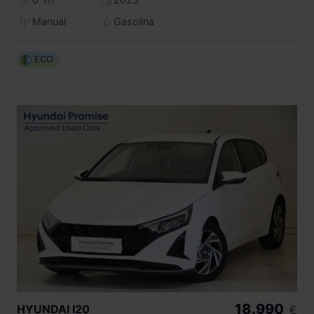
km
Manual
Gasolina
ECO
18.990
HYUNDAI
I20
€