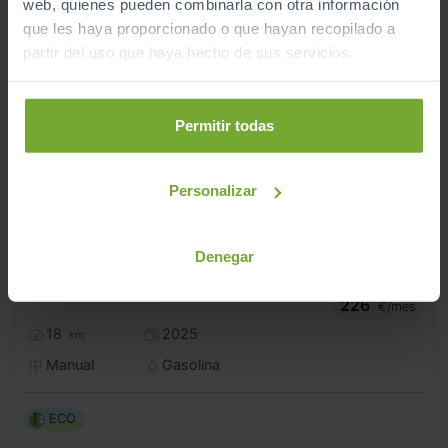
web, quienes pueden combinarla con otra información
que les haya proporcionado o que hayan recopilado a
partir del uso que haya hecho de sus servicios.
Permitir todas
Personalizar
Denegar
18.990
HYUNDAI
I20
€
1.0 TGDI 48V KLASS
226
€/mes
18
2025
km
Manual
Gasolina
ECO