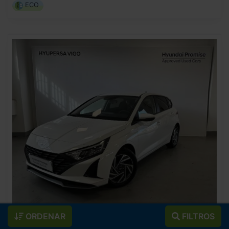
ECO
ORDENAR
FILTROS
18.990
HYUNDAI
I20
€