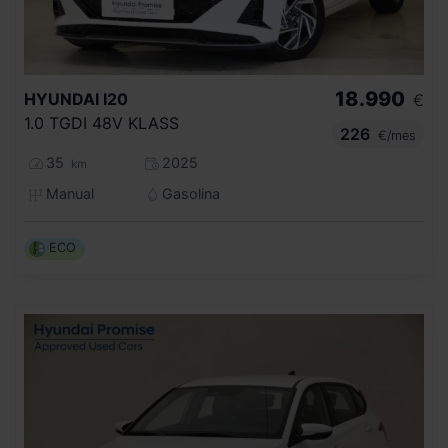
18.990
HYUNDAI
I20
€
1.0 TGDI 48V KLASS
226
€/mes
35
2025
km
Manual
Gasolina
ECO