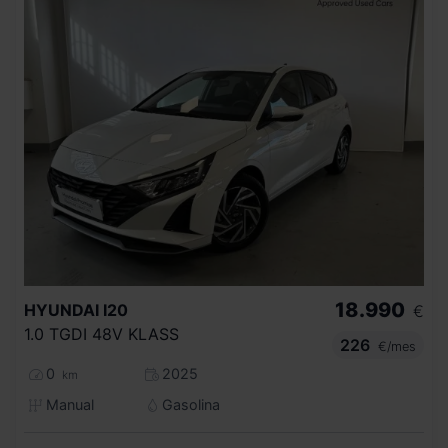
18.990
HYUNDAI
I20
€
1.0 TGDI 48V KLASS
226
€/mes
0
2025
km
Manual
Gasolina