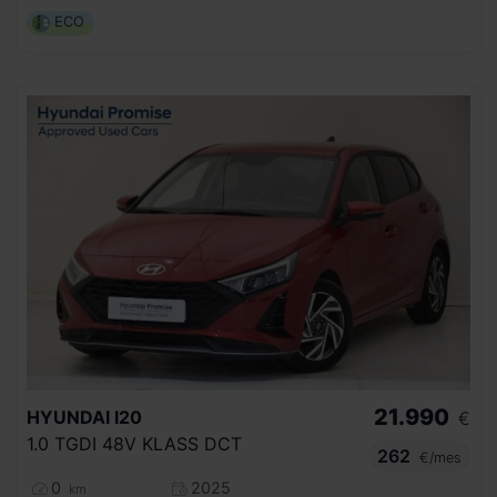
ECO
21.990
HYUNDAI
I20
€
1.0 TGDI 48V KLASS DCT
262
€/mes
0
2025
km