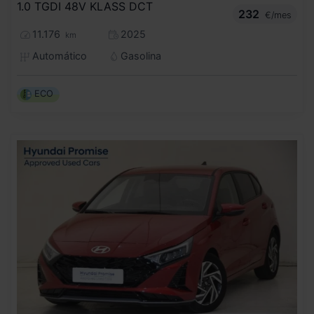
1.0 TGDI 48V KLASS DCT
232
€/mes
11.176
2025
km
Automático
Gasolina
ECO