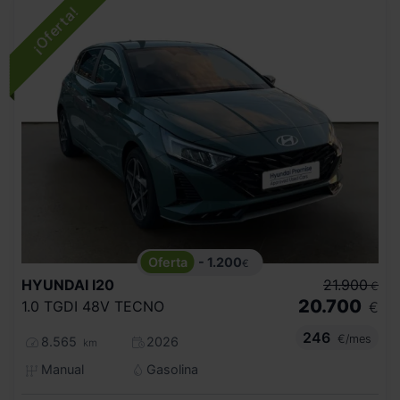
- 1.200
€
HYUNDAI
I20
21.900
€
20.700
1.0 TGDI 48V TECNO
€
246
€/mes
8.565
2026
km
Manual
Gasolina