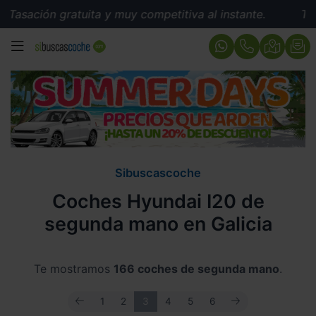
ratuita y muy competitiva al instante.
Tasación gratui
MENÚ
Sibuscascoche
Coches Hyundai I20 de
segunda mano en Galicia
Te mostramos
166 coches de segunda mano
.
ANTERIOR
SIGUIENTE
1
2
3
4
5
6