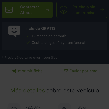
Contactar
Pruébalo sin
Ahora
compromiso
Incluído
GRATIS
12 meses de garantía
Costes de gestión y transferencia
* Precio válido salvo error tipográfico.
Imprimir ficha
Enviar por email
Más detalles
sobre este vehículo
72.587
163
km
cv