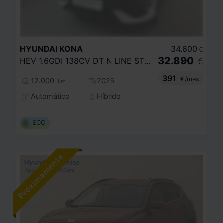
HYUNDAI
KONA
34.600
€
32.890
HEV 1.6GDI 138CV DT N LINE STYLE
€
391
€/mes
12.000
2026
km
Automático
Híbrido
ECO