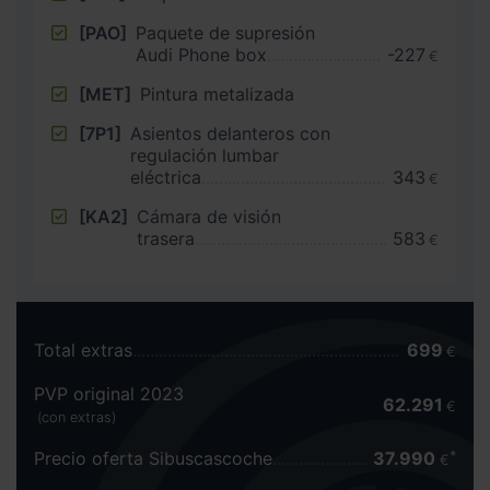
[PAO]
Paquete de supresión
Audi Phone box
-227
€
[MET]
Pintura metalizada
[7P1]
Asientos delanteros con
regulación lumbar
eléctrica
343
€
[KA2]
Cámara de visión
trasera
583
€
Total extras
699
€
PVP original 2023
62.291
€
(con extras)
Precio oferta Sibuscascoche
37.990
€