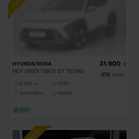
31.900
HYUNDAI
KONA
€
HEV 1.6GDI 138CV DT TECNO
379
€/mes
8.565
2026
km
Automático
Híbrido
ECO