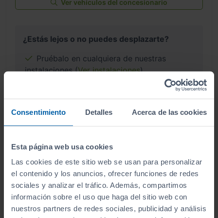
Ver vehículos del concesionario
¿Estás lejos o no puedes desplazarte?
Pruébalo en cualquiera de nuestras
instalaciones (
Ver instalaciones
)
Te lo entregamos en tu casa, en cualquier
punto de la península. Consulta a nuestros
Consentimiento
Detalles
Acerca de las cookies
comerciales.
Esta página web usa cookies
Las cookies de este sitio web se usan para personalizar
¿Por qué comprar en Sibuscascoche?
el contenido y los anuncios, ofrecer funciones de redes
sociales y analizar el tráfico. Además, compartimos
Compra tu coche con confianza
información sobre el uso que haga del sitio web con
nuestros partners de redes sociales, publicidad y análisis