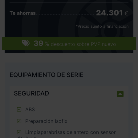
24.301
€
Te ahorras
*Precio sujeto a financiación
39
%
descuento sobre PVP nuevo
EQUIPAMIENTO DE SERIE
SEGURIDAD
ABS
Preparación Isofix
Limpiaparabrisas delantero con sensor