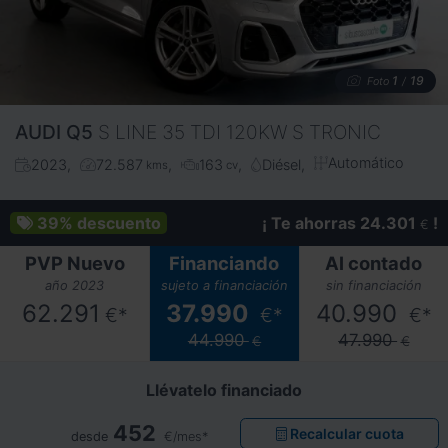
1
19
Foto
/
AUDI
Q5
S LINE 35 TDI 120KW S TRONIC
Automático
2023
72.587
163
Diésel
kms
cv
39%
descuento
¡ Te ahorras 24.301
!
€
PVP Nuevo
Financiando
Al contado
año 2023
sujeto a financiación
sin financiación
62.291
37.990
40.990
€*
€*
€*
44.990
47.990
€
€
Llévatelo financiado
452
Recalcular cuota
desde
€/mes*