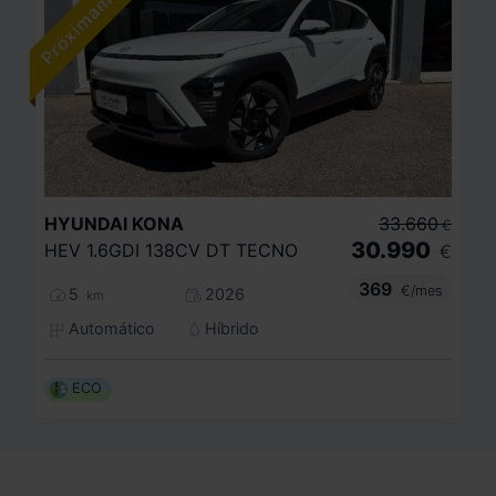
HYUNDAI
KONA
33.660
€
30.990
HEV 1.6GDI 138CV DT TECNO
€
369
€/mes
5
2026
km
Automático
Híbrido
ECO