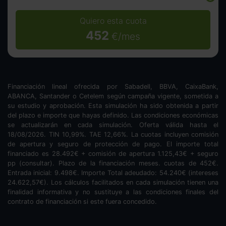
Quiero esta cuota
452
€/mes
Financiación lineal ofrecida por Sabadell, BBVA, CaixaBank,
ABANCA, Santander o Cetelem según campaña vigente, sometida a
su estudio y aprobación. Esta simulación ha sido obtenida a partir
del plazo e importe que hayas definido. Las condiciones económicas
se actualizarán en cada simulación. Oferta válida hasta el
18/08/2026. TIN
10,99
%. TAE
12,66
%. La cuotas incluyen comisión
de apertura y seguro de protección de pago. El importe total
financiado es
28.492
€ + comisión de apertura
1.125,43
€ + seguro
pp (consultar). Plazo de la financiación
meses.
cuotas de
452
€.
Entrada inicial:
9.498
€. Importe Total adeudado:
54.240
€ (intereses
24.622,57
€). Los cálculos facilitados en cada simulación tienen una
finalidad informativa y no sustituye a las condiciones finales del
contrato de financiación si este fuera concedido.