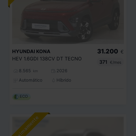
31.200
HYUNDAI
KONA
€
HEV 1.6GDI 138CV DT TECNO
371
€/mes
8.565
2026
km
Automático
Híbrido
ECO