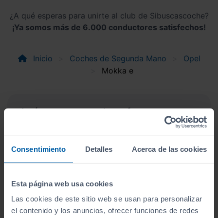
¿A qué esperas para unirte al club de Sibuscascoche?
¡Ya somos más de 6.000 conductores satisfechos!
Inicio
Coches de Segunda Mano
Opel
Mokka e
Apúntate y caza las ofertas
Apúntate a nuestro boletín y serás el primero en
recibir las nuevas entradas y ofertas.
Correo electrónico
Consentimiento
Detalles
Acerca de las cookies
Esta página web usa cookies
Suscríbete
Las cookies de este sitio web se usan para personalizar
el contenido y los anuncios, ofrecer funciones de redes
Acepto la
política de privacidad
.