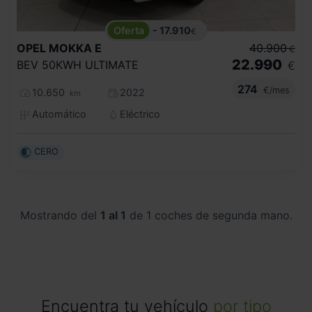
- 17.910
€
OPEL
MOKKA E
40.900
€
22.990
BEV 50KWH ULTIMATE
€
274
€/mes
10.650
2022
km
Automático
Eléctrico
CERO
Mostrando del
1 al 1
de 1 coches de segunda mano.
Encuentra tu vehículo
por tipo