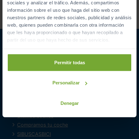
sociales y analizar el tráfico. Además, compartimos
Acepto recibir información
información sobre el uso que haga del sitio web con
comercial sobre ofertas y
nuestros partners de redes sociales, publicidad y análisis
promociones de Automóviles
web, quienes pueden combinarla con otra información
PROVOS S.L.
que les haya proporcionado o que hayan recopilado a
partir del uso que haya hecho de sus servicios.
Permitir todas
ENLACES INTERESANTES
Personalizar
Coches de segunda mano
Coches Km 0
Denegar
Ofertas del mes
Últimos coches
Compramos tu coche
SIBUSCASBICI