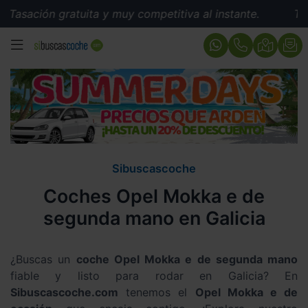
Tasación gratuita y muy competitiva al instante.
Tasac
MENÚ
Sibuscascoche
Coches Opel Mokka e de
segunda mano en Galicia
¿Buscas un
coche Opel Mokka e de segunda mano
fiable y listo para rodar en Galicia? En
Sibuscascoche.com
tenemos el
Opel Mokka e de