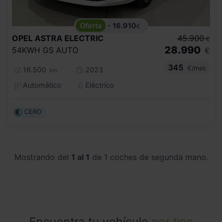
- 16.910
€
OPEL
ASTRA ELECTRIC
45.900
€
28.990
54KWH GS AUTO
€
345
€/mes
16.500
2023
km
Automático
Eléctrico
CERO
Mostrando del
1 al 1
de 1 coches de segunda mano.
Encuentra tu vehículo
por tipo