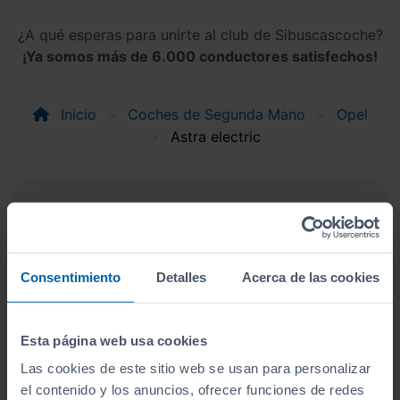
¿A qué esperas para unirte al club de Sibuscascoche?
¡Ya somos más de 6.000 conductores satisfechos!
Inicio
Coches de Segunda Mano
Opel
Astra electric
Apúntate y caza las ofertas
Apúntate a nuestro boletín y serás el primero en
recibir las nuevas entradas y ofertas.
Consentimiento
Detalles
Acerca de las cookies
Correo electrónico
Esta página web usa cookies
Suscríbete
Las cookies de este sitio web se usan para personalizar
el contenido y los anuncios, ofrecer funciones de redes