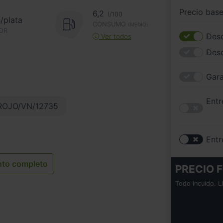
Precio bas
6,2
l/100
s/plata
CONSUMO
(MEDIO)
OR
Desc
Ver todos
Des
Gara
Entr
ROJO/VN/12735
Entr
nto completo
PRECIO F
Todo incuido. L