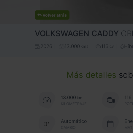
Volver atrás
VOLKSWAGEN
CADDY
OR
2026
13.000
116
Híb
kms
cv
Más detalles
sobr
13.000
116
km
KILOMETRAJE
POT
Automático
Ene
CAMBIO
MAT