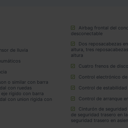
Airbag frontal del conductor, airbag frontal del acompañante
desconectable
Dos reposacabezas en asientos delanteros ajustables en
altura, tres reposacabezas
sor de lluvia
altura
neumáticos
Cuatro frenos de disco
cia
Control electrónico de
idal con ruedas
Control de estabilidad
eje rígido con barra
Control de arranque e
dal con union rigida con
Cinturón de seguridad trasero en lado conductor, cinturón
de seguridad trasero en l
seguridad trasero en asie