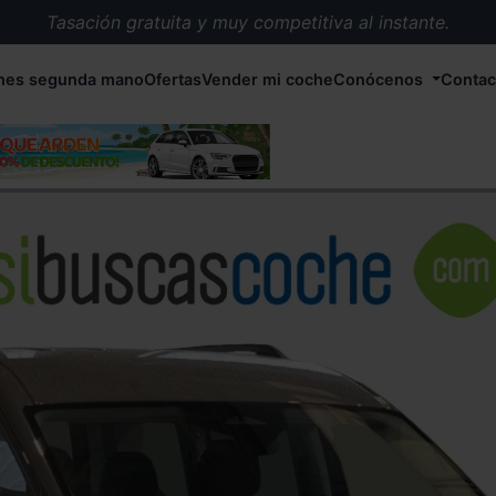
Tasación gratuita y muy competitiva al instante.
Entrega en 72 horas en cualquier punto de España.
hes segunda mano
Ofertas
Vender mi coche
Conócenos
Contac
Más de 1.000 coches en stock.
Más de 5.000 conductores satisfechos.
Buscamos el coche que tu quieras.
Nos ocupamos de todos los trámites.
Recogemos tu coche en cualquier parte de España.
Compramos tu coche. Pago inmediato.
Tasación gratuita y muy competitiva al instante.