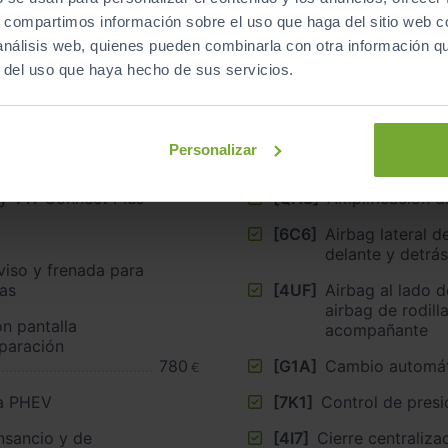
s, compartimos información sobre el uso que haga del sitio web 
 análisis web, quienes pueden combinarla con otra información q
r del uso que haya hecho de sus servicios.
[79H]
Asistente de sal
sistema de aviso
culo/zona de carga, a la
Personalizar
[6I1]
Asistente de mant
y VW Connect Plus
[QH8]
Amplificación di
[6C6]
Airbag lateral d
delante y detrás
viso y frenada para
tas
[4UF]
Airbag al lado 
airbag de rodill
acompañante
eparación
780
[G1A]
Cambio automát
€
da PHEV
[7K1]
Control de presi
nsancio y de
[4I7]
Cierre centralizado ”, K