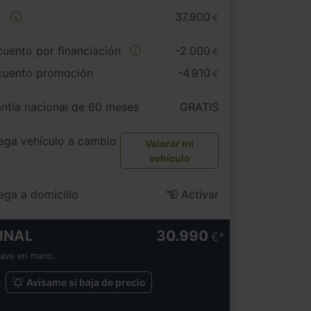
e
37.900
€
uento por financiación
-2.000
€
cuento promoción
-4.910
€
ntía nacional de 60 meses
GRATIS
ega vehículo a cambio
Valorar mi
vehículo
ega a domicilio
Activar
INAL
30.990
€
lave en mano.
Avísame si baja de precio