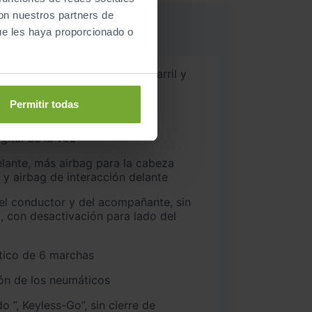
con nuestros partners de
ue les haya proporcionado o
ida, aparcamiento y cambio, carril y
 para salir del vehículo
Permitir todas
enimiento de carril
gital de la voz
elante, más airbag para la cabeza
 y airbag de interacción delante
del conductor y del acompañante, sin
a, con desactivación para lado del
ico de 6 marchas
ón de los neumáticos
eyless-Go”, sin cierre de