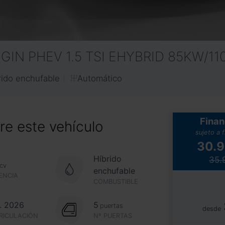
IGIN PHEV 1.5 TSI EHYBRID 85KW/1
Automático
rido enchufable
Finan
e este vehículo
sujeto a 
30.
Híbrido
35.
cv
enchufable
ENCIA
COMBUSTIBLE
. 2026
5
puertas
desde
RICULACIÓN
Nº PUERTAS