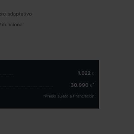
ero adaptativo
ifuncional
1.022
€
30.990
€
*Precio sujeto a financiación