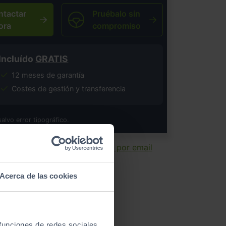
ntactar
Pruébalo sin
ora
compromiso
Incluído
GRATIS
12 meses de garantía
Costes de gestión y transferencia
salvo error tipográfico.
ir ficha
Enviar por email
Acerca de las cookies
 funciones de redes sociales