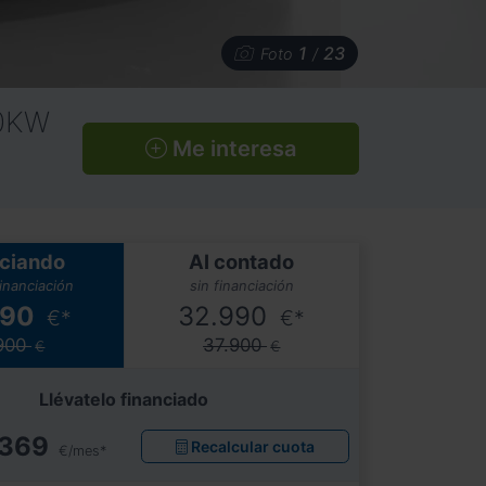
1
23
Foto
/
10KW
Me interesa
ciando
Al contado
financiación
sin financiación
990
32.990
€*
€*
900
37.900
€
€
Llévatelo financiado
369
Recalcular cuota
€/mes*