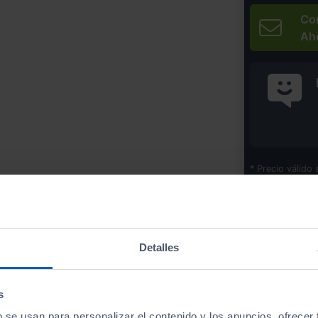
Co
Ah
* Precio válido 
Imprim
Detalles
Equipamiento
de este vehículo
s
b se usan para personalizar el contenido y los anuncios, ofrecer