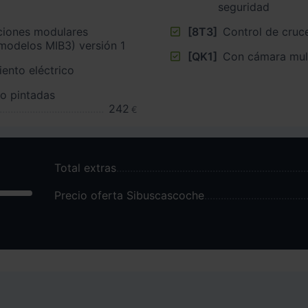
seguridad
ciones modulares
[8T3]
Control de cruc
 modelos MIB3) versión 1
[QK1]
Con cámara mult
ento eléctrico
ho pintadas
242
€
Total extras
Precio oferta Sibuscascoche