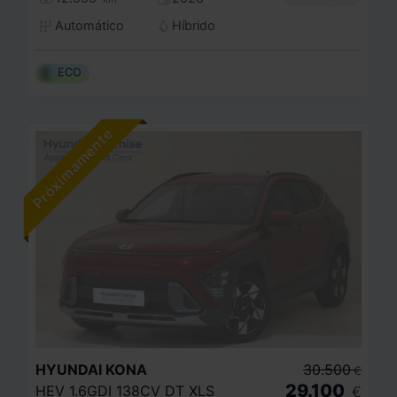
Automático
Híbrido
ECO
HYUNDAI
KONA
30.500
€
29.100
HEV 1.6GDI 138CV DT XLS
€