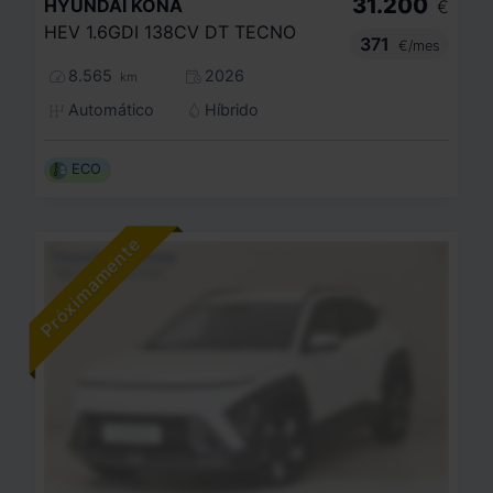
31.200
HYUNDAI
KONA
€
HEV 1.6GDI 138CV DT TECNO
371
€/mes
8.565
2026
km
Automático
Híbrido
ECO