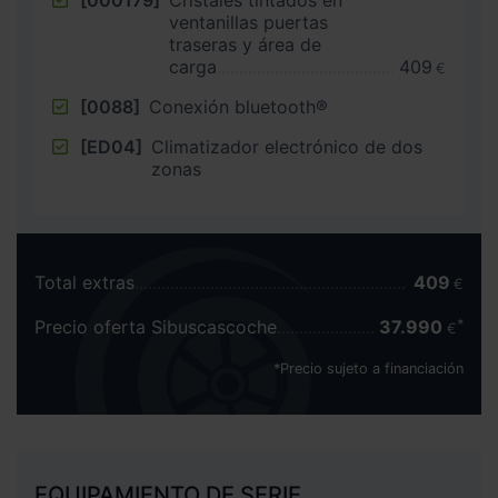
[000179]
Cristales tintados en
ventanillas puertas
traseras y área de
carga
409
€
[0088]
Conexión bluetooth®
[ED04]
Climatizador electrónico de dos
zonas
Total extras
409
€
Precio oferta Sibuscascoche
37.990
€
*Precio sujeto a financiación
EQUIPAMIENTO DE SERIE