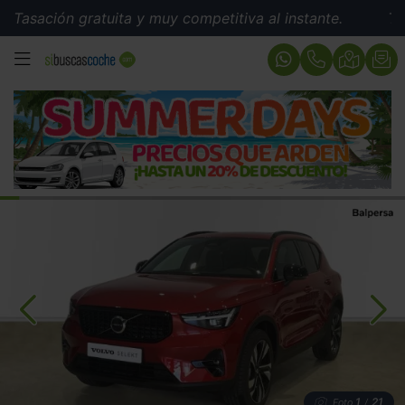
ión gratuita y muy competitiva al instante.
Tasación 
MENÚ
1
21
Foto
/