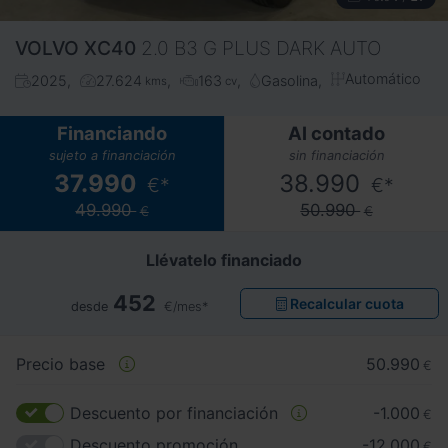
VOLVO
XC40
2.0 B3 G PLUS DARK AUTO
Automático
2025
27.624
163
Gasolina
kms
cv
Financiando
Al contado
sujeto a financiación
sin financiación
37.990
38.990
€*
€*
49.990
50.990
€
€
Llévatelo financiado
452
Recalcular cuota
desde
€/mes*
Precio base
50.990
€
Descuento por financiación
-1.000
€
Descuento promoción
-12.000
€