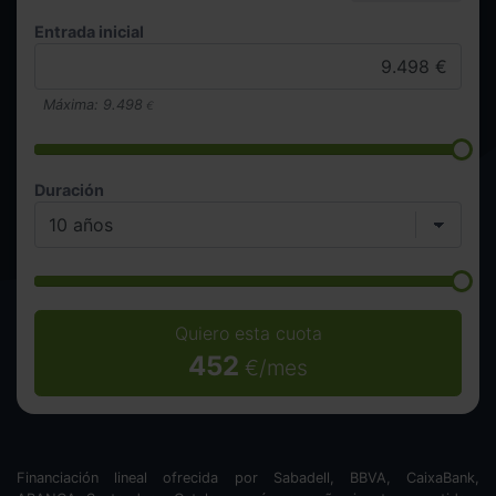
Entrada inicial
Máxima:
9.498
€
Duración
Quiero esta cuota
452
€/mes
Financiación lineal ofrecida por Sabadell, BBVA, CaixaBank,