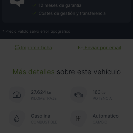
12 meses de garantía
Costes de gestión y transferencia
* Precio válido salvo error tipográfico.
Imprimir ficha
Enviar por email
Más detalles
sobre este vehículo
27.624
163
km
cv
KILOMETRAJE
POTENCIA
Gasolina
Automático
COMBUSTIBLE
CAMBIO