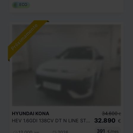
ECO
HYUNDAI
KONA
34.600
€
32.890
HEV 1.6GDI 138CV DT N LINE STYLE
€
391
€/mes
12.000
2026
km