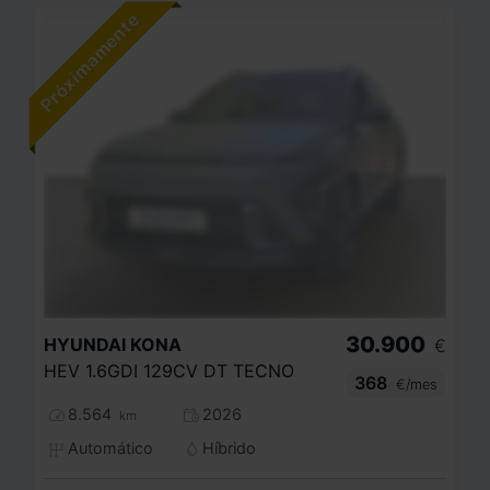
30.900
HYUNDAI
KONA
€
HEV 1.6GDI 129CV DT TECNO
368
€/mes
8.564
2026
km
Automático
Híbrido