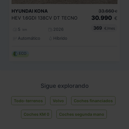
HYUNDAI
KONA
33.660
€
30.990
HEV 1.6GDI 138CV DT TECNO
€
369
€/mes
5
2026
km
Automático
Híbrido
ECO
Sigue explorando
Todo-terrenos
Volvo
Coches financiados
Coches KM 0
Coches segunda mano