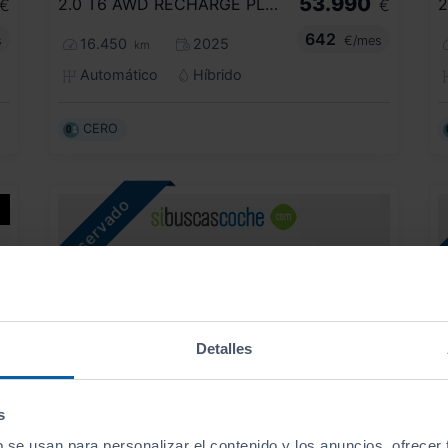
53.990
2.0 T6 AWD RECHARGE PLUS DARK AUTO
€
€
642
s
€/mes
16.450
2025
km
Automático
Híbrido
CERO
Detalles
s
b se usan para personalizar el contenido y los anuncios, ofrecer