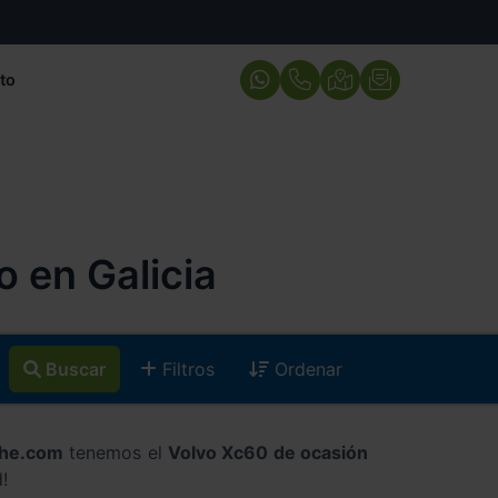
to
 en Galicia
Buscar
Filtros
Ordenar
che.com
tenemos el
Volvo Xc60 de ocasión
!