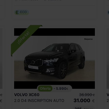
ECO
- 5.990
€
VOLVO
XC60
36.990
€
€
31.000
2.0 D4 INSCRIPTION AUTO
€
€
385