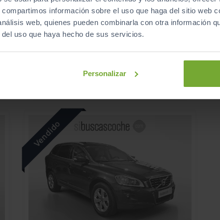
VOLVO
XC60
s, compartimos información sobre el uso que haga del sitio web 
€
2.0 B4 D CORE AUTO
€
 análisis web, quienes pueden combinarla con otra información q
r del uso que haya hecho de sus servicios.
s
2025
Automático
Diésel
Personalizar
ECO