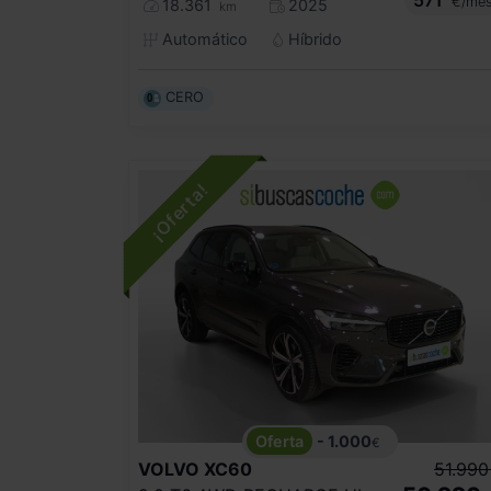
€/me
18.361
2025
km
Automático
Híbrido
CERO
- 1.000
€
VOLVO
XC60
51.990