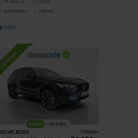
18.493
2024
km
Automático
Híbrido
CERO
- 16.010
€
VOLVO
XC60
71.000
€