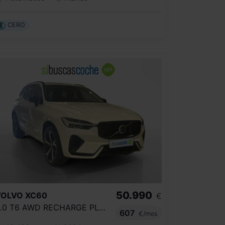
CERO
50.990
VOLVO
XC60
€
2.0 T6 AWD RECHARGE PLUS DARK AUTO
607
€/mes