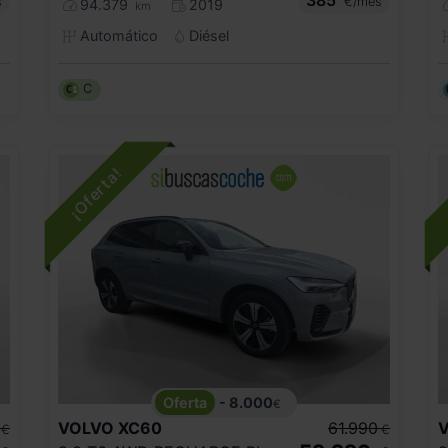
s
€/mes
94.379
2019
km
Automático
Diésel
C
- 8.000
€
VOLVO
XC60
61.990
€
€