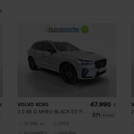
o
.
47.990
VOLVO
XC60
€
€
2.0 B5 G MHEV BLACK ED PLUS DARK AT AWD
571
s
€/mes
10.990
2025
km
Automático
Gasolina