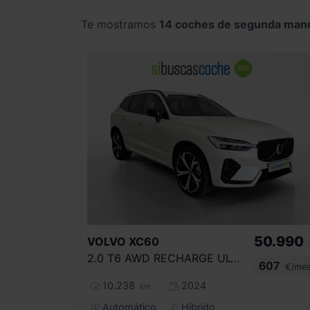
Te mostramos
14 coches de segunda man
50.990
VOLVO
XC60
2.0 T6 AWD RECHARGE ULTRA DARK AUTO
607
€/me
10.238
2024
km
Automático
Híbrido