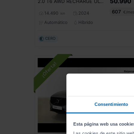
50.990
2.0 T6 AWD RECHARGE ULTRA DARK AUTO
607
€/me
14.490
2024
km
Automático
Híbrido
CERO
Consentimiento
Esta página web usa cookie
- 7.010
€
Las cookies de este sitio we