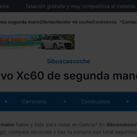
.
Tasación gratuita y muy competitiva al instante.
Entrega en 72 horas en cualquier punto de España.
hes segunda mano
Ofertas
Vender mi coche
Conócenos
Contac
Más de 1.000 coches en stock.
Más de 5.000 conductores satisfechos.
Buscamos el coche que tu quieras.
Nos ocupamos de todos los trámites.
Sibuscascoche
Recogemos tu coche en cualquier parte de España.
vo Xc60 de segunda mano
Compramos tu coche. Pago inmediato.
Tasación gratuita y muy competitiva al instante.
a mano
fiable y listo para rodar en Galicia? En
Sibuscasco
ogo, compara opciones y haz tu compra con total seguridad