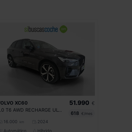
51.990
VOLVO
XC60
€
2.0 T6 AWD RECHARGE ULTRA DARK AUTO
618
€/mes
16.000
2024
km
Automático
Híbrido