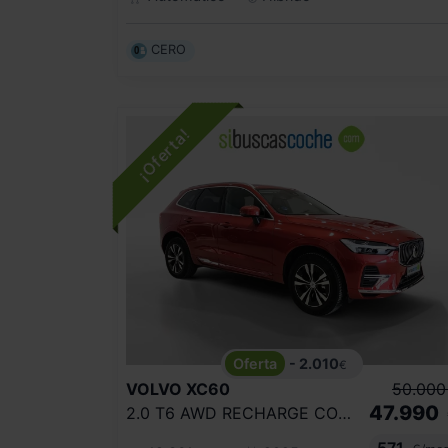
CERO
- 2.010
€
VOLVO
XC60
50.000
47.990
2.0 T6 AWD RECHARGE CORE AUTO
571