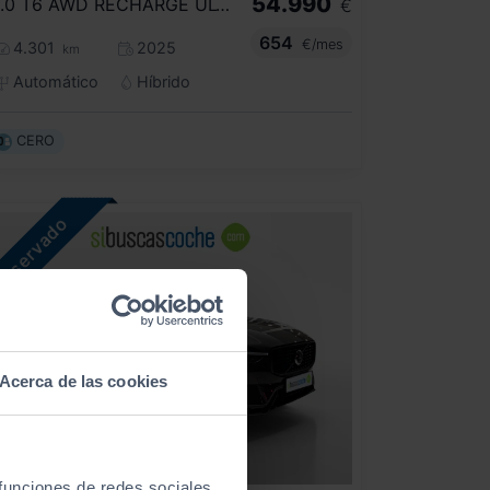
54.990
2.0 T6 AWD RECHARGE ULTRA DARK AUTO
€
654
€/mes
4.301
2025
km
Automático
Híbrido
CERO
Acerca de las cookies
 funciones de redes sociales