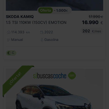
- 1.000
€
SKODA
KAMIQ
17.990
€
16.990
1.5 TSI 110KW (150CV) EMOTION
€
202
€/mes
114.393
2022
km
Manual
Gasolina
C