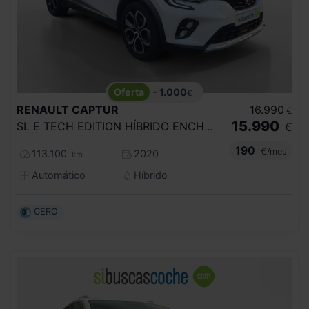
- 1.000
€
RENAULT
CAPTUR
16.990
€
15.990
SL E TECH EDITION HÍBRIDO ENCHUF. 160CV
€
190
€/mes
113.100
2020
km
Automático
Híbrido
CERO