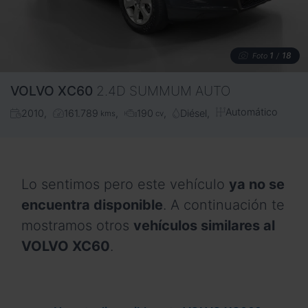
1
18
Foto
/
VOLVO
XC60
2.4D SUMMUM AUTO
Automático
2010
161.789
190
Diésel
kms
cv
Lo sentimos pero este vehículo
ya no se
encuentra disponible
. A continuación te
mostramos otros
vehículos similares al
VOLVO XC60
.