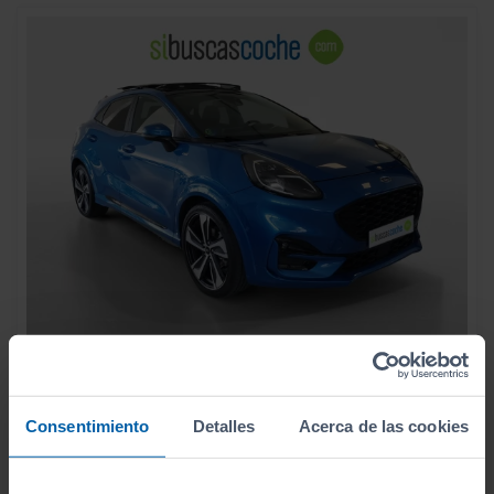
16.990
FORD
PUMA
€
1.0 ECOBOOST 92KW ST LINE X MHEV
211
€/mes
Consentimiento
Detalles
Acerca de las cookies
37.300
2020
km
Automático
Gasolina