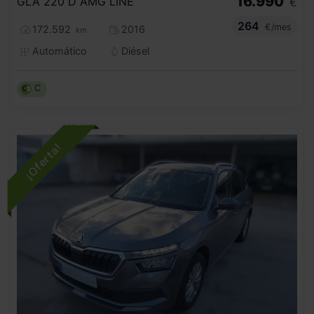
16.990
GLA 220 D AMG LINE
€
264
€/mes
172.592
2016
km
Automático
Diésel
C