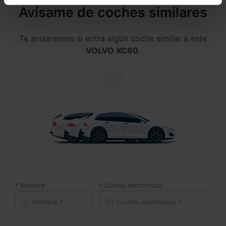
Avísame de coches similares
Te avisaremos si entra algún coche similar a este
VOLVO XC60
.
Nombre
Correo electrónico