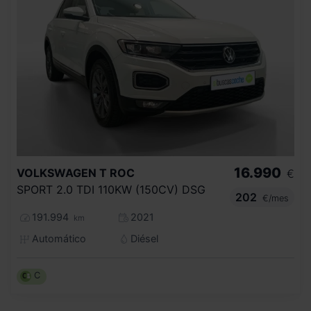
16.990
VOLKSWAGEN
T ROC
€
SPORT 2.0 TDI 110KW (150CV) DSG
202
€/mes
191.994
2021
km
Automático
Diésel
C