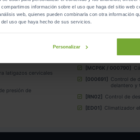
memoria
s, compartimos información sobre el uso que haga del sitio web 
sh
 análisis web, quienes pueden combinarla con otra información q
[RO02]
Alerta de carr
emergencia
r del uso que haya hecho de sus servicios.
[NV02]
Ajuste lumbar 
modos
asiento pasajero
Personalizar
[0028]
Airbag con sis
rmación para el
laterales
[MCP6K / 000790]
Cá
a latigazos cervicales
[000691]
Control de 
delantero y 
de presión de
[RN02]
Control de de
[ED01]
Climatizador e