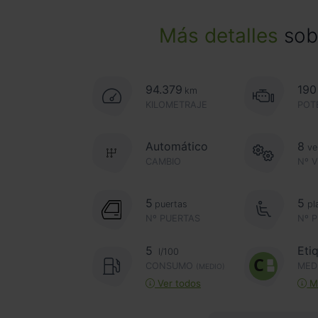
Más detalles
sobr
94.379
190
km
KILOMETRAJE
POT
Automático
8
ve
CAMBIO
Nº 
5
5
puertas
pl
Nº PUERTAS
Nº 
5
Eti
l/100
CONSUMO
MED
(MEDIO)
Ver todos
Má