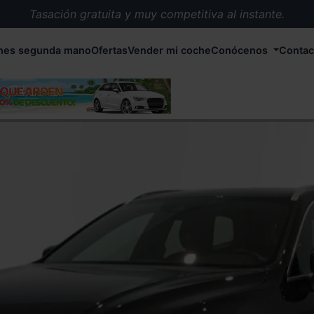
Tasación gratuita y muy competitiva al instante.
Entrega en 72 horas en cualquier punto de España.
hes segunda mano
Ofertas
Vender mi coche
Conócenos
Contac
Más de 1.000 coches en stock.
Más de 5.000 conductores satisfechos.
Buscamos el coche que tu quieras.
Nos ocupamos de todos los trámites.
Recogemos tu coche en cualquier parte de España.
Compramos tu coche. Pago inmediato.
Tasación gratuita y muy competitiva al instante.