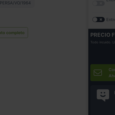
PERSA/VO/1964
Entr
nto completo
PRECIO F
Todo incuido. L
Co
Ah