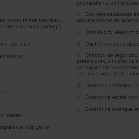
acompañante con pretens
Dos reposacabezas en asientos delanteros, tres
reposacabezas en asientos
e carretera con tecnología
Distribución electrónic
Cuatro frenos de disc
sor de lluvia
Cinturón de seguridad trasero en lado conductor con
neumáticos
pretensores, cinturón de 
acompañante con pretensor
asiento central de 3 punt
Control electrónico de
cia
Control de estabilidad
Control de arranque e
 y trasero
ompañante inteligente