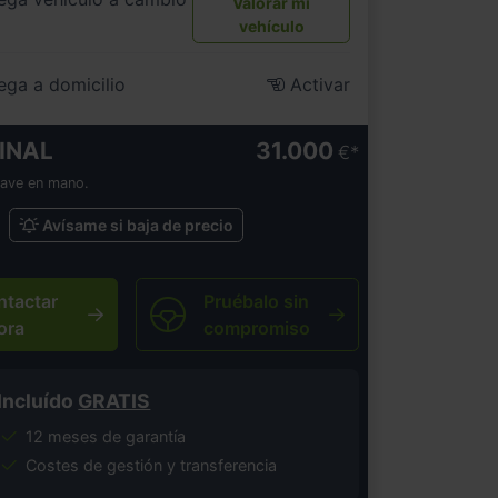
Valorar mi
vehículo
ega a domicilio
Activar
INAL
31.000
€
lave en mano.
Avísame si baja de precio
ntactar
Pruébalo sin
ora
compromiso
Incluído
GRATIS
12 meses de garantía
Costes de gestión y transferencia