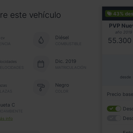
e este vehículo
43%
de
PVP Nue
año 2019
Diésel
cv
55.300
ENCIA
COMBUSTIBLE
Dic. 2019
locidades
VELOCIDADES
MATRICULACIÓN
desde
Negro
azas
PLAZAS
COLOR
Precio bas
queta C
Desc
IOAMBIENTE
Des
s info
Entr