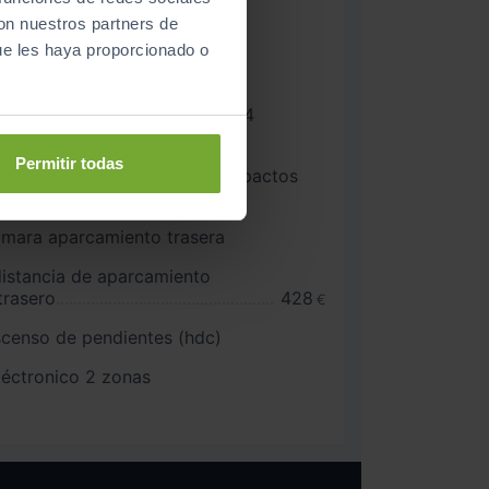
con nuestros partners de
ue les haya proporcionado o
etera resbaladiza y/o luces de
eléctrico asientos delanteros 4
Permitir todas
tema de protección contra impactos
mara aparcamiento trasera
distancia de aparcamiento
trasero
428
€
scenso de pendientes (hdc)
léctronico 2 zonas