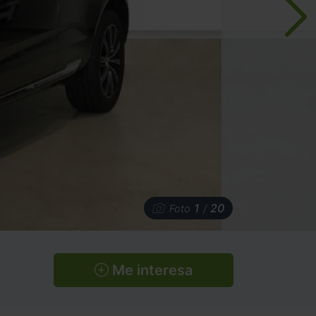
1
20
Foto
/
Me interesa