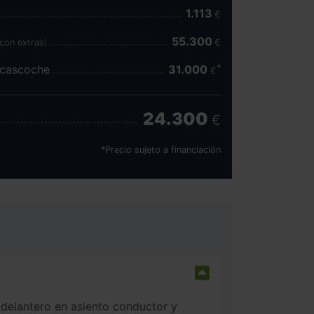
1.113
€
55.300
(con extras)
€
scascoche
31.000
€
24.300
€
*Precio sujeto a financiación