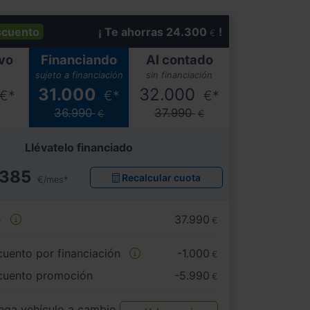
scuento
¡ Te ahorras 24.300
!
€
vo
Financiando
Al contado
sujeto a financiación
sin financiación
31.000
32.000
€*
€*
€*
36.990
37.990
€
€
Llévatelo financiado
385
Recalcular cuota
€/mes*
e
37.990
€
uento por financiación
-1.000
€
cuento promoción
-5.990
€
ega vehículo a cambio