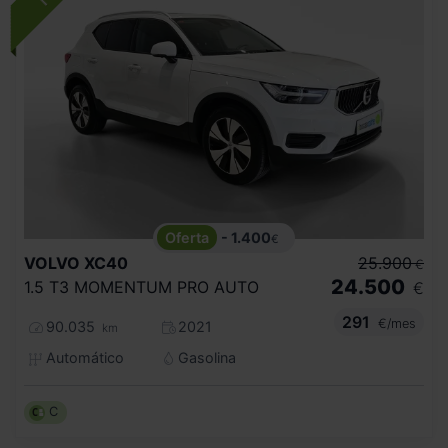
- 1.400
€
VOLVO
XC40
25.900
€
24.500
1.5 T3 MOMENTUM PRO AUTO
€
291
€/mes
90.035
2021
km
Automático
Gasolina
C