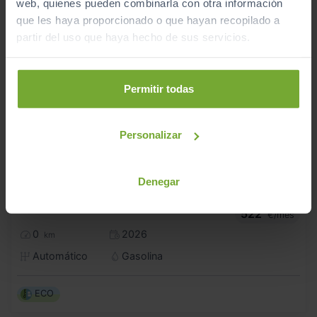
web, quienes pueden combinarla con otra información
que les haya proporcionado o que hayan recopilado a
partir del uso que haya hecho de sus servicios.
Permitir todas
Personalizar
Denegar
43.900
VOLVO
XC40
€
2.0 B3 G PLUS DARK AUTO
522
€/mes
0
2026
km
Automático
Gasolina
ECO