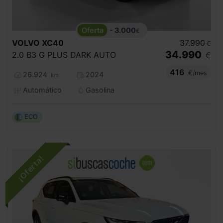
- 3.000
€
VOLVO
XC40
37.990
€
34.990
2.0 B3 G PLUS DARK AUTO
€
416
€/mes
26.924
2024
km
Automático
Gasolina
ECO