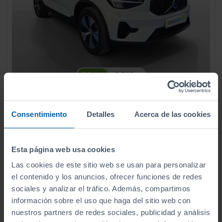
- 2.010
€
VOLVO
XC40
43.000
€
40.990
2.0 B3 G PLUS DARK AUTO
€
Consentimiento
Detalles
Acerca de las cookies
488
€/mes
5.900
2026
km
Automático
Gasolina
Esta página web usa cookies
ECO
Las cookies de este sitio web se usan para personalizar
el contenido y los anuncios, ofrecer funciones de redes
sociales y analizar el tráfico. Además, compartimos
información sobre el uso que haga del sitio web con
nuestros partners de redes sociales, publicidad y análisis