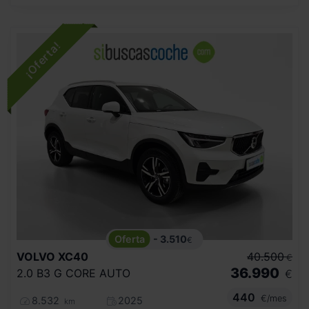
- 3.510
€
VOLVO
XC40
40.500
€
36.990
2.0 B3 G CORE AUTO
€
440
€/mes
8.532
2025
km