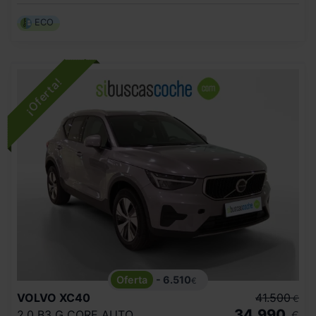
ECO
- 6.510
€
VOLVO
XC40
41.500
€
34.990
2.0 B3 G CORE AUTO
€