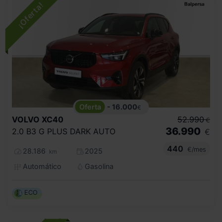
- 16.000
€
VOLVO
XC40
52.990
€
36.990
2.0 B3 G PLUS DARK AUTO
€
440
€/mes
28.186
2025
km
Automático
Gasolina
ECO