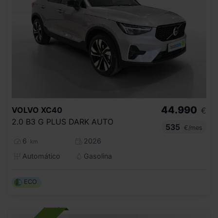
44.990
VOLVO
XC40
€
2.0 B3 G PLUS DARK AUTO
535
€/mes
6
2026
km
Automático
Gasolina
ECO