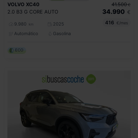
VOLVO
XC40
41.500
€
34.990
2.0 B3 G CORE AUTO
€
416
€/mes
9.980
2025
km
Automático
Gasolina
ECO