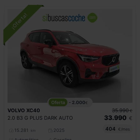
- 2.000
€
VOLVO
XC40
35.990
€
33.990
2.0 B3 G PLUS DARK AUTO
€
404
€/mes
15.281
2025
km
Automático
Gasolina