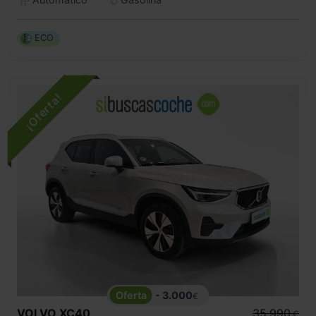
ECO
- 3.000
€
VOLVO
XC40
35.990
€