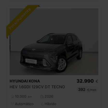
32.990
HYUNDAI
KONA
€
HEV 1.6GDI 129CV DT TECNO
392
€/mes
10.000
2026
km
Automático
Híbrido