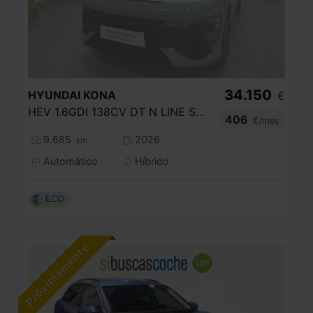
34.150
HYUNDAI
KONA
€
HEV 1.6GDI 138CV DT N LINE STYLE
406
€/mes
9.685
2026
km
Automático
Híbrido
ECO