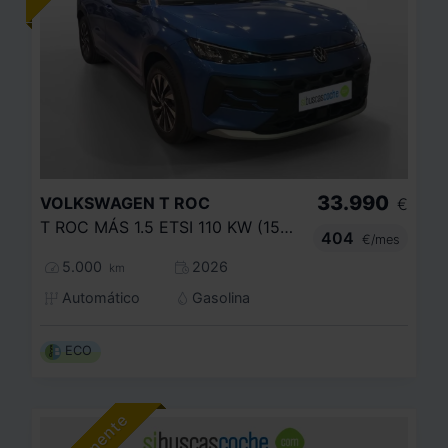
33.990
VOLKSWAGEN
T ROC
€
T ROC MÁS 1.5 ETSI 110 KW (150 CV) AUTOMÁTICO DSG 7 VEL.
404
€/mes
5.000
2026
km
Automático
Gasolina
ECO