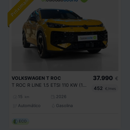
37.990
VOLKSWAGEN
T ROC
€
T ROC R LINE 1.5 ETSI 110 KW (150 CV) AUTOMÁTICO DSG 7 VEL.
452
€/mes
15
2026
km
Automático
Gasolina
ECO