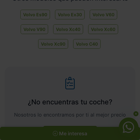
Volvo Es90
Volvo Ex30
Volvo V60
Volvo V90
Volvo Xc40
Volvo Xc60
Volvo Xc90
Volvo C40
¿No encuentras tu coche?
Nosotros lo encontramos por ti al mejor precio
Coche a la carta
Me interesa