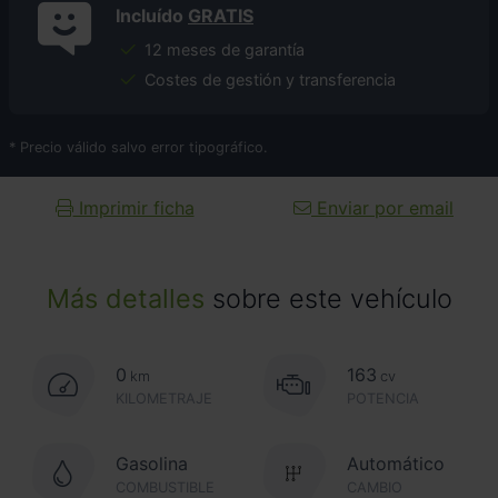
Incluído
GRATIS
12 meses de garantía
Costes de gestión y transferencia
* Precio válido salvo error tipográfico.
Imprimir ficha
Enviar por email
Más detalles
sobre este vehículo
0
163
km
cv
KILOMETRAJE
POTENCIA
Gasolina
Automático
COMBUSTIBLE
CAMBIO