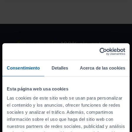
Financiación
100% sin entrada
Grandes descuentos por financiar con
nosotros. ¡Descúbrelos!
Consentimiento
Detalles
Acerca de las cookies
Esta página web usa cookies
Ofrecido por:
Las cookies de este sitio web se usan para personalizar
Banco asociado
el contenido y los anuncios, ofrecer funciones de redes
sociales y analizar el tráfico. Además, compartimos
Precio del coche (
PVP
)
44.900
€
información sobre el uso que haga del sitio web con
Bonificación por financiar
-
1.000
nuestros partners de redes sociales, publicidad y análisis
€