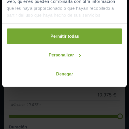
web, quienes pueden combinarla con otra información
Entrada inicial
10.975
€
que les haya proporcionado o que hayan recopilado a
Importe a financiar
32.925
€
partir del uso que haya hecho de sus servicios.
TAE
12.66
%
TIN
10.99
%
Permitir todas
Documentación necesaria
Personalizar
Cantidad a financiar
32.925
Denegar
€
Entrada inicial
Máxima:
10.975
€
Duración