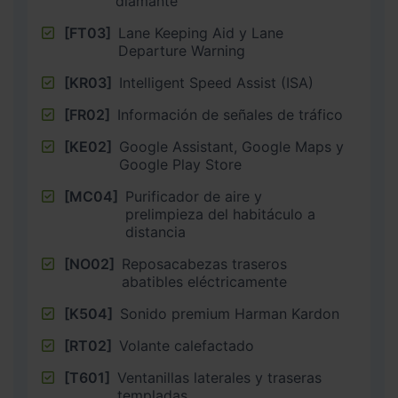
diamante
[FT03]
Lane Keeping Aid y Lane
Departure Warning
[KR03]
Intelligent Speed Assist (ISA)
[FR02]
Información de señales de tráfico
[KE02]
Google Assistant, Google Maps y
Google Play Store
[MC04]
Purificador de aire y
prelimpieza del habitáculo a
distancia
[NO02]
Reposacabezas traseros
abatibles eléctricamente
[K504]
Sonido premium Harman Kardon
[RT02]
Volante calefactado
[T601]
Ventanillas laterales y traseras
templadas