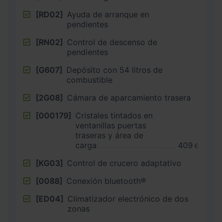
[RD02]
Ayuda de arranque en
pendientes
[RN02]
Control de descenso de
pendientes
[G607]
Depósito con 54 litros de
combustible
[2G08]
Cámara de aparcamiento trasera
[000179]
Cristales tintados en
ventanillas puertas
traseras y área de
carga
409
€
[KG03]
Control de crucero adaptativo
[0088]
Conexión bluetooth®
[ED04]
Climatizador electrónico de dos
zonas