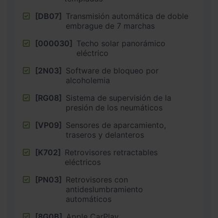
[DB07]
Transmisión automática de doble
embrague de 7 marchas
[000030]
Techo solar panorámico
eléctrico
[2N03]
Software de bloqueo por
alcoholemia
[RG08]
Sistema de supervisión de la
presión de los neumáticos
[VP09]
Sensores de aparcamiento,
traseros y delanteros
[K702]
Retrovisores retractables
eléctricos
[PN03]
Retrovisores con
antideslumbramiento
automáticos
[8G0B]
Apple CarPlay