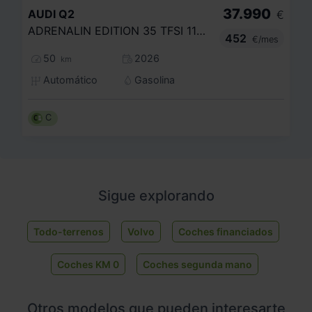
37.990
AUDI
Q2
€
ADRENALIN EDITION 35 TFSI 110KW S TRONIC
452
€/mes
50
2026
km
Automático
Gasolina
C
Sigue explorando
Todo-terrenos
Volvo
Coches financiados
Coches KM 0
Coches segunda mano
Otros modelos que pueden interesarte