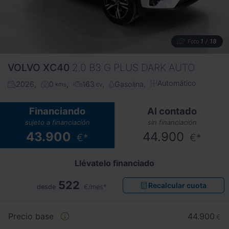
1
18
Foto
/
VOLVO
XC40
2.0 B3 G PLUS DARK AUTO
Automático
2026
0
163
Gasolina
kms
cv
Financiando
Al contado
sujeto a financiación
sin financiación
43.900
44.900
€*
€*
Llévatelo financiado
522
Recalcular cuota
desde
€/mes*
Precio base
44.900
€