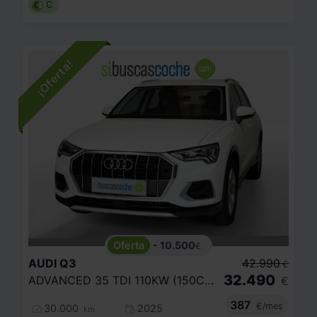
C
- 10.500
€
AUDI
Q3
42.990
€
32.490
ADVANCED 35 TDI 110KW (150CV) S TRONIC
€
387
€/mes
30.000
2025
km