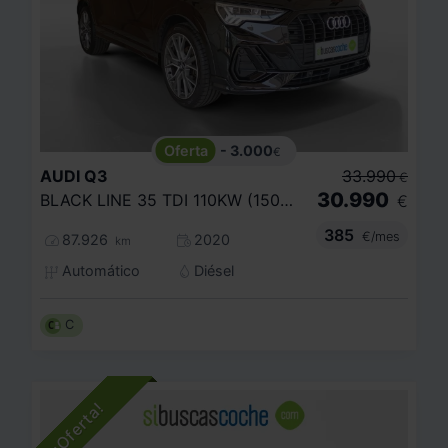
- 3.000
€
AUDI
Q3
33.990
€
30.990
BLACK LINE 35 TDI 110KW (150CV) S TRONIC
€
385
€/mes
87.926
2020
km
Automático
Diésel
C