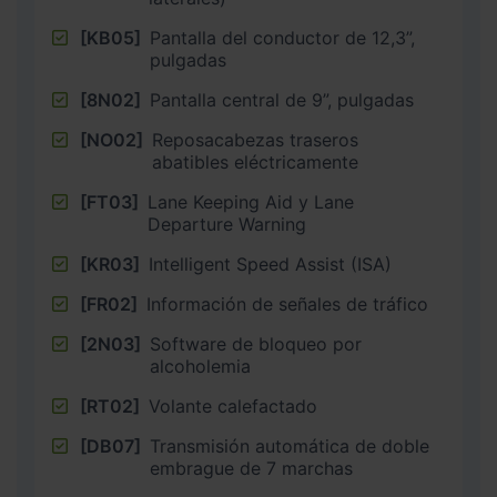
[KB05]
Pantalla del conductor de 12,3”,
pulgadas
[8N02]
Pantalla central de 9”, pulgadas
[NO02]
Reposacabezas traseros
abatibles eléctricamente
[FT03]
Lane Keeping Aid y Lane
Departure Warning
[KR03]
Intelligent Speed Assist (ISA)
[FR02]
Información de señales de tráfico
[2N03]
Software de bloqueo por
alcoholemia
[RT02]
Volante calefactado
[DB07]
Transmisión automática de doble
embrague de 7 marchas