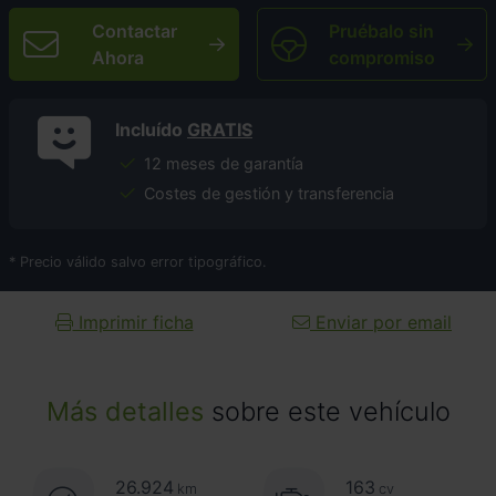
Contactar
Pruébalo sin
Ahora
compromiso
Incluído
GRATIS
12 meses de garantía
Costes de gestión y transferencia
* Precio válido salvo error tipográfico.
Imprimir ficha
Enviar por email
Más detalles
sobre este vehículo
26.924
163
km
cv