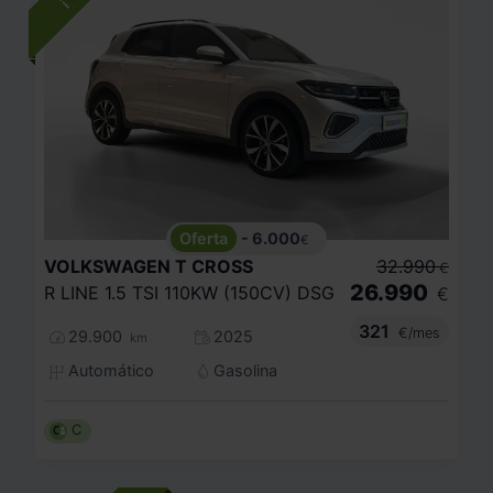
- 6.000
€
VOLKSWAGEN
T CROSS
32.990
€
26.990
R LINE 1.5 TSI 110KW (150CV) DSG
€
321
€/mes
29.900
2025
km
Automático
Gasolina
C