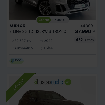
- 7.000
€
AUDI
Q5
44.990
€
37.990
S LINE 35 TDI 120KW S TRONIC
€
452
€/mes
72.587
2023
km
Automático
Diésel
ECO