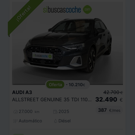
- 10.210
€
AUDI
A3
42.700
€
32.490
ALLSTREET GENUINE 35 TDI 110KW S TRONIC
€
387
€/mes
27.000
2025
km
Automático
Diésel