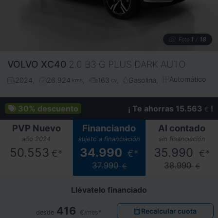
1
18
Foto
/
VOLVO
XC40
2.0 B3 G PLUS DARK AUTO
Automático
2024
26.924
163
Gasolina
kms
cv
30%
descuento
¡ Te ahorras 15.563
!
€
PVP Nuevo
Financiando
Al contado
año 2024
sujeto a financiación
sin financiación
50.553
34.990
35.990
€*
€*
€*
37.990
38.990
€
€
Llévatelo financiado
416
Recalcular cuota
desde
€/mes*