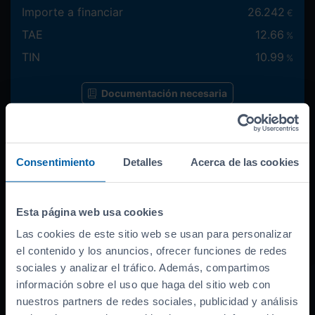
Importe a financiar
26.242
€
TAE
12.66
%
TIN
10.99
%
Documentación necesaria
Cantidad a financiar
26.242
Consentimiento
Detalles
Acerca de las cookies
€
Entrada inicial
Esta página web usa cookies
Las cookies de este sitio web se usan para personalizar
Máxima:
8.748
€
el contenido y los anuncios, ofrecer funciones de redes
sociales y analizar el tráfico. Además, compartimos
información sobre el uso que haga del sitio web con
Duración
nuestros partners de redes sociales, publicidad y análisis