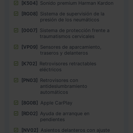
[K504]
Sonido premium Harman Kardon
[RG08]
Sistema de supervisión de la
presión de los neumáticos
[0007]
Sistema de protección frente a
traumatismos cervicales
[VP09]
Sensores de aparcamiento,
traseros y delanteros
[K702]
Retrovisores retractables
eléctricos
[PN03]
Retrovisores con
antideslumbramiento
automáticos
[8G0B]
Apple CarPlay
[RD02]
Ayuda de arranque en
pendientes
[NV02]
Asientos delanteros con ajuste