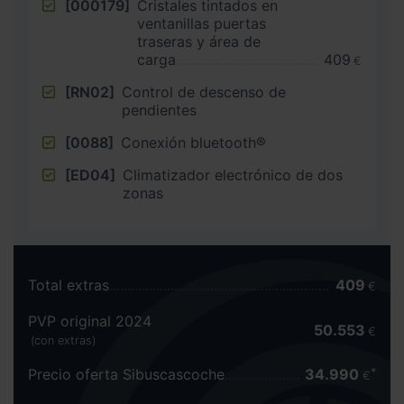
[000179]
Cristales tintados en
ventanillas puertas
traseras y área de
carga
409
€
[RN02]
Control de descenso de
pendientes
[0088]
Conexión bluetooth®
[ED04]
Climatizador electrónico de dos
zonas
Total extras
409
€
PVP original 2024
50.553
€
(con extras)
Precio oferta Sibuscascoche
34.990
€