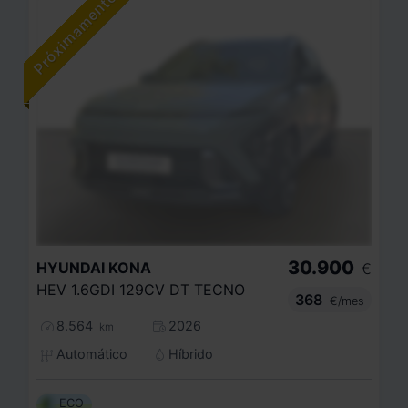
30.900
HYUNDAI
KONA
€
HEV 1.6GDI 129CV DT TECNO
368
€/mes
8.564
2026
km
Automático
Híbrido
ECO