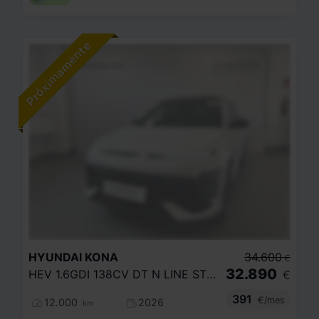
HYUNDAI
KONA
34.600
€
32.890
HEV 1.6GDI 138CV DT N LINE STYLE
€
391
€/mes
12.000
2026
km