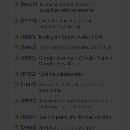
[NO02]
Reposacabezas traseros
abatibles eléctricamente
[FT03]
Lane Keeping Aid y Lane
Departure Warning
[KR03]
Intelligent Speed Assist (ISA)
[FR02]
Información de señales de tráfico
[KE02]
Google Assistant, Google Maps y
Google Play Store
[RT02]
Volante calefactado
[T601]
Ventanillas laterales y traseras
templadas
[DB07]
Transmisión automática de doble
embrague de 7 marchas
[K504]
Sonido premium Harman Kardon
[2N03]
Software de bloqueo por