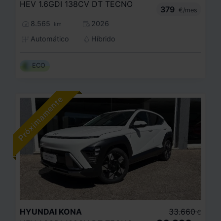
HEV 1.6GDI 138CV DT TECNO
379
€/mes
8.565
2026
km
Automático
Híbrido
ECO
HYUNDAI
KONA
33.660
€