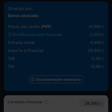
Ofrecido por:
Banco asociado
Precio del coche (
PVP
)
41.990
€
Bonificación por financiar
-
2.000
€
Entrada inicial
9.998
€
Importe a financiar
29.992
€
TAE
12.66
%
TIN
10.99
%
Documentación necesaria
Cantidad a financiar
29.992
€