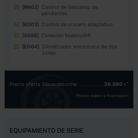
[RN02]
Control de descenso de
pendientes
[KG03]
Control de crucero adaptativo
[0088]
Conexión bluetooth®
[ED04]
Climatizador electrónico de dos
zonas
Precio oferta Sibuscascoche
39.990
€
*Precio sujeto a financiación
EQUIPAMIENTO DE SERIE