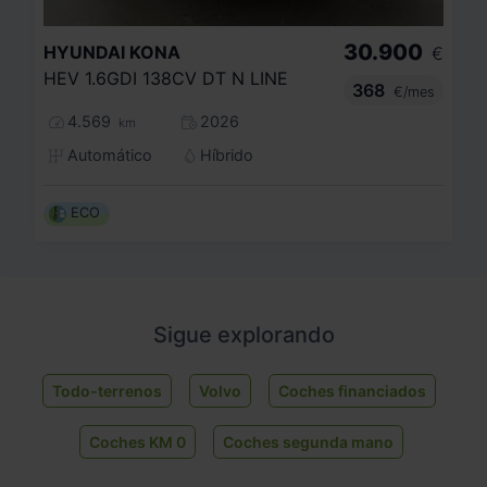
30.900
HYUNDAI
KONA
€
HEV 1.6GDI 138CV DT N LINE
368
€/mes
4.569
2026
km
Automático
Híbrido
ECO
Sigue explorando
Todo-terrenos
Volvo
Coches financiados
Coches KM 0
Coches segunda mano