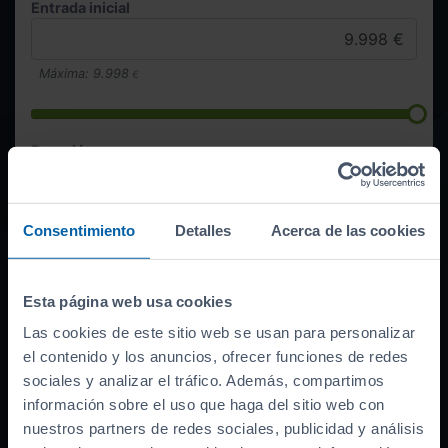
Entrada inicial
Máxima:
9.998
€
Duración
Consentimiento
Detalles
Acerca de las cookies
Quiero esta cuota
Esta página web usa cookies
476
€/mes
Las cookies de este sitio web se usan para personalizar
el contenido y los anuncios, ofrecer funciones de redes
sociales y analizar el tráfico. Además, compartimos
información sobre el uso que haga del sitio web con
Financiación lineal ofrecida por Sabadell, BBVA, CaixaBank,
nuestros partners de redes sociales, publicidad y análisis
ABANCA, Santander o Cetelem según campaña vigente, sometida a