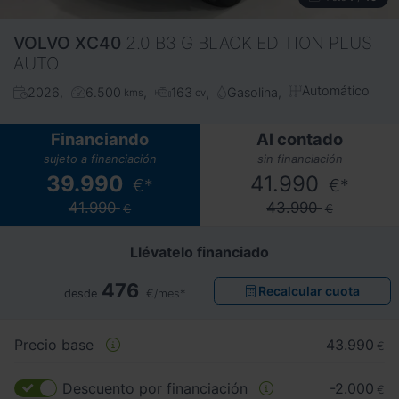
VOLVO
XC40
2.0 B3 G BLACK EDITION PLUS
AUTO
Automático
2026
6.500
163
Gasolina
kms
cv
Financiando
Al contado
sujeto a financiación
sin financiación
39.990
41.990
€*
€*
41.990
43.990
€
€
Llévatelo financiado
476
Recalcular cuota
desde
€/mes*
Precio base
43.990
€
Descuento por financiación
-2.000
€