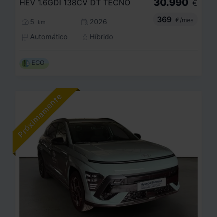
30.990
HEV 1.6GDI 138CV DT TECNO
€
369
€/mes
5
2026
km
Automático
Híbrido
ECO