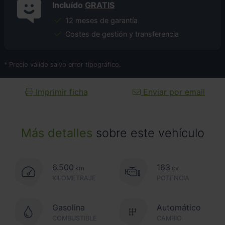
Incluído
GRATIS
12 meses de garantía
Costes de gestión y transferencia
* Precio válido salvo error tipográfico.
Imprimir ficha
Enviar por email
Más detalles
sobre este vehículo
6.500
163
km
cv
KILOMETRAJE
POTENCIA
Gasolina
Automático
COMBUSTIBLE
CAMBIO