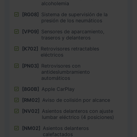
alcoholemia
[RG08]
Sistema de supervisión de la
presión de los neumáticos
[VP09]
Sensores de aparcamiento,
traseros y delanteros
[K702]
Retrovisores retractables
eléctricos
[PN03]
Retrovisores con
antideslumbramiento
automáticos
[8G0B]
Apple CarPlay
[RM02]
Aviso de colisión por alcance
[NV02]
Asientos delanteros con ajuste
lumbar eléctrico (4 posiciones)
[NM02]
Asientos delanteros
calefactados