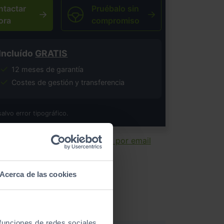
ntactar
Pruébalo sin
ora
compromiso
Incluído
GRATIS
12 meses de garantía
Costes de gestión y transferencia
salvo error tipográfico.
ir ficha
Enviar por email
Acerca de las cookies
 funciones de redes sociales