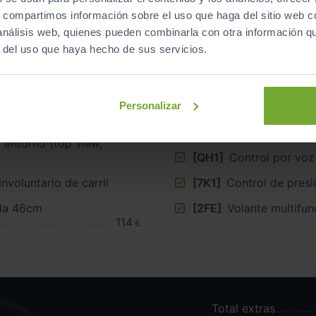
s, compartimos información sobre el uso que haga del sitio web 
 análisis web, quienes pueden combinarla con otra información q
r del uso que haya hecho de sus servicios.
bilización (ESP)
[EM1]
Detector de fat
[QK1]
Cámara y/o sens
Personalizar
asistencia al co
884
€
[PDC]
Control de chas
 entorno (top view,
[QH1]
Control por voz
nvoluntario de carril
[7K1]
Control de pres
ada 46cm
[2FE]
Volante multifun
114
€
Total extras