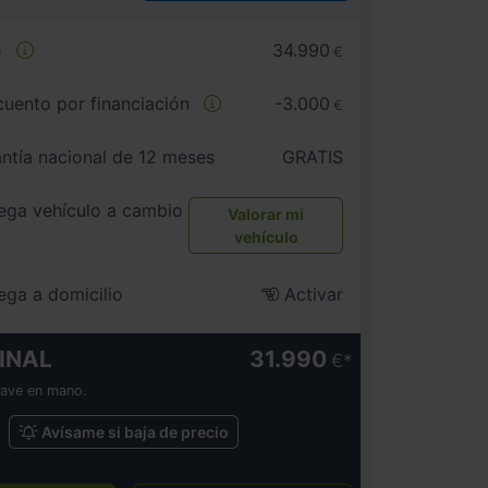
e
34.990
€
uento por financiación
-3.000
€
ntía nacional de 12 meses
GRATIS
ega vehículo a cambio
Valorar mi
vehículo
ega a domicilio
Activar
INAL
31.990
€
lave en mano.
Avísame si baja de precio