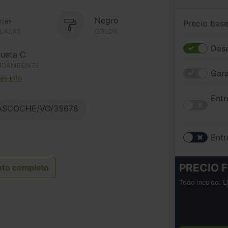
Negro
azas
Precio bas
PLAZAS
COLOR
Desc
queta C
IOAMBIENTE
Gara
s info
Entr
ASCOCHE/VO/35678
Entr
PRECIO F
nto completo
Todo incuido. L