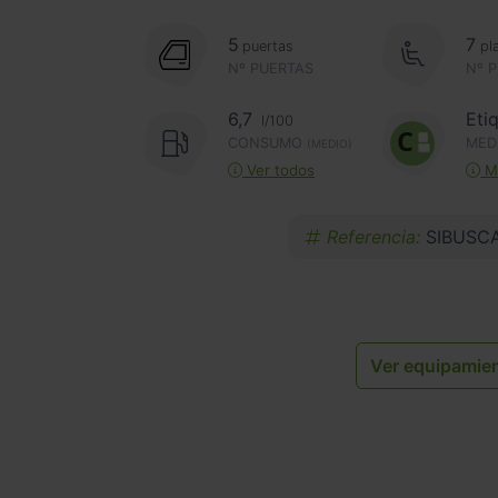
5
7
puertas
pl
Nº PUERTAS
Nº 
6,7
Eti
l/100
CONSUMO
MED
(MEDIO)
Ver todos
Má
Referencia:
SIBUSC
Ver equipamie