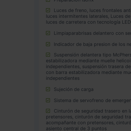
Luces de freno, luces frontales antiniebla, luces de cruce,
luces intermitentes laterales, Luces de
luces de carretera con tecnología LED
Limpiaparabrisas delantero con sen
Indicador de baja presion de los 
Suspensión delantera tipo McPherson o similar con barra
estabilizadora mediante muelle helico
independientes, suspensión trasera de 
con barra estabilizadora mediante mue
independientes
Sujeción de carga
Sistema de servofreno de emergen
Cinturón de seguridad trasero en lado conductor con
pretensores, cinturón de seguridad tr
acompañante con pretensores, cinturó
asiento central de 3 puntos