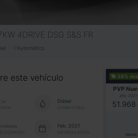
47KW 4DRIVE DSG S&S FR
Automático
sel
e este vehículo
38%
de
PVP Nue
año 2021
0
Diésel
cv
51.968
ENCIA
COMBUSTIBLE
Feb. 2021
locidades
VELOCIDADES
MATRICULACIÓN
desde