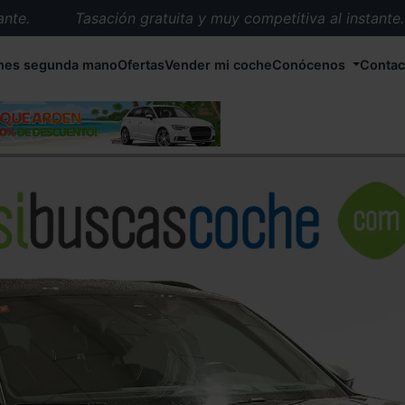
.
Tasación gratuita y muy competitiva al instante.
Entrega en 72 horas en cualquier punto de España.
hes segunda mano
Ofertas
Vender mi coche
Conócenos
Contac
Más de 1.000 coches en stock.
Más de 5.000 conductores satisfechos.
Buscamos el coche que tu quieras.
Nos ocupamos de todos los trámites.
Recogemos tu coche en cualquier parte de España.
Compramos tu coche. Pago inmediato.
Tasación gratuita y muy competitiva al instante.