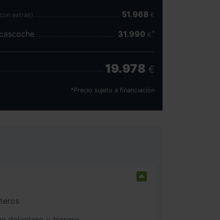
51.968
(con extras)
€
scascoche
31.990
€
19.978
€
*Precio sujeto a financiación
nteros
na delantero y trasero