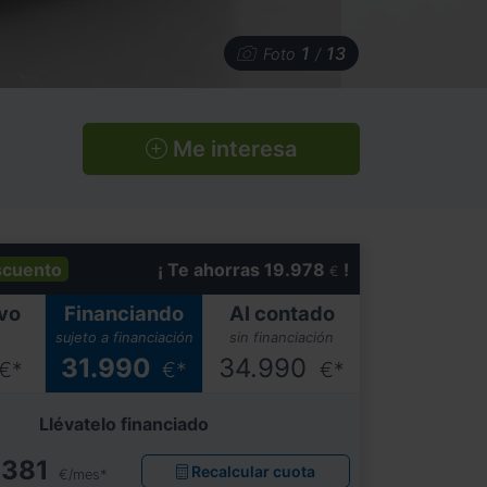
1
13
Foto
/
Me interesa
scuento
¡ Te ahorras 19.978
!
€
vo
Financiando
Al contado
sujeto a financiación
sin financiación
31.990
34.990
€*
€*
€*
Llévatelo financiado
381
Recalcular cuota
€/mes*