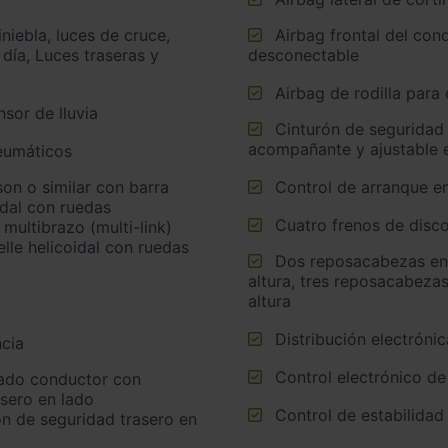
Airbag frontal del conductor, airbag frontal del acompañante
 día, Luces traseras y
desconectable
Airbag de rodilla para
sor de lluvia
Cinturón de seguridad delantero en asiento conductor,
acompañante y ajustable e
neumáticos
Control de arranque e
idal con ruedas
Cuatro frenos de disco
multibrazo (multi-link)
lle helicoidal con ruedas
Dos reposacabezas en asientos delanteros ajustables en
altura, tres reposacabezas
altura
Distribución electrónic
cia
Control electrónico de
asero en lado
Control de estabilidad
n de seguridad trasero en