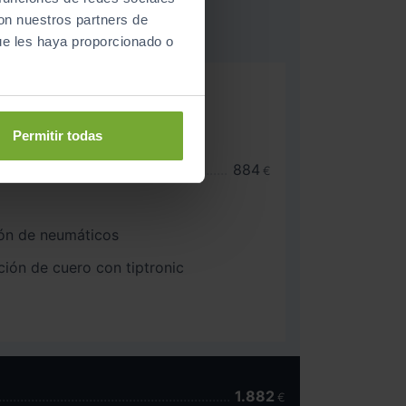
con nuestros partners de
ue les haya proporcionado o
iga detector de fatiga
or de distancia (sistema de
Permitir todas
nductor)
is adaptativo
884
€
ión de neumáticos
ción de cuero con tiptronic
1.882
€