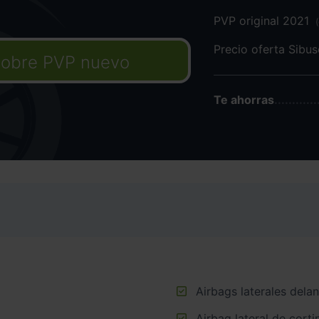
PVP original 2021
Precio oferta Sibu
obre PVP nuevo
Te ahorras
Airbags laterales dela
Airbag lateral de corti