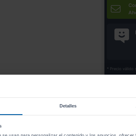
Co
Ah
* Precio válido 
Imprim
Detalles
Equipamiento
de este vehículo
s
b se usan para personalizar el contenido y los anuncios, ofrecer