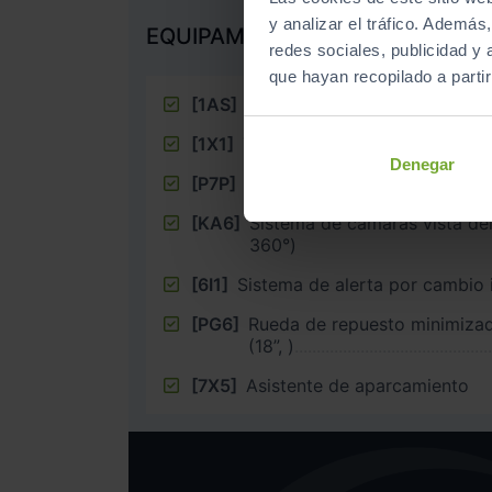
y analizar el tráfico. Ademá
EQUIPAMIENTO EXTRA
redes sociales, publicidad y
que hayan recopilado a parti
[1AS]
Programa electrónico de esta
[1X1]
Tracción a las cuatro ruedas
Denegar
[P7P]
Tercera fila de asientos
[KA6]
Sistema de cámaras vista del
360°)
[6I1]
Sistema de alerta por cambio i
[PG6]
Rueda de repuesto minimiz
(18”, )
[7X5]
Asistente de aparcamiento