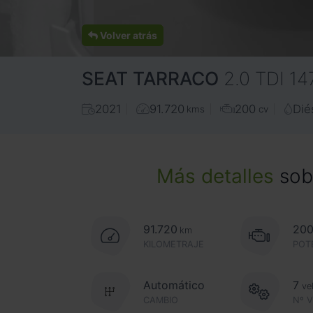
Volver atrás
SEAT
TARRACO
2.0 TDI 1
2021
91.720
200
Dié
kms
cv
Más detalles
sobr
91.720
20
km
KILOMETRAJE
POT
Automático
7
ve
CAMBIO
Nº 