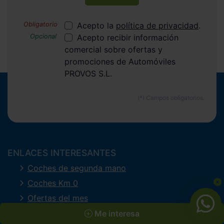
Acepto la
política de privacidad
.
Acepto recibir información
comercial sobre ofertas y
promociones de Automóviles
PROVOS S.L.
ENLACES INTERESANTES
Coches de segunda mano
Coches Km 0
Ofertas del mes
Últimos coches
Me interesa