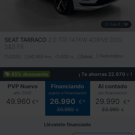
1
16
Foto
/
SEAT
TARRACO
2.0 TDI 147KW 4DRIVE DSG
S&S FR
Automático
2020
90.955
200
Diésel
kms
cv
45%
descuento
¡ Te ahorras 22.970
!
€
PVP Nuevo
Financiando
Al contado
año 2020
sujeto a financiación
sin financiación
49.960
26.990
29.990
€*
€*
€*
30.990
33.990
€
€
Llévatelo financiado