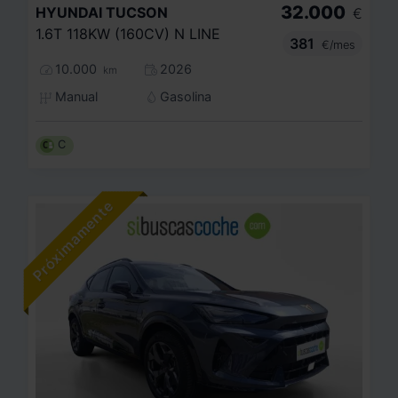
32.000
HYUNDAI
TUCSON
€
1.6T 118KW (160CV) N LINE
381
€/mes
10.000
2026
km
Manual
Gasolina
C