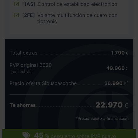
[1AS]
Control de estabilidad electrónico
[2FE]
Volante multifunción de cuero con
tiptronic
Total extras
1.790
€
PVP original 2020
49.960
€
(con extras)
Precio oferta Sibuscascoche
26.990
€
22.970
€
Te ahorras
*Precio sujeto a financiación
45
%
descuento sobre PVP nuevo