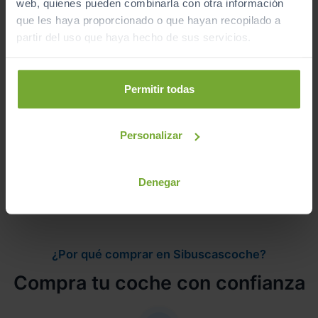
web, quienes pueden combinarla con otra información
Ver vehículos del concesionario
que les haya proporcionado o que hayan recopilado a
partir del uso que haya hecho de sus servicios.
¿Estás lejos o no puedes desplazarte?
Permitir todas
Pruébalo en cualquiera de nuestras
instalaciones (
Ver instalaciones
)
Te lo entregamos en tu casa, en cualquier
Personalizar
punto de la península. Consulta a nuestros
comerciales.
Denegar
¿Por qué comprar en Sibuscascoche?
Compra tu coche con confianza