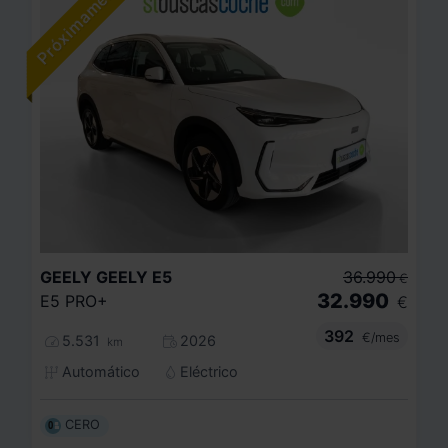
GEELY
GEELY E5
36.990
€
32.990
E5 PRO+
€
392
€/mes
5.531
2026
km
Automático
Eléctrico
CERO