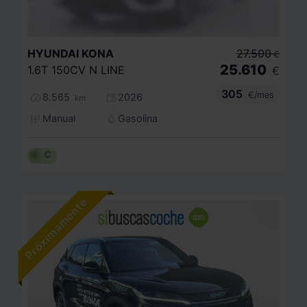
HYUNDAI
KONA
27.500
€
25.610
1.6T 150CV N LINE
€
305
€/mes
8.565
2026
km
Manual
Gasolina
C