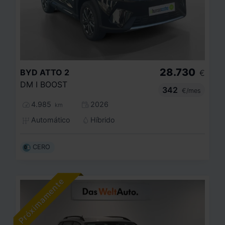
28.730
BYD
ATTO 2
€
DM I BOOST
342
€/mes
4.985
2026
km
Automático
Híbrido
CERO