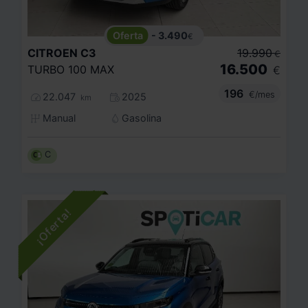
- 3.490
€
CITROEN
C3
19.990
€
16.500
TURBO 100 MAX
€
196
€/mes
22.047
2025
km
Manual
Gasolina
C