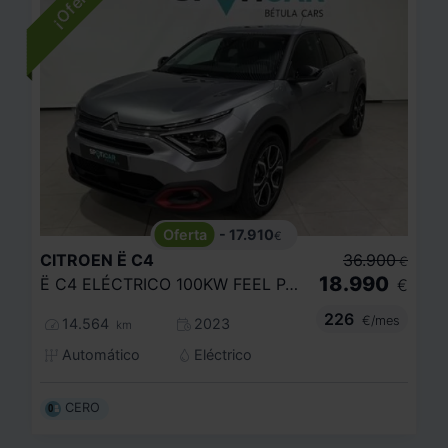
- 17.910
€
CITROEN
Ë C4
36.900
€
18.990
Ë C4 ELÉCTRICO 100KW FEEL PACK
€
226
€/mes
14.564
2023
km
Automático
Eléctrico
CERO