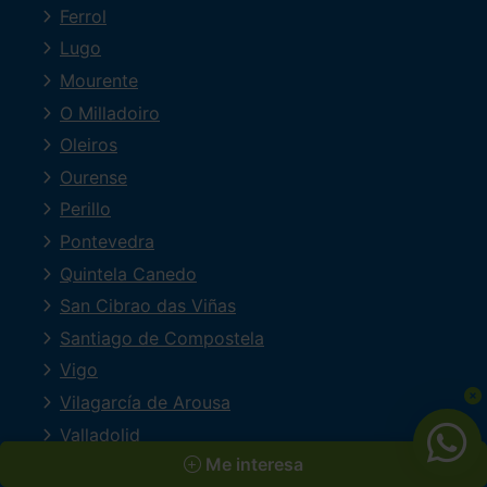
Ferrol
Lugo
Mourente
O Milladoiro
Oleiros
Ourense
Perillo
Pontevedra
Quintela Canedo
San Cibrao das Viñas
Santiago de Compostela
Vigo
Vilagarcía de Arousa
Valladolid
Me interesa
MARCAS PRINCIPALES