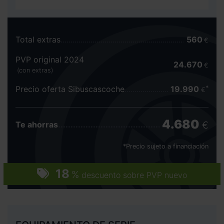
Total extras
560
€
PVP original 2024
24.670
€
(con extras)
Precio oferta Sibuscascoche
19.990
€
4.680
€
Te ahorras
*Precio sujeto a financiación
18
%
descuento sobre PVP nuevo