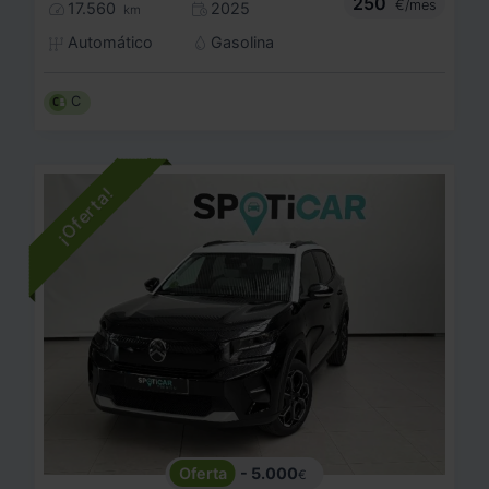
250
€/mes
17.560
2025
km
Automático
Gasolina
C
- 5.000
€