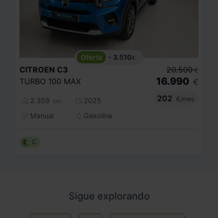
- 3.510
€
CITROEN
C3
20.500
€
16.990
TURBO 100 MAX
€
202
€/mes
2.359
2025
km
Manual
Gasolina
C
Sigue explorando