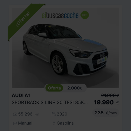
- 2.000
€
AUDI
A1
21.990
€
19.990
SPORTBACK S LINE 30 TFSI 85KW (116CV)
€
238
€/mes
55.296
2020
km
Manual
Gasolina