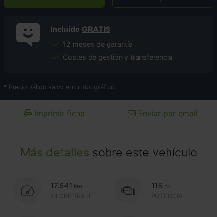
Incluído
GRATIS
12 meses de garantía
Costes de gestión y transferencia
* Precio válido salvo error tipográfico.
Imprimir ficha
Enviar por email
Más detalles
sobre este vehículo
17.641
115
km
cv
KILOMETRAJE
POTENCIA