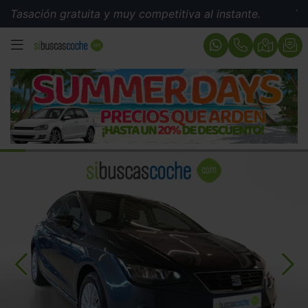
ión gratuita y muy competitiva al instante.
Tasación g
MENÚ