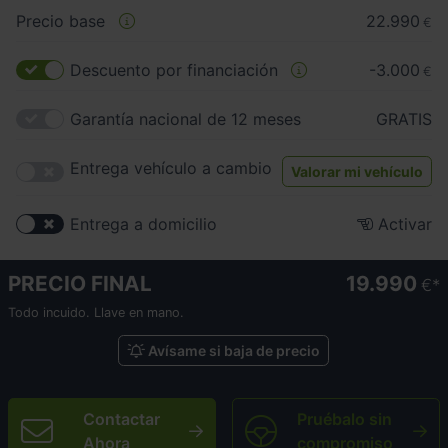
Precio base
22.990
€
Descuento por financiación
-3.000
€
Garantía nacional de 12 meses
GRATIS
Entrega vehículo a cambio
Valorar mi vehículo
Entrega a domicilio
Activar
PRECIO FINAL
19.990
€
Todo incuido. Llave en mano.
Avísame si baja de precio
Contactar
Pruébalo sin
Ahora
compromiso