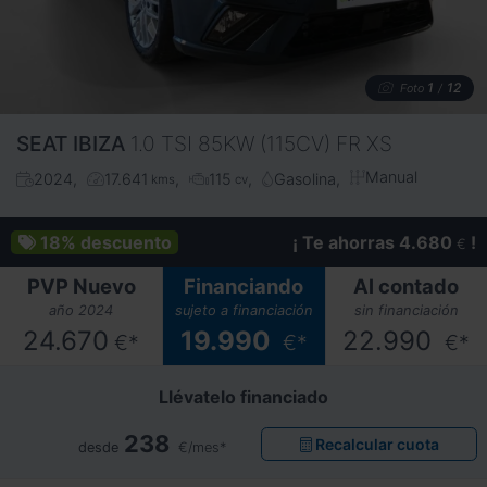
1
12
Foto
/
SEAT
IBIZA
1.0 TSI 85KW (115CV) FR XS
Manual
2024
17.641
115
Gasolina
kms
cv
18%
descuento
¡ Te ahorras 4.680
!
€
PVP Nuevo
Financiando
Al contado
año 2024
sujeto a financiación
sin financiación
24.670
19.990
22.990
€*
€*
€*
Llévatelo financiado
238
Recalcular cuota
desde
€/mes*