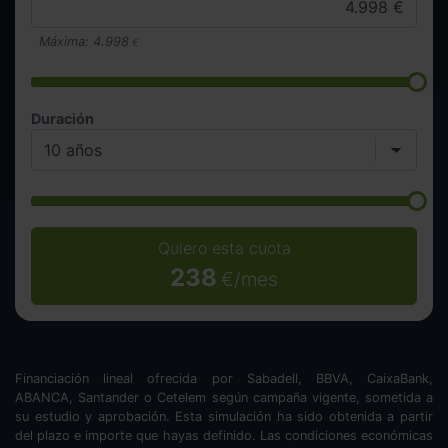
Máxima:
4.998
€
Duración
Quiero esta cuota
238
€/mes
Financiación lineal ofrecida por Sabadell, BBVA, CaixaBank,
ABANCA, Santander o Cetelem según campaña vigente, sometida a
su estudio y aprobación. Esta simulación ha sido obtenida a partir
del plazo e importe que hayas definido. Las condiciones económicas