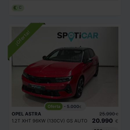
C
- 5.000
€
OPEL
ASTRA
25.990
€
20.990
1.2T XHT 96KW (130CV) GS AUTO
€