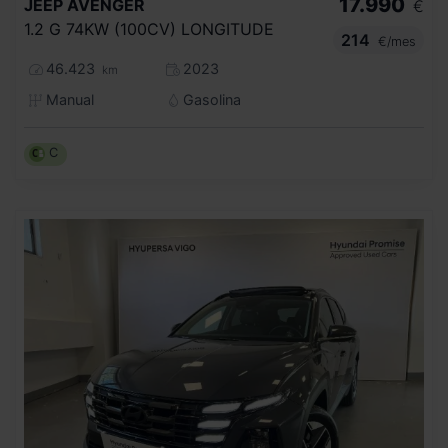
17.990
JEEP
AVENGER
€
1.2 G 74KW (100CV) LONGITUDE
214
€/mes
46.423
2023
km
Manual
Gasolina
C