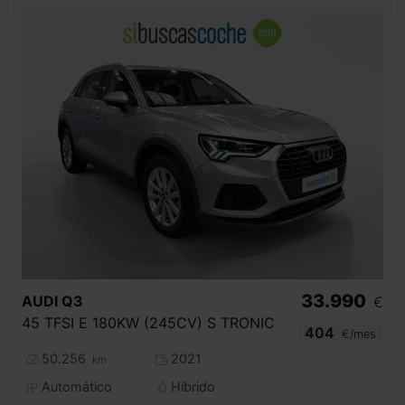
33.990
AUDI
Q3
€
45 TFSI E 180KW (245CV) S TRONIC
404
€/mes
50.256
2021
km
Automático
Híbrido