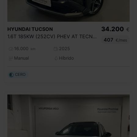
34.200
HYUNDAI
TUCSON
€
1.6T 185KW (252CV) PHEV AT TECNO SKY
407
€/mes
16.000
2025
km
Manual
Híbrido
CERO