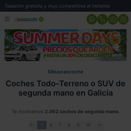
 gratuita y muy competitiva al instante.
Tasación grat
MENÚ
Sibuscascoche
Coches Todo-Terreno o SUV de
segunda mano en Galicia
Te mostramos
2.062 coches de segunda mano
.
ANTERIOR
SIGUIENTE
5
6
7
8
9
10