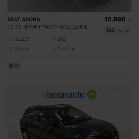
15.990
SEAT
ARONA
€
1.0 TSI 81KW (110CV) XCELLENCE
190
€/mes
82.235
2021
km
Manual
Gasolina
C