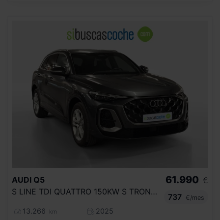
61.990
AUDI
Q5
€
S LINE TDI QUATTRO 150KW S TRONIC
737
€/mes
13.266
2025
km