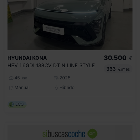
30.500
HYUNDAI
KONA
€
HEV 1.6GDI 138CV DT N LINE STYLE
363
€/mes
45
2025
km
Manual
Híbrido
ECO