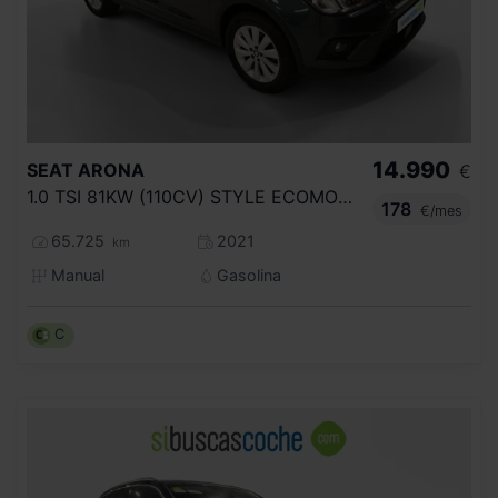
14.990
SEAT
ARONA
€
1.0 TSI 81KW (110CV) STYLE ECOMOTIVE
178
€/mes
65.725
2021
km
Manual
Gasolina
C