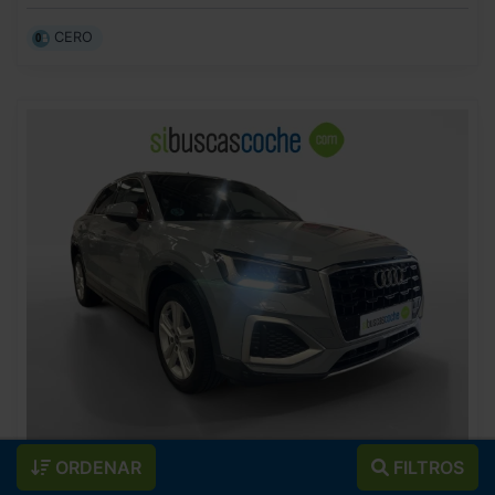
CERO
25.490
ORDENAR
FILTROS
AUDI
Q2
€
ADVANCED 30 TFSI 81KW (110CV)