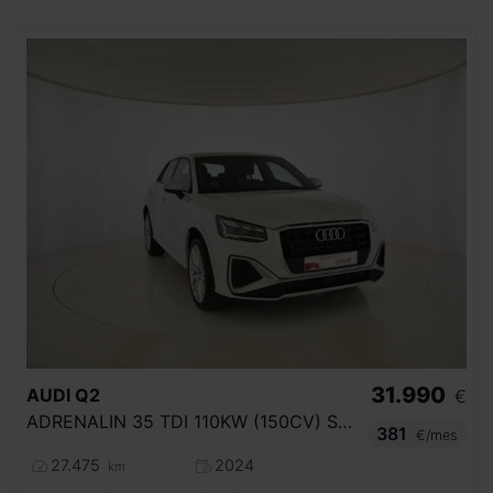
31.990
AUDI
Q2
€
ADRENALIN 35 TDI 110KW (150CV) S TRONIC
381
€/mes
27.475
2024
km