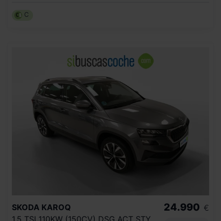
C
24.990
SKODA
KAROQ
€
1.5 TSI 110KW (150CV) DSG ACT STYLE