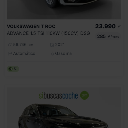
23.990
VOLKSWAGEN
T ROC
€
ADVANCE 1.5 TSI 110KW (150CV) DSG
285
€/mes
56.746
2021
km
Automático
Gasolina
C