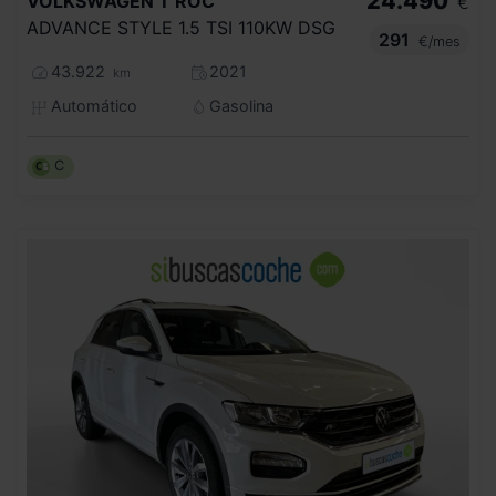
24.490
VOLKSWAGEN
T ROC
€
ADVANCE STYLE 1.5 TSI 110KW DSG
291
€/mes
43.922
2021
km
Automático
Gasolina
C