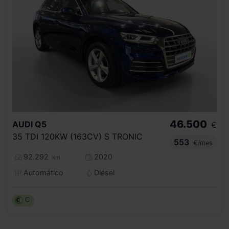
46.500
AUDI
Q5
€
35 TDI 120KW (163CV) S TRONIC
553
€/mes
92.292
2020
km
Automático
Diésel
C