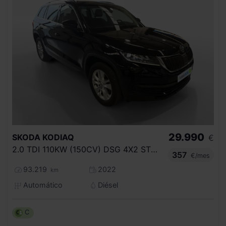
29.990
SKODA
KODIAQ
€
2.0 TDI 110KW (150CV) DSG 4X2 STYLE
357
€/mes
93.219
2022
km
Automático
Diésel
C