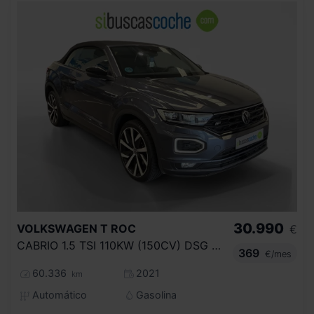
30.990
VOLKSWAGEN
T ROC
€
CABRIO 1.5 TSI 110KW (150CV) DSG 7 VEL
369
€/mes
60.336
2021
km
Automático
Gasolina