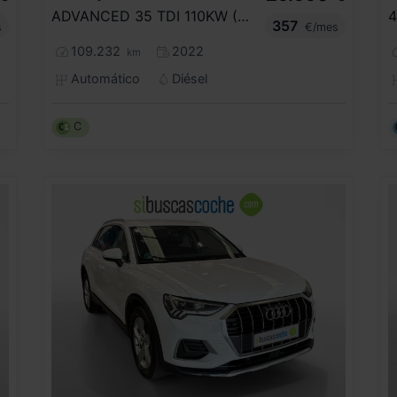
ADVANCED 35 TDI 110KW (150CV) S TRONIC
357
s
€/mes
109.232
2022
km
Automático
Diésel
C