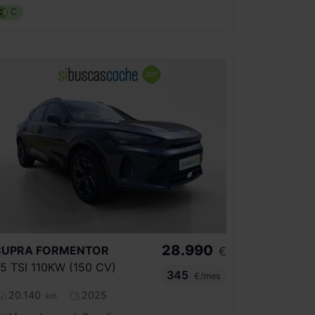
C
28.990
CUPRA
FORMENTOR
€
.5 TSI 110KW (150 CV)
345
€/mes
20.140
2025
km