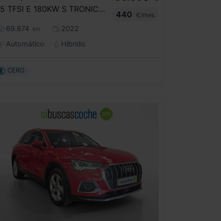
45 TFSI E 180KW S TRONIC S LINE
440
€/mes
69.874
2022
km
Automático
Híbrido
CERO