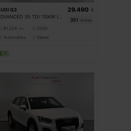
29.490
UDI
Q3
€
ADVANCED 35 TDI 110KW (150CV) S TRONIC
351
€/mes
81.224
2020
km
Automático
Diésel
C