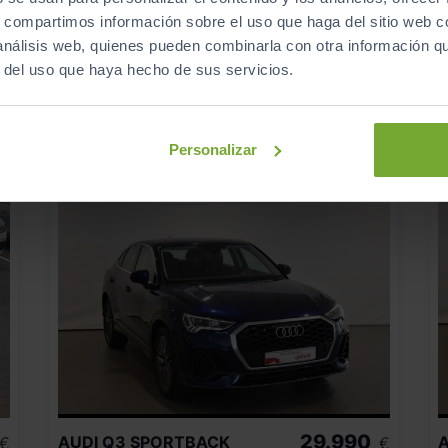
5.629
2025
km
s, compartimos información sobre el uso que haga del sitio web 
Automático
Diésel
 análisis web, quienes pueden combinarla con otra información q
r del uso que haya hecho de sus servicios.
ECO
Personalizar
29.990
AUDI
Q3 SPORTBACK
A
€
€