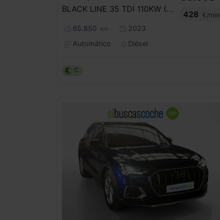
BLACK LINE 35 TDI 110KW (150CV) S TRONIC
428
€/me
65.850
2023
km
Automático
Diésel
C