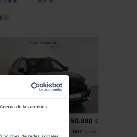
Manual
Gasolina
C
Acerca de las cookies
50.990
UDI
Q5
€
BLACK LINE 40 TDI 150KW QUATTRO ULTRA
607
€/mes
 funciones de redes sociales