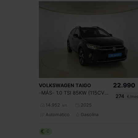
22.990
VOLKSWAGEN
TAIGO
··MÁS·· 1.0 TSI 85KW (115CV) DSG
274
€/me
14.952
2025
km
Automático
Gasolina
C