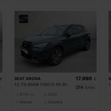
17.990
SEAT
ARONA
€
€
1.0 TSI 85KW (115CV) FR SPECIAL EDITION
214
s
€/mes
8.116
2025
km
Manual
Gasolina