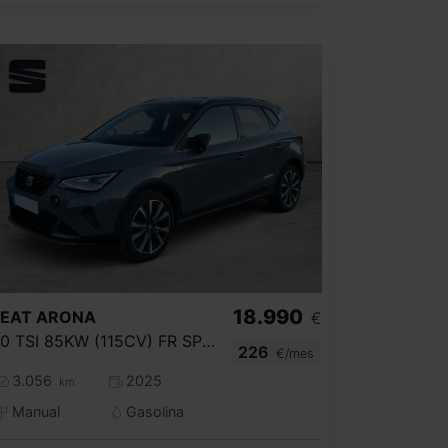
18.990
SEAT
ARONA
€
1.0 TSI 85KW (115CV) FR SPECIAL EDITION
226
€/mes
3.056
2025
km
Manual
Gasolina