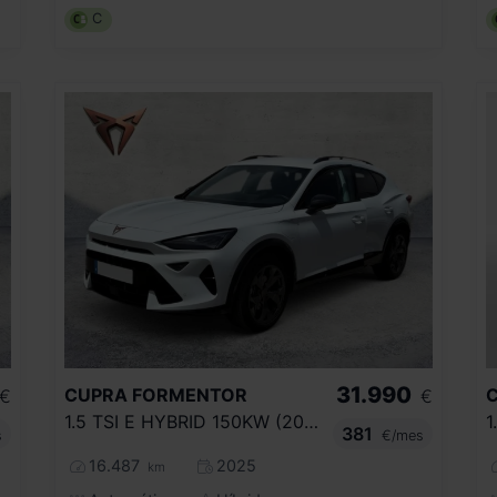
C
31.990
CUPRA
FORMENTOR
€
€
1.5 TSI E HYBRID 150KW (204 CV) DSG
1
381
s
€/mes
16.487
2025
km