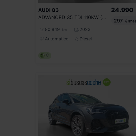
24.990
AUDI
Q3
ADVANCED 35 TDI 110KW (150CV) S TRONIC
297
€/me
80.849
2023
km
Automático
Diésel
C