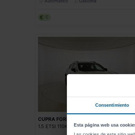
Automático
Gasolina
C
Consentimiento
33.990
CUPRA
FORMENTOR
Esta página web usa cookie
1.5 ETSI 110KW (150 CV) DSG
404
€/me
Las cookies de este sitio we