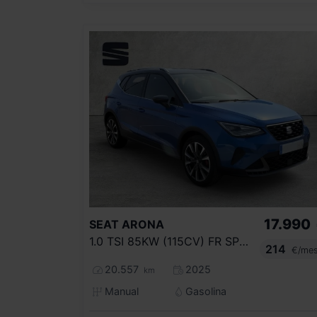
17.990
SEAT
ARONA
1.0 TSI 85KW (115CV) FR SPECIAL EDITION
214
€/me
20.557
2025
km
Manual
Gasolina