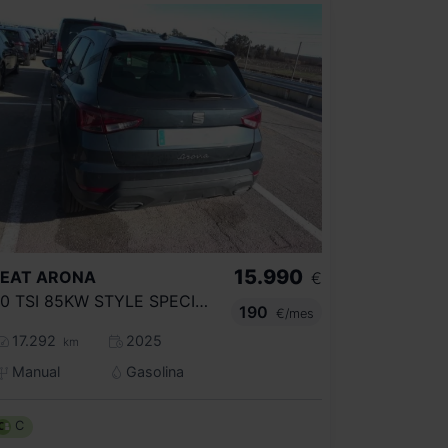
15.990
SEAT
ARONA
€
1.0 TSI 85KW STYLE SPECIAL EDITION
190
€/mes
17.292
2025
km
Manual
Gasolina
C