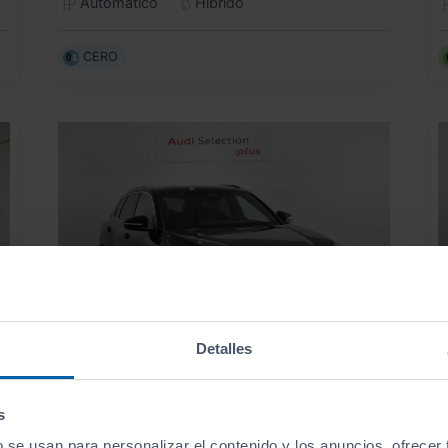
Automático
Híbrido
CERO
Detalles
57.990
AUDI
Q5
A
€
€
s
S LINE TDI QUATTRO 150KW S TRONIC
690
s
€/mes
b se usan para personalizar el contenido y los anuncios, ofrecer