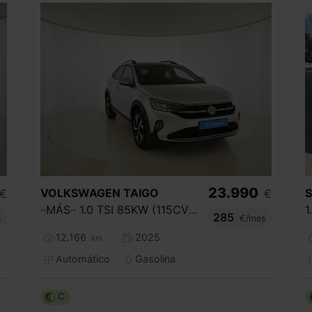
23.990
VOLKSWAGEN
TAIGO
€
€
··MÁS·· 1.0 TSI 85KW (115CV) DSG
285
s
€/mes
12.166
2025
km
Automático
Gasolina
C