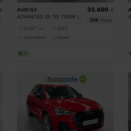
33.490
AUDI
Q3
A
€
€
ADVANCED 35 TDI 110KW (150CV) S TRONIC
398
s
€/mes
51.227
2023
km
Automático
Diésel
C