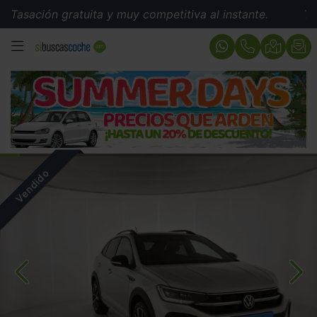
sación gratuita y muy competitiva al instante.
Tasació
MENÚ