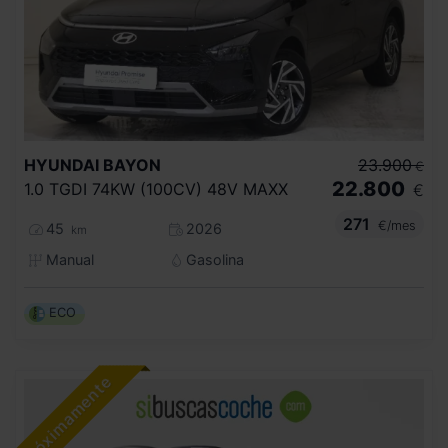
HYUNDAI
BAYON
23.900
€
22.800
1.0 TGDI 74KW (100CV) 48V MAXX
€
271
€/mes
45
2026
km
Manual
Gasolina
ECO