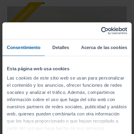
Consentimiento
Detalles
Acerca de las cookies
Esta página web usa cookies
Las cookies de este sitio web se usan para personalizar
el contenido y los anuncios, ofrecer funciones de redes
sociales y analizar el tráfico. Además, compartimos
información sobre el uso que haga del sitio web con
27.990
HYUNDAI
KONA
€
nuestros partners de redes sociales, publicidad y análisis
1.6 GDI HEV N LINE DCT
333
web, quienes pueden combinarla con otra información
€/mes
que les haya proporcionado o que hayan recopilado a
20.000
2025
km
partir del uso que haya hecho de sus servicios.
Automático
Híbrido