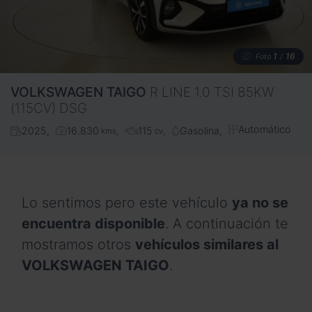
1
16
Foto
/
VOLKSWAGEN
TAIGO
R LINE 1.0 TSI 85KW
(115CV) DSG
Automático
2025
16.830
115
Gasolina
kms
cv
Lo sentimos pero este vehículo
ya no se
encuentra disponible
. A continuación te
mostramos otros
vehículos similares al
VOLKSWAGEN TAIGO
.