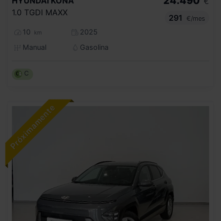
24.490
HYUNDAI
KONA
€
1.0 TGDI MAXX
291
€/mes
10
2025
km
Manual
Gasolina
C