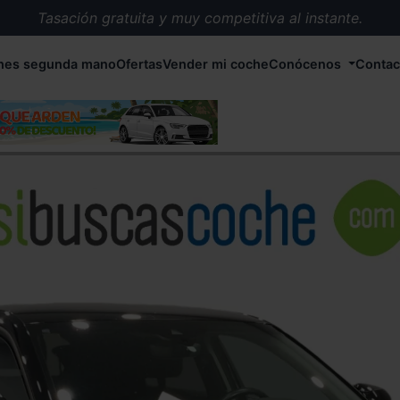
Tasación gratuita y muy competitiva al instante.
Entrega en 72 horas en cualquier punto de España.
hes segunda mano
Ofertas
Vender mi coche
Conócenos
Contac
Más de 1.000 coches en stock.
Más de 5.000 conductores satisfechos.
Buscamos el coche que tu quieras.
Nos ocupamos de todos los trámites.
Recogemos tu coche en cualquier parte de España.
Compramos tu coche. Pago inmediato.
Tasación gratuita y muy competitiva al instante.