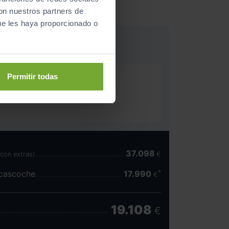
con nuestros partners de
ue les haya proporcionado o
Permitir todas
nología España
-In edition
37.098
(con extras)
€
scascoche
17.990
€
19.108
€