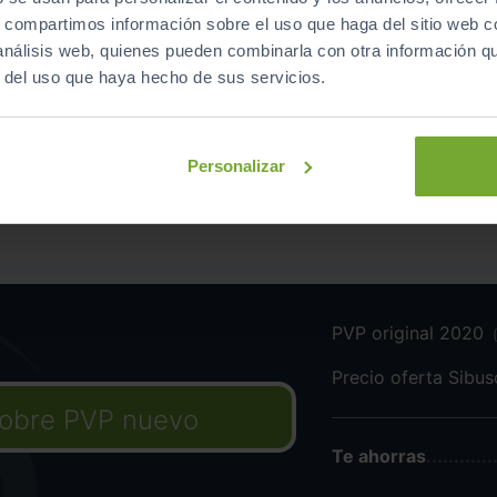
Equipamiento
de este vehículo
s, compartimos información sobre el uso que haga del sitio web 
 análisis web, quienes pueden combinarla con otra información q
r del uso que haya hecho de sus servicios.
Personalizar
[WTA]
Paquete de tec
o asistente para atascos
[AIE]
Equipamiento All
PVP original 2020
Precio oferta Sibu
obre PVP nuevo
Te ahorras