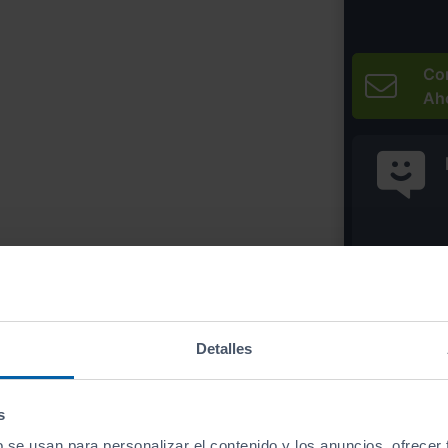
Co
Ah
* Precio válido 
Imprim
Detalles
s
b se usan para personalizar el contenido y los anuncios, ofrecer