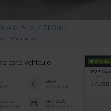
5KW (116CV) S TRONIC
Automático
sel
e este vehículo
51%
des
PVP Nue
año 2020
Diésel
cv
37.098
ENCIA
COMBUSTIBLE
Nov. 2020
locidades
VELOCIDADES
MATRICULACIÓN