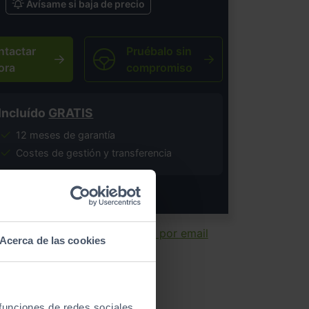
Avísame si baja de precio
ntactar
Pruébalo sin
ora
compromiso
Incluído
GRATIS
12 meses de garantía
Costes de gestión y transferencia
salvo error tipográfico.
ir ficha
Enviar por email
Acerca de las cookies
 funciones de redes sociales