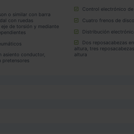
Control electrónico de
idal con ruedas
Cuatro frenos de disco
 eje de torsión y mediante
Distribución electrónic
ependientes
Dos reposacabezas en asientos delanteros ajustables en
neumáticos
altura, tres reposacabezas
altura
n pretensores