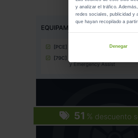
y analizar el tráfico. Ademá
redes sociales, publicidad y
que hayan recopilado a parti
EQUIPAMIENTO EXTRA
Denegar
[PCE]
Paquete de asistencia
[79C]
Paquete de asistencia incluid
y Emergency Assist
51
%
descuento s