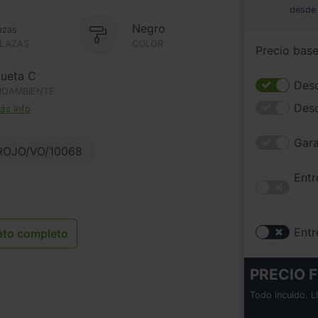
desde
Negro
azas
PLAZAS
COLOR
Precio bas
queta C
Desc
IOAMBIENTE
Des
s info
Gara
ROJO/VO/10068
Entr
Entr
nto completo
PRECIO F
Todo incuido. L