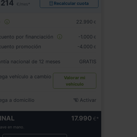
214
Recalcular cuota
€/mes*
e
22.990
€
uento por financiación
-1.000
€
cuento promoción
-4.000
€
ntía nacional de 12 meses
GRATIS
ega vehículo a cambio
Valorar mi
vehículo
ega a domicilio
Activar
INAL
17.990
€
lave en mano.