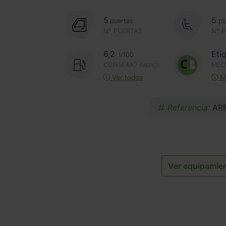
5
5
puertas
pl
Nº PUERTAS
Nº 
6,2
Eti
l/100
CONSUMO
MED
(MEDIO)
Ver todos
Má
Referencia:
AR
Ver equipamie