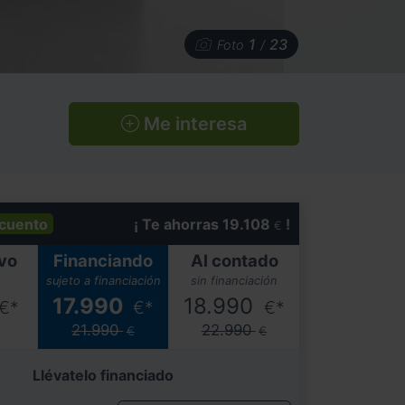
1
23
Foto
/
Me interesa
cuento
¡ Te ahorras 19.108
!
€
vo
Financiando
Al contado
sujeto a financiación
sin financiación
17.990
18.990
€*
€*
€*
21.990
22.990
€
€
Llévatelo financiado