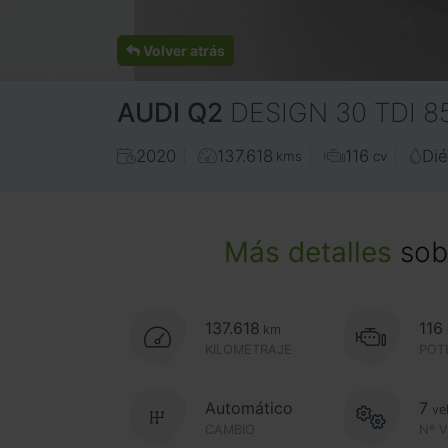
Volver atrás
AUDI
Q2
DESIGN 30 TDI 8
2020
137.618
116
Dié
kms
cv
Más detalles
sobr
137.618
116
km
KILOMETRAJE
POT
Automático
7
ve
CAMBIO
Nº 