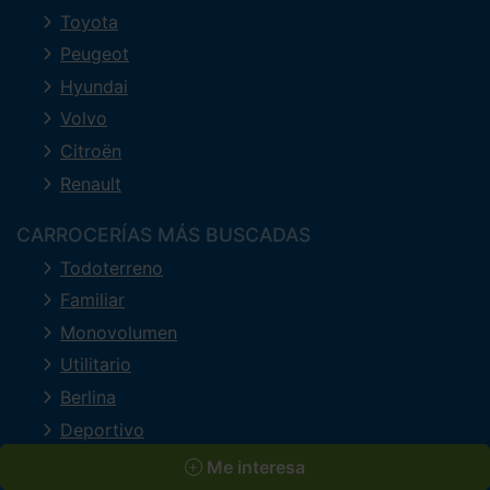
Toyota
Peugeot
Hyundai
Volvo
Citroën
Renault
CARROCERÍAS MÁS BUSCADAS
Todoterreno
Familiar
Monovolumen
Utilitario
Berlina
Deportivo
Descapotable
Me interesa