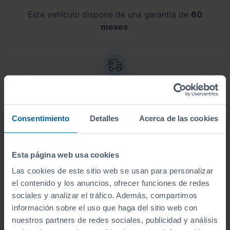
Este vehículo dispone de una garantía de
60
meses
.
Envío a domicilio
Consentimiento
Detalles
Acerca de las cookies
Sin desplazamientos,
te lo llevamos a casa
. Antes
de lo que crees, lo tendrás en tus manos.
Esta página web usa cookies
Las cookies de este sitio web se usan para personalizar
el contenido y los anuncios, ofrecer funciones de redes
sociales y analizar el tráfico. Además, compartimos
Aceptamos tu coche como parte del
información sobre el uso que haga del sitio web con
pago
nuestros partners de redes sociales, publicidad y análisis