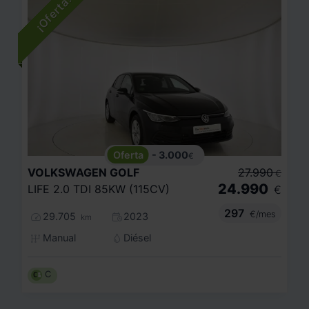
- 3.000
€
VOLKSWAGEN
GOLF
27.990
€
24.990
LIFE 2.0 TDI 85KW (115CV)
€
297
€/mes
29.705
2023
km
Manual
Diésel
C