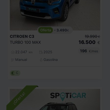
- 3.490
€
CITROEN
C3
19.990
€
16.500
TURBO 100 MAX
€
196
€/mes
22.047
2025
km
Manual
Gasolina
C