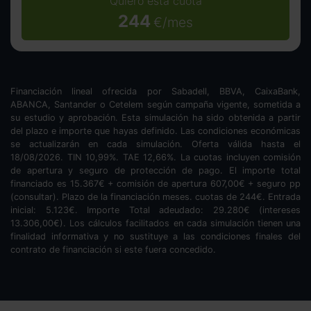
Quiero esta cuota
244
€/mes
Financiación lineal ofrecida por Sabadell, BBVA, CaixaBank,
ABANCA, Santander o Cetelem según campaña vigente, sometida a
su estudio y aprobación. Esta simulación ha sido obtenida a partir
del plazo e importe que hayas definido. Las condiciones económicas
se actualizarán en cada simulación. Oferta válida hasta el
18/08/2026. TIN
10,99
%. TAE
12,66
%. La cuotas incluyen comisión
de apertura y seguro de protección de pago. El importe total
financiado es
15.367
€ + comisión de apertura
607,00
€ + seguro pp
(consultar). Plazo de la financiación
meses.
cuotas de
244
€. Entrada
inicial:
5.123
€. Importe Total adeudado:
29.280
€ (intereses
13.306,00
€). Los cálculos facilitados en cada simulación tienen una
finalidad informativa y no sustituye a las condiciones finales del
contrato de financiación si este fuera concedido.