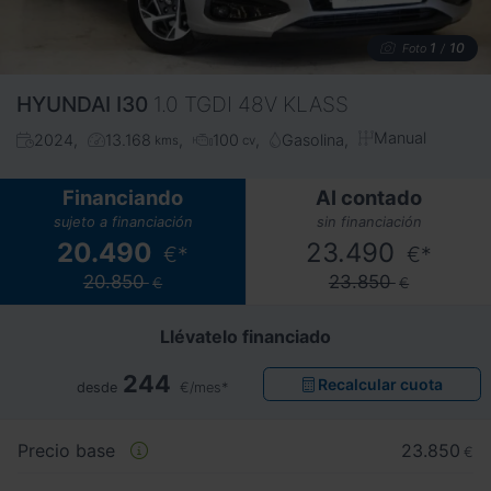
1
10
Foto
/
HYUNDAI
I30
1.0 TGDI 48V KLASS
Manual
2024
13.168
100
Gasolina
kms
cv
Financiando
Al contado
sujeto a financiación
sin financiación
20.490
23.490
€*
€*
20.850
23.850
€
€
Llévatelo financiado
244
Recalcular cuota
desde
€/mes*
Precio base
23.850
€