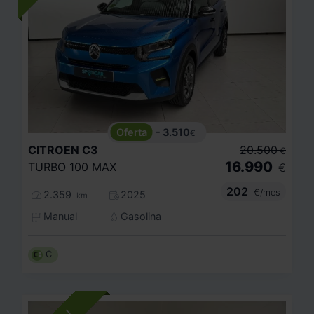
- 3.510
€
CITROEN
C3
20.500
€
16.990
TURBO 100 MAX
€
202
€/mes
2.359
2025
km
Manual
Gasolina
C