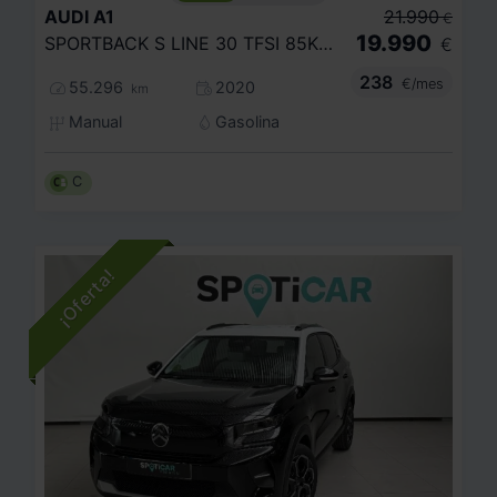
AUDI
A1
21.990
€
19.990
SPORTBACK S LINE 30 TFSI 85KW (116CV)
€
238
€/mes
55.296
2020
km
Manual
Gasolina
C