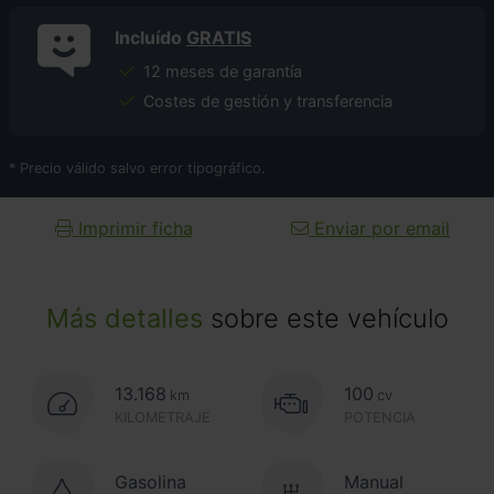
Incluído
GRATIS
12 meses de garantía
Costes de gestión y transferencia
* Precio válido salvo error tipográfico.
Imprimir ficha
Enviar por email
Más detalles
sobre este vehículo
13.168
100
km
cv
KILOMETRAJE
POTENCIA
Gasolina
Manual