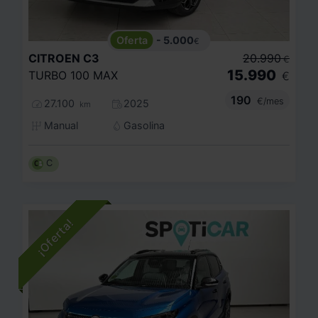
- 5.000
€
CITROEN
C3
20.990
€
15.990
TURBO 100 MAX
€
190
€/mes
27.100
2025
km
Manual
Gasolina
C