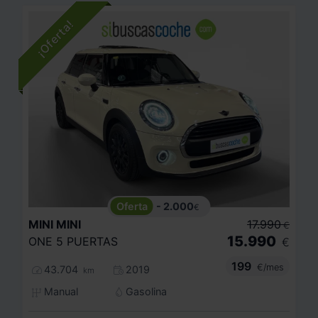
- 2.000
€
MINI
MINI
17.990
€
15.990
ONE 5 PUERTAS
€
199
€/mes
43.704
2019
km
Manual
Gasolina