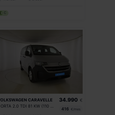
C
34.990
VOLKSWAGEN
CARAVELLE
€
CORTA 2.0 TDI 81 KW (110 CV) 6 VE
416
€/mes