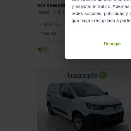
26.990
VOLKSWAGEN
GOLF
y analizar el tráfico. Ademá
··MÁS·· 2.0 TDI 85KW (115CV)
redes sociales, publicidad y
321
€/me
que hayan recopilado a parti
9.594
2025
km
Manual
Diésel
Denegar
C