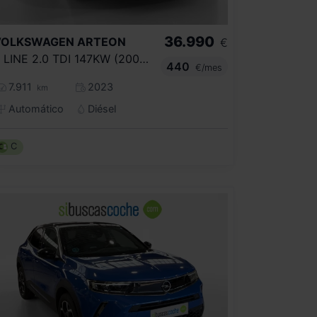
36.990
VOLKSWAGEN
ARTEON
€
R LINE 2.0 TDI 147KW (200CV) DSG
440
€/mes
7.911
2023
km
Automático
Diésel
C