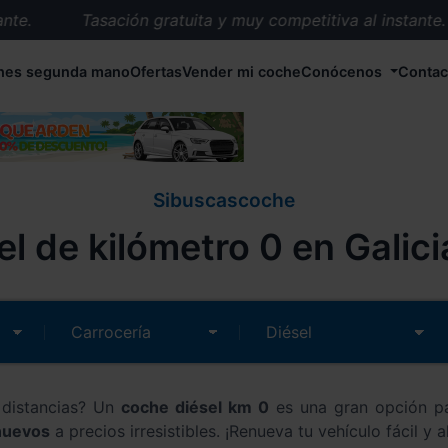
.
Tasación gratuita y muy competitiva al instante.
Entrega en 72 horas en cualquier punto de España.
hes segunda mano
Ofertas
Vender mi coche
Conócenos
Contac
Más de 1.000 coches en stock.
Más de 5.000 conductores satisfechos.
Buscamos el coche que tu quieras.
Nos ocupamos de todos los trámites.
Sibuscascoche
Recogemos tu coche en cualquier parte de España.
l de kilómetro 0 en Galici
Compramos tu coche. Pago inmediato.
Tasación gratuita y muy competitiva al instante.
 distancias? Un
coche diésel km 0
es una gran opción pa
nuevos
a precios irresistibles. ¡Renueva tu vehículo fácil y a