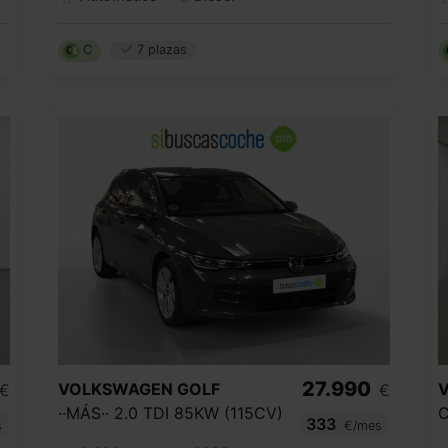
C
7 plazas
27.990
VOLKSWAGEN
GOLF
€
€
··MÁS·· 2.0 TDI 85KW (115CV)
333
s
€/mes