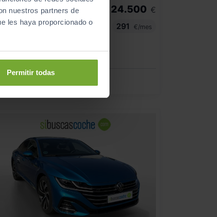
24.500
CITROEN
BERLINGO
€
con nuestros partners de
ALLA XL BLUEHDI 100
ue les haya proporcionado o
291
€/mes
12
2026
km
Manual
Diésel
Permitir todas
C