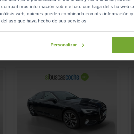
22.990
CITROEN
BERLINGO
€
€
s, compartimos información sobre el uso que haga del sitio web 
TALLA M BLUEHDI 100
T
 análisis web, quienes pueden combinarla con otra información q
274
s
€/mes
r del uso que haya hecho de sus servicios.
12
2026
km
Manual
Diésel
Personalizar
C