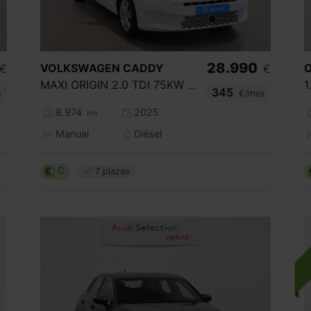
28.990
VOLKSWAGEN
CADDY
€
€
MAXI ORIGIN 2.0 TDI 75KW (102CV)
1
345
s
€/mes
8.974
2025
km
Manual
Diésel
C
7 plazas