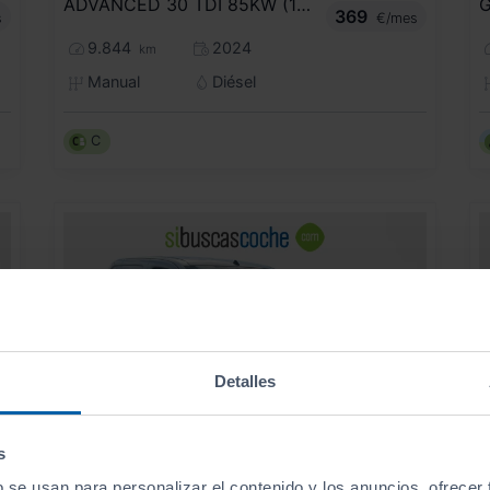
ADVANCED 30 TDI 85KW (116CV)
G
369
s
€/mes
9.844
2024
km
Manual
Diésel
C
Detalles
s
b se usan para personalizar el contenido y los anuncios, ofrecer