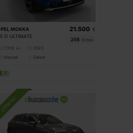
21.500
OPEL
MOKKA
€
.5 D ULTIMATE
256
€/mes
7.318
2023
km
Manual
Diésel
C