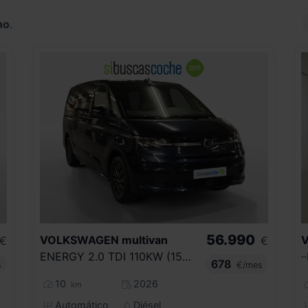
no
.
56.990
VOLKSWAGEN
multivan
€
€
ENERGY 2.0 TDI 110KW (150CV) DSG B.LARGA
·
678
s
€/mes
10
2026
km
Automático
Diésel