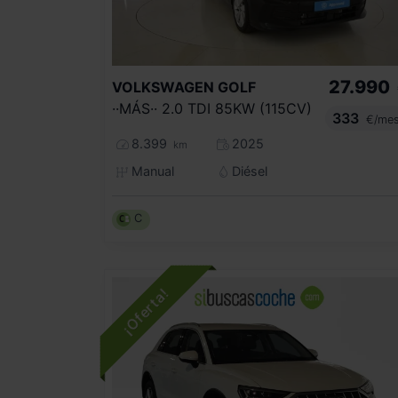
27.990
VOLKSWAGEN
GOLF
··MÁS·· 2.0 TDI 85KW (115CV)
333
€/me
8.399
2025
km
Manual
Diésel
C