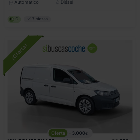
Automático
Diésel
C
7 plazas
- 3.000
€