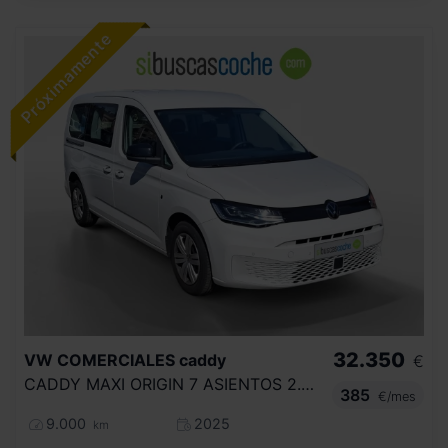
32.350
VW COMERCIALES
caddy
€
CADDY MAXI ORIGIN 7 ASIENTOS 2.0 TDI 90 KW (122 CV) DSG 7 VEL.
385
€/mes
9.000
2025
km