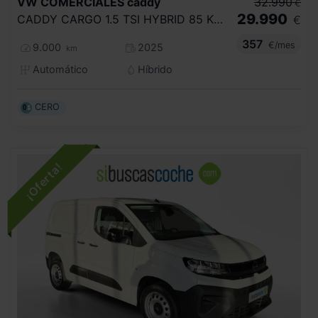
VW COMERCIALES
caddy
32.990
€
29.990
CADDY CARGO 1.5 TSI HYBRID 85 KW (116 CV) / 85 KW (116 CV) DSG 6 VEL.
€
357
€/mes
9.000
2025
km
Automático
Híbrido
CERO