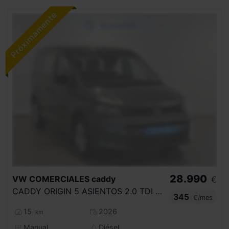
28.990
VW COMERCIALES
caddy
€
CADDY ORIGIN 5 ASIENTOS 2.0 TDI 75 KW (102 CV) 6 VEL.
345
€/mes
15
2026
km
Manual
Diésel