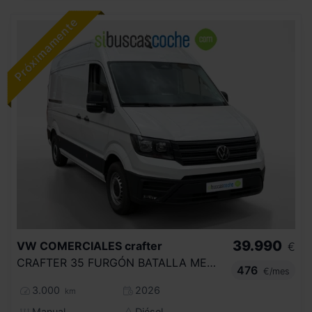
39.990
VW COMERCIALES
crafter
€
CRAFTER 35 FURGÓN BATALLA MEDIA L3H2 2.0 TDI EU6 EC SCR FWD 103 KW (140 CV) 6 VEL. 3500 KG
476
€/mes
3.000
2026
km
Manual
Diésel