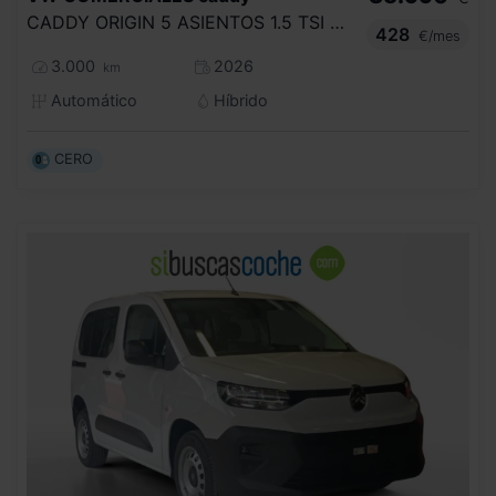
CADDY ORIGIN 5 ASIENTOS 1.5 TSI HYBRID 85 KW (116 CV) / 85 KW (116 CV) DSG 6 VEL.
428
€/mes
3.000
2026
km
Automático
Híbrido
CERO