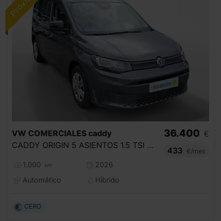
36.400
VW COMERCIALES
caddy
€
CADDY ORIGIN 5 ASIENTOS 1.5 TSI HYBRID 85 KW (116 CV) / 85 KW (116 CV) DSG 6 VEL.
433
€/mes
1.000
2026
km
Automático
Híbrido
CERO