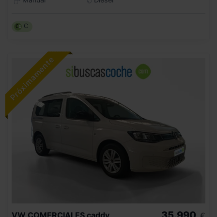
C
35.990
VW COMERCIALES
caddy
€