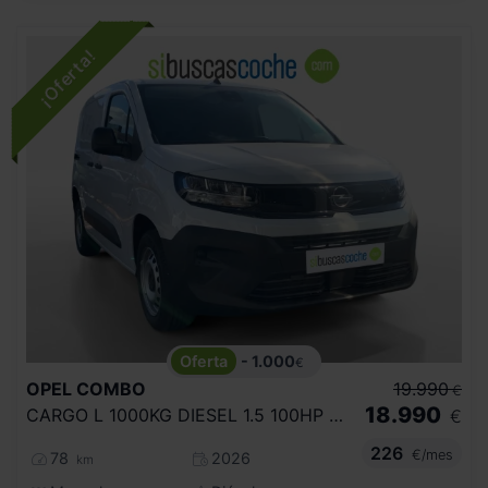
- 1.000
€
OPEL
COMBO
19.990
€
18.990
CARGO L 1000KG DIESEL 1.5 100HP S&S MT E
€
226
€/mes
78
2026
km