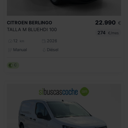
22.990
CITROEN
BERLINGO
€
TALLA M BLUEHDI 100
274
€/mes
12
2026
km
Manual
Diésel
C