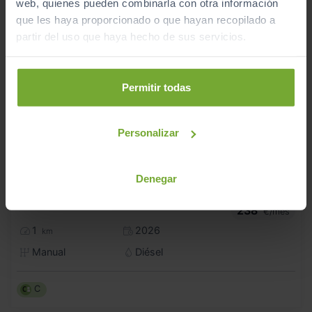
web, quienes pueden combinarla con otra información
que les haya proporcionado o que hayan recopilado a
partir del uso que haya hecho de sus servicios.
Permitir todas
Personalizar
Denegar
19.990
CITROEN COMERCIALES
BERLINGO
€
BERLINGO TALLA M BLUEHDI 100 S&S 6V YOU N1
238
€/mes
1
2026
km
Manual
Diésel
C