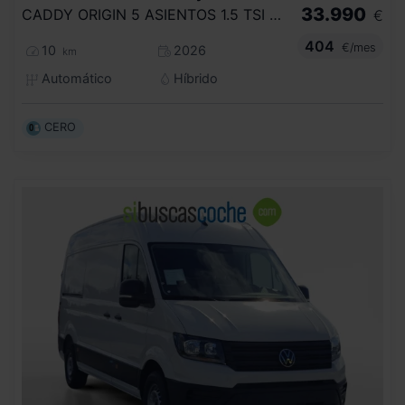
33.990
CADDY ORIGIN 5 ASIENTOS 1.5 TSI HYBRID 85 KW (116 CV) / 85 KW (116 CV) DSG 6 VEL.
€
404
€/mes
10
2026
km
Automático
Híbrido
CERO