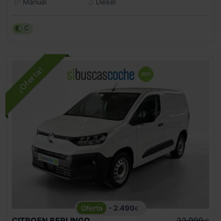
Manual
Diésel
C
- 2.490
€
CITROEN
BERLINGO
23.990