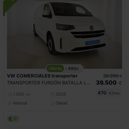
- 490
€
VW COMERCIALES
transporter
39.990
€
39.500
TRANSPORTER FURGÓN BATALLA LARGA 2.0 TDI 110 KW (150 CV) 6 VEL.
€
470
€/mes
1.500
2026
km
Manual
Diésel
C