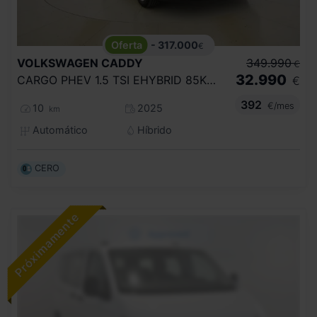
- 317.000
€
VOLKSWAGEN
CADDY
349.990
€
32.990
CARGO PHEV 1.5 TSI EHYBRID 85KW/110KW
€
392
€/mes
10
2025
km
Automático
Híbrido
CERO