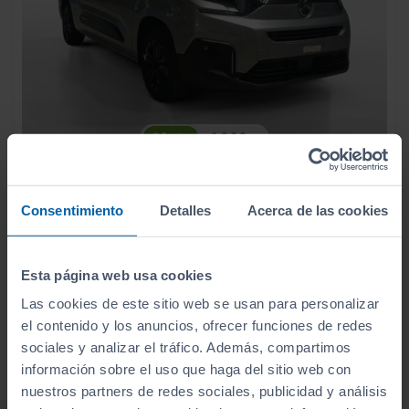
- 1.000
€
CITROEN COMERCIALES
BERLINGO MULTISPACE
27.990
€
26.990
Ë BERLINGO TALLA XL ELÉCTRICO 50 KWH PLUS
€
Consentimiento
Detalles
Acerca de las cookies
321
€/mes
5.000
2025
km
Manual
Eléctrico
Esta página web usa cookies
CERO
Las cookies de este sitio web se usan para personalizar
el contenido y los anuncios, ofrecer funciones de redes
sociales y analizar el tráfico. Además, compartimos
información sobre el uso que haga del sitio web con
nuestros partners de redes sociales, publicidad y análisis