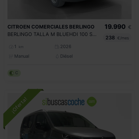
19.990
CITROEN COMERCIALES
BERLINGO
€
BERLINGO TALLA M BLUEHDI 100 S&S 6V YOU N1
238
€/mes
1
2026
km
Manual
Diésel
C