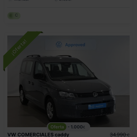
C
- 1.000
€
VW COMERCIALES
caddy
34.990
€