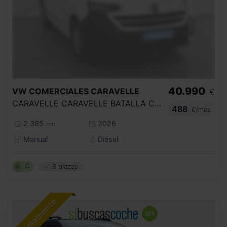
40.990
VW COMERCIALES
CARAVELLE
€
CARAVELLE CARAVELLE BATALLA CORTA 2.0 TDI 81 KW (110 CV) 6 VEL.
488
€/mes
2.385
2026
km
Manual
Diésel
C
8 plazas