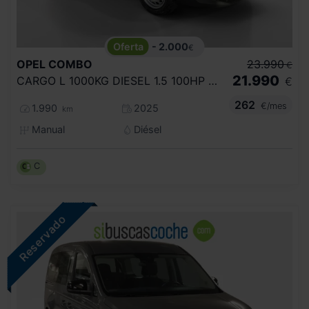
- 2.000
€
OPEL
COMBO
23.990
€
21.990
CARGO L 1000KG DIESEL 1.5 100HP S&S MT E
€
262
€/mes
1.990
2025
km
Manual
Diésel
C