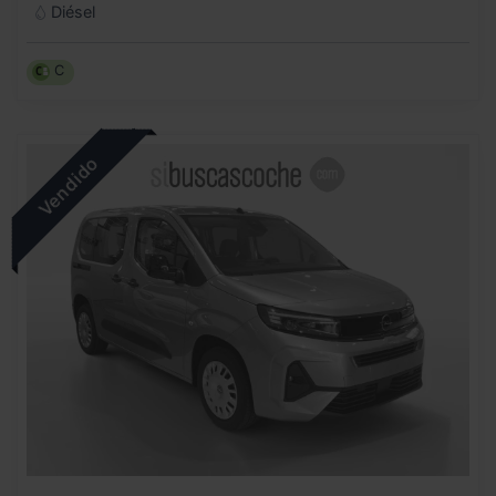
Diésel
C