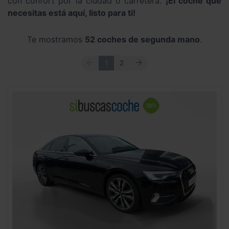
con confort por la ciudad o carretera.
¡El coche que
necesitas está aquí, listo para ti!
Te mostramos
52 coches de segunda mano
.
ANTERIOR
SIGUIENTE
1
2