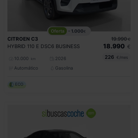
- 1.000
€
CITROEN
C3
19.990
€
18.990
HYBRID 110 E DSC6 BUSINESS
€
226
€/mes
10.000
2026
km
Automático
Gasolina
ECO