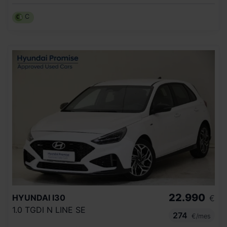
C
22.990
HYUNDAI
I30
€
1.0 TGDI N LINE SE
274
€/mes