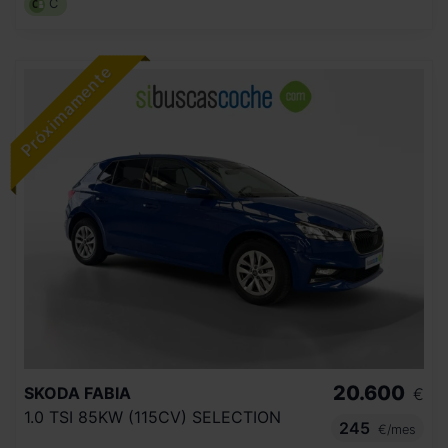
C
20.600
SKODA
FABIA
€
1.0 TSI 85KW (115CV) SELECTION
245
€/mes