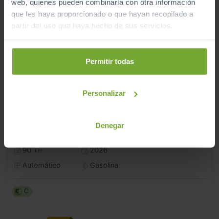
web, quienes pueden combinarla con otra información
que les haya proporcionado o que hayan recopilado a
partir del uso que haya hecho de sus servicios.
Permitir todas
Personalizar
46.990
AUDI
A5
€
Denegar
TFSI 110 KW (150 CV) ADVANCED
559
€/mes
90
2026
km
Automático
Gasolina
C