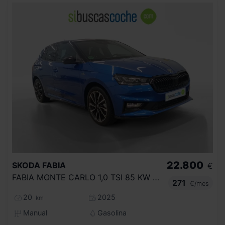
22.800
SKODA
FABIA
€
FABIA MONTE CARLO 1,0 TSI 85 KW (115 CV) MANUAL 6 VEL.
271
€/mes
20
2025
km
Manual
Gasolina