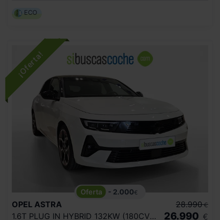
ECO
- 2.000
€
OPEL
ASTRA
28.990
€
26.990
1.6T PLUG IN HYBRID 132KW (180CV) GS AUT
€