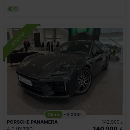
C
- 2.000
€
PORSCHE
PANAMERA
142.900
€
140.900
4 E HYBRID
€