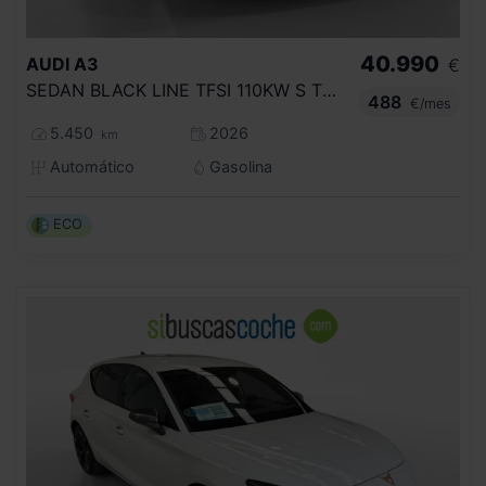
40.990
AUDI
A3
€
SEDAN BLACK LINE TFSI 110KW S TRONIC
488
€/mes
5.450
2026
km
Automático
Gasolina
ECO