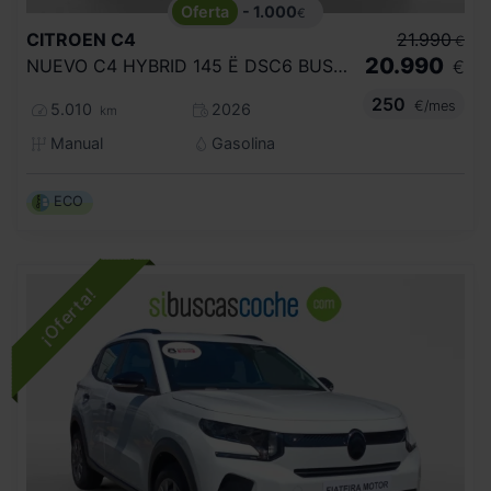
- 1.000
€
CITROEN
C4
21.990
€
20.990
NUEVO C4 HYBRID 145 Ë DSC6 BUSINESS EDITION
€
250
€/mes
5.010
2026
km
Manual
Gasolina
ECO