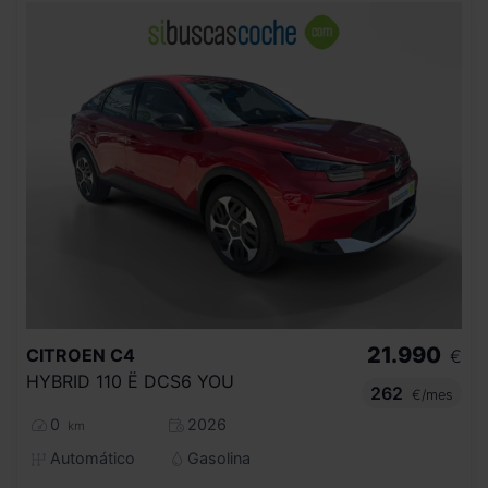
21.990
CITROEN
C4
€
HYBRID 110 Ë DCS6 YOU
262
€/mes
0
2026
km
Automático
Gasolina