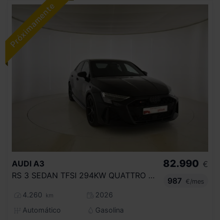
82.990
AUDI
A3
€
RS 3 SEDAN TFSI 294KW QUATTRO S TRONIC
987
€/mes
4.260
2026
km
Automático
Gasolina