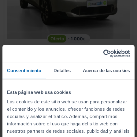
- 1.000
€
CITROEN
C4
21.990
€
20.990
HYBRID 145 Ë DCS6 BUSINESS EDITION
€
250
€/mes
5
2026
km
Consentimiento
Detalles
Acerca de las cookies
Automático
Gasolina
Esta página web usa cookies
ECO
Las cookies de este sitio web se usan para personalizar
el contenido y los anuncios, ofrecer funciones de redes
sociales y analizar el tráfico. Además, compartimos
información sobre el uso que haga del sitio web con
nuestros partners de redes sociales, publicidad y análisis