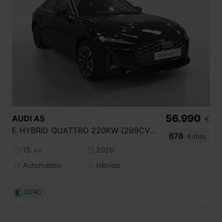
56.990
AUDI
A5
€
E HYBRID QUATTRO 220KW (299CV) ADVANCED
678
€/mes
15
2026
km
Automático
Híbrido
CERO