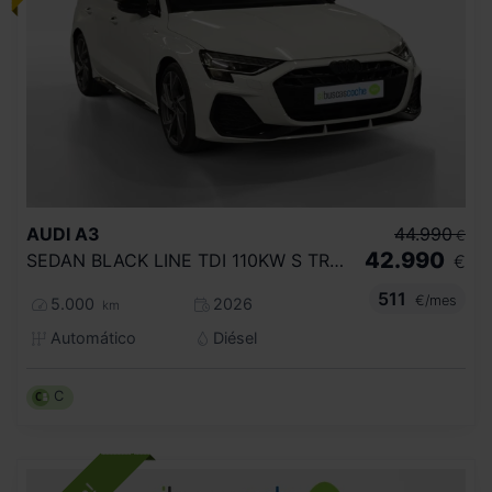
AUDI
A3
44.990
€
42.990
SEDAN BLACK LINE TDI 110KW S TRONIC
€
511
€/mes
5.000
2026
km
Automático
Diésel
C