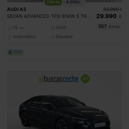
- 4.000
€
AUDI
A3
33.990
€
29.990
SEDAN ADVANCED TFSI 85KW S TRONIC
€
357
€/mes
15
2025
km
Automático
Gasolina
ECO