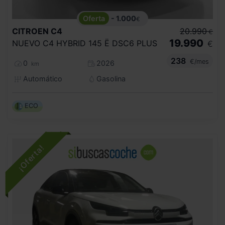
- 1.000
€
CITROEN
C4
20.990
€
19.990
NUEVO C4 HYBRID 145 Ë DSC6 PLUS
€
238
€/mes
0
2026
km
Automático
Gasolina
ECO