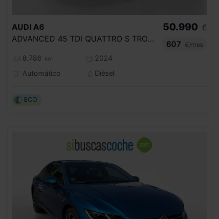
50.990
AUDI
A6
€
ADVANCED 45 TDI QUATTRO S TRONIC
607
€/mes
8.786
2024
km
Automático
Diésel
ECO