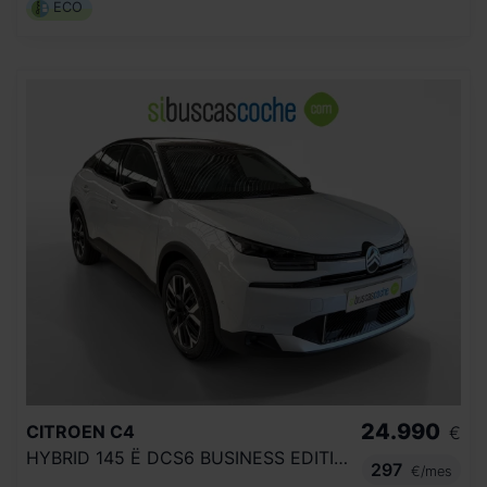
ECO
24.990
CITROEN
C4
€
HYBRID 145 Ë DCS6 BUSINESS EDITION
297
€/mes