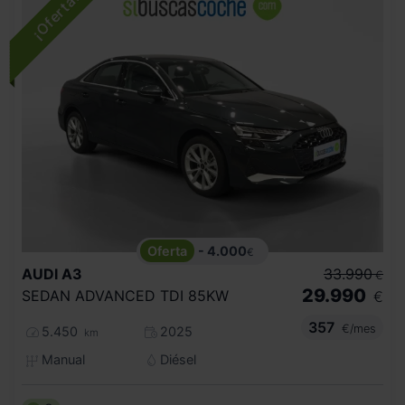
- 4.000
€
AUDI
A3
33.990
€
29.990
SEDAN ADVANCED TDI 85KW
€
357
€/mes
5.450
2025
km
Manual
Diésel