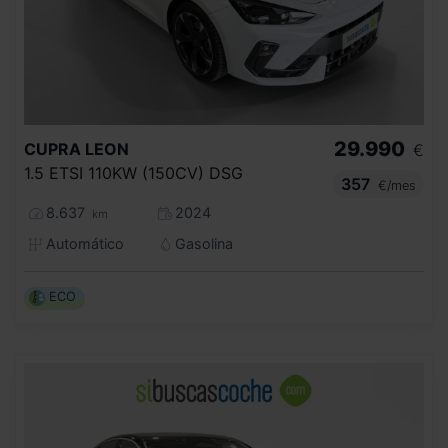
29.990
CUPRA
LEON
€
1.5 ETSI 110KW (150CV) DSG
357
€/mes
8.637
2024
km
Automático
Gasolina
ECO