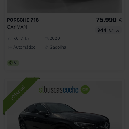
75.990
PORSCHE
718
€
CAYMAN
944
€/mes
7.617
2020
km
Automático
Gasolina
C