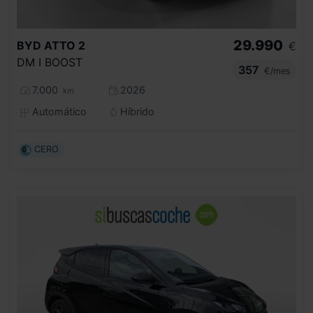
29.990
BYD
ATTO 2
€
DM I BOOST
357
€/mes
7.000
2026
km
Automático
Híbrido
CERO