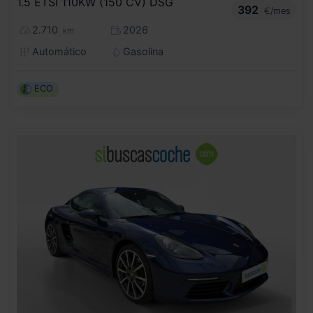
1.5 ETSI 110KW (150 CV) DSG
392
€/mes
2.710
2026
km
Automático
Gasolina
ECO