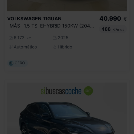
40.990
VOLKSWAGEN
TIGUAN
€
··MÁS·· 1.5 TSI EHYBRID 150KW (204CV) DSG
488
€/mes
6.172
2025
km
Automático
Híbrido
CERO