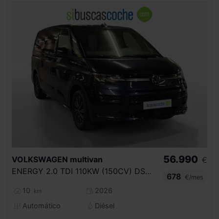
56.990
VOLKSWAGEN
multivan
€
ENERGY 2.0 TDI 110KW (150CV) DSG B.LARGA
678
€/mes
10
2026
km
Automático
Diésel