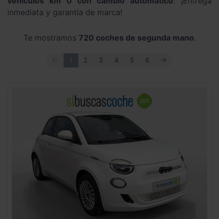
vehículos km 0 con cambio automático
. ¡Entrega
inmediata y garantía de marca!
Te mostramos
720 coches de segunda mano
.
ANTERIOR
SIGUIENTE
1
2
3
4
5
6