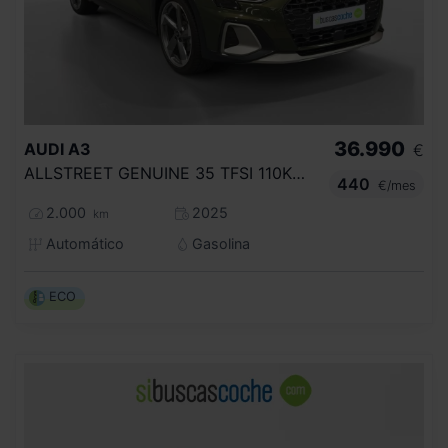
36.990
AUDI
A3
€
ALLSTREET GENUINE 35 TFSI 110KW S TRONIC
440
€/mes
2.000
2025
km
Automático
Gasolina
ECO