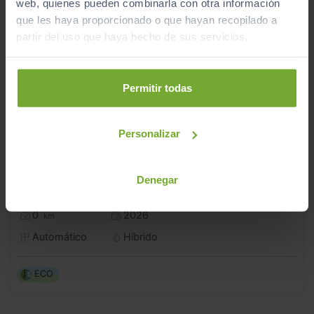
web, quienes pueden combinarla con otra información
que les haya proporcionado o que hayan recopilado a
partir del uso que haya hecho de sus servicios.
Permitir todas
Personalizar
28.990
HYUNDAI
KONA
€
Denegar
HEV 1.6GDI 138CV DT N LINE
345
€/mes
0
2026
km
Automático
Híbrido
ECO