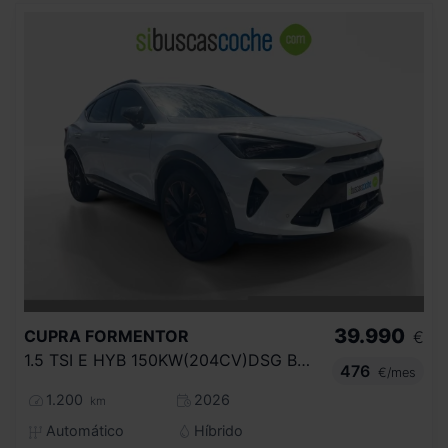
39.990
CUPRA
FORMENTOR
€
1.5 TSI E HYB 150KW(204CV)DSG BEY MY26.6
476
€/mes
1.200
2026
km
Automático
Híbrido