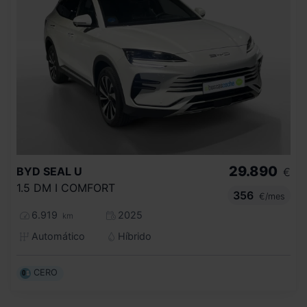
29.890
BYD
SEAL U
€
1.5 DM I COMFORT
356
€/mes
6.919
2025
km
Automático
Híbrido
CERO