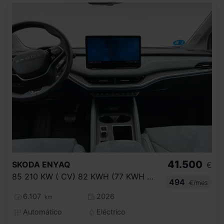
41.500
SKODA
ENYAQ
€
85 210 KW ( CV) 82 KWH (77 KWH NETA)
494
€/mes
6.107
2026
km
Automático
Eléctrico