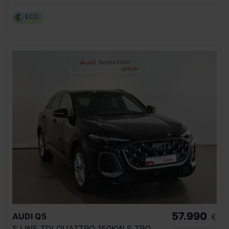
ECO
57.990
AUDI
Q5
€
S LINE TDI QUATTRO 150KW S TRONIC