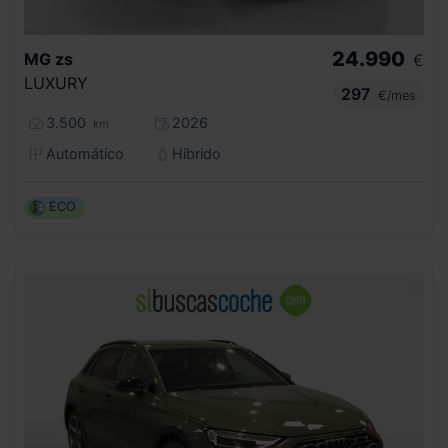
24.990
MG
zs
€
LUXURY
297
€/mes
3.500
2026
km
Automático
Híbrido
ECO