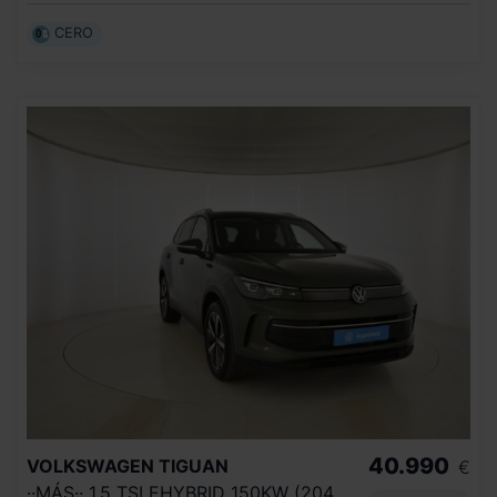
CERO
40.990
VOLKSWAGEN
TIGUAN
€
··MÁS·· 1.5 TSI EHYBRID 150KW (204CV) DSG