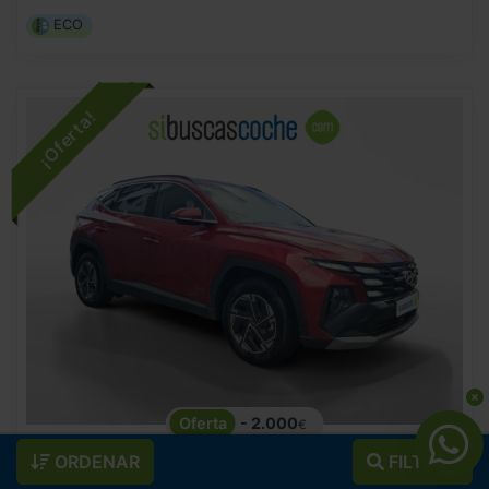
ECO
- 2.000
€
HYUNDAI
TUCSON
28.990
€
ORDENAR
FILTROS
26.990
1.6T 118KW (160CV) 48V DCT MAXX
€