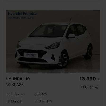
13.990
HYUNDAI
I10
€
1.0 KLASS
166
€/mes
7.156
2025
km
Manual
Gasolina