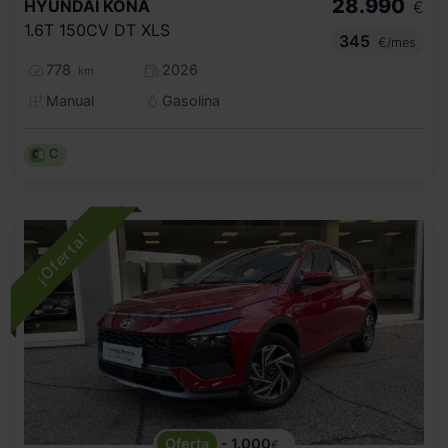
28.990
HYUNDAI
KONA
€
1.6T 150CV DT XLS
345
€/mes
778
2026
km
Manual
Gasolina
C
- 1.000
€