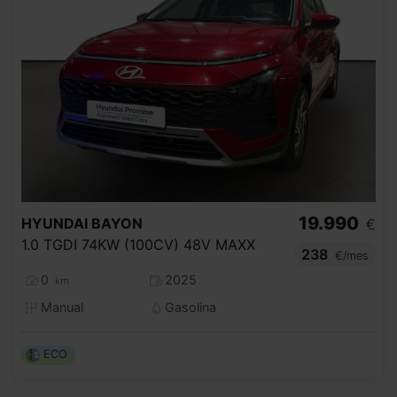
19.990
HYUNDAI
BAYON
€
1.0 TGDI 74KW (100CV) 48V MAXX
238
€/mes
0
2025
km
Manual
Gasolina
ECO