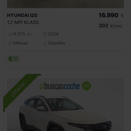
16.990
HYUNDAI
I20
€
1.2 MPI KLASS
202
€/mes
9.573
2024
km
Manual
Gasolina
C