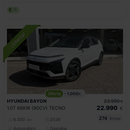
C
- 1.000
€
HYUNDAI
BAYON
23.990
€
22.990
1.0T 66KW (90CV) TECNO
€
274
€/mes
6.000
2026
km
Automático
Gasolina