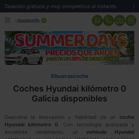
ratuita y muy competitiva al instante.
Tasación gratu
MENÚ
Sibuscascoche
Coches Hyundai kilómetro 0
Galicia disponibles
Descubre la innovación y fiabilidad de un
coche
Hyundai kilómetro 0
. Con tecnología avanzada y
excelente rendimiento, un
vehículo Hyundai