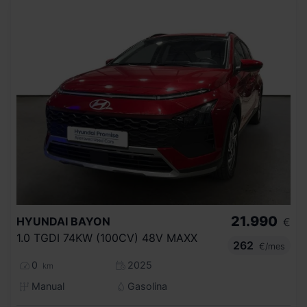
21.990
HYUNDAI
BAYON
€
1.0 TGDI 74KW (100CV) 48V MAXX
262
€/mes
0
2025
km
Manual
Gasolina