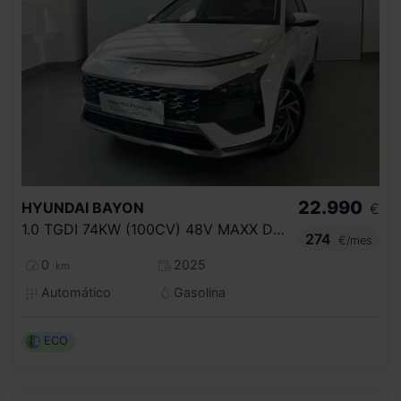
22.990
HYUNDAI
BAYON
€
1.0 TGDI 74KW (100CV) 48V MAXX DCT
274
€/mes
0
2025
km
Automático
Gasolina
ECO