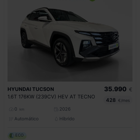
35.990
HYUNDAI
TUCSON
€
1.6T 176KW (239CV) HEV AT TECNO
428
€/mes
0
2026
km
Automático
Híbrido
ECO