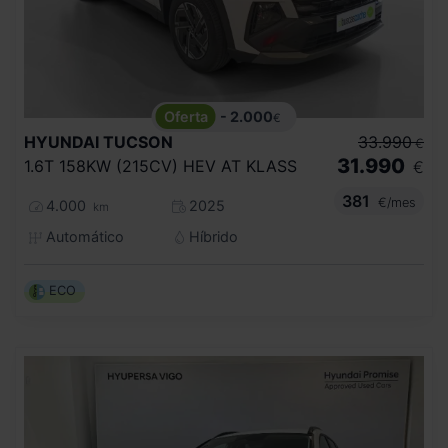
- 2.000
€
HYUNDAI
TUCSON
33.990
€
31.990
1.6T 158KW (215CV) HEV AT KLASS
€
381
€/mes
4.000
2025
km
Automático
Híbrido
ECO