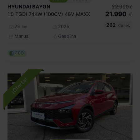
HYUNDAI
BAYON
22.990
€
21.990
1.0 TGDI 74KW (100CV) 48V MAXX
€
262
€/mes
25
2025
km
Manual
Gasolina
ECO