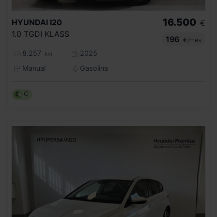
16.500
HYUNDAI
I20
€
1.0 TGDI KLASS
196
€/mes
8.257
2025
km
Manual
Gasolina
C