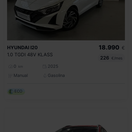
18.990
HYUNDAI
I20
€
1.0 TGDI 48V KLASS
226
€/mes
0
2025
km
Manual
Gasolina
ECO