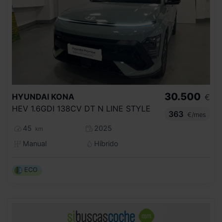
30.500
HYUNDAI
KONA
€
HEV 1.6GDI 138CV DT N LINE STYLE
363
€/mes
45
2025
km
Manual
Híbrido
ECO