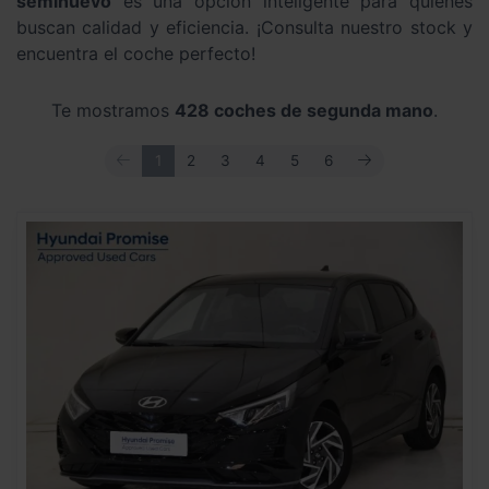
seminuevo
es una opción inteligente para quienes
buscan calidad y eficiencia. ¡Consulta nuestro stock y
encuentra el coche perfecto!
Te mostramos
428 coches de segunda mano
.
ANTERIOR
SIGUIENTE
1
2
3
4
5
6