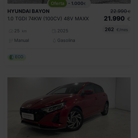
- 1.000
€
HYUNDAI
BAYON
22.990
€
21.990
1.0 TGDI 74KW (100CV) 48V MAXX
€
262
€/mes
25
2025
km
Manual
Gasolina
ECO