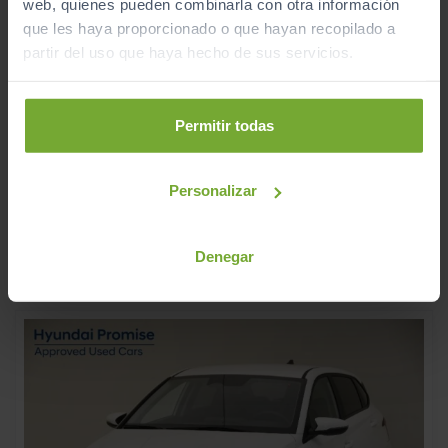
web, quienes pueden combinarla con otra información
que les haya proporcionado o que hayan recopilado a
partir del uso que haya hecho de sus servicios.
18.990
HYUNDAI
I20
€
Permitir todas
1.0 TGDI 48V KLASS
226
€/mes
15
2025
km
Personalizar
Manual
Gasolina
ECO
Denegar