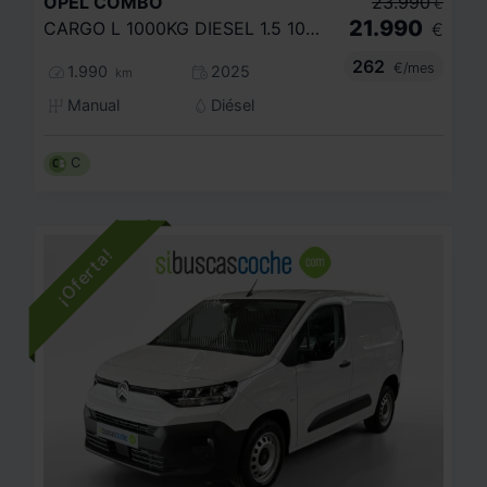
OPEL
COMBO
23.990
€
21.990
CARGO L 1000KG DIESEL 1.5 100HP S&S MT E
€
262
€/mes
1.990
2025
km
Manual
Diésel
C