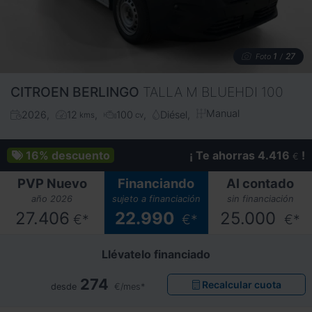
1
27
Foto
/
CITROEN
BERLINGO
TALLA M BLUEHDI 100
Manual
2026
12
100
Diésel
kms
cv
16%
descuento
¡ Te ahorras 4.416
!
€
PVP Nuevo
Financiando
Al contado
año 2026
sujeto a financiación
sin financiación
27.406
22.990
25.000
€*
€*
€*
Llévatelo financiado
274
Recalcular cuota
desde
€/mes*