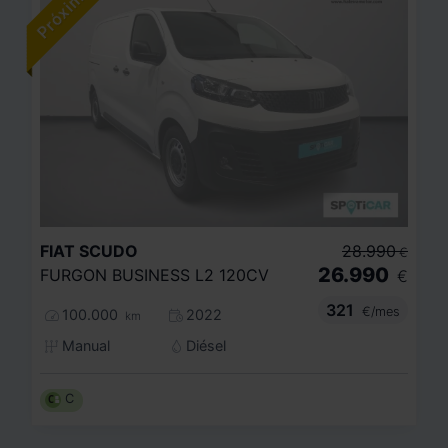
FIAT
SCUDO
28.990
€
26.990
FURGON BUSINESS L2 120CV
€
321
€/mes
100.000
2022
km
Manual
Diésel
C