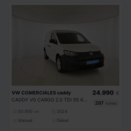
24.990
VW COMERCIALES
caddy
€
CADDY V0 CARGO 2.0 TDI 55 KW (75 CV) 6 VEL. 2.220
297
€/mes
50.000
2024
km
Manual
Diésel