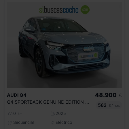
48.900
AUDI
Q4
€
Q4 SPORTBACK GENUINE EDITION 45 E TRON 210,00 KW 77,0 KWH
582
€/mes
0
2025
km
Secuencial
Eléctrico