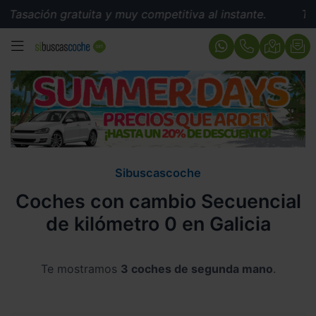
Tasación gratuita y muy competitiva al instante.
Tasac
MENÚ
Sibuscascoche
Coches con cambio Secuencial
de kilómetro 0 en Galicia
Te mostramos
3 coches de segunda mano
.