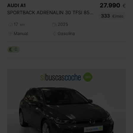
27.990
AUDI
A1
€
SPORTBACK ADRENALIN 30 TFSI 85KW (116CV)
333
€/mes
17
2025
km
Manual
Gasolina
C