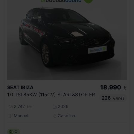
18.990
SEAT
IBIZA
€
1.0 TSI 85KW (115CV) START&STOP FR
226
€/mes
2.747
2026
km
Manual
Gasolina
C