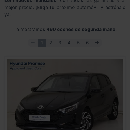
seminuevos manuales
, con todas las garantías y al
mejor precio. ¡Elige tu próximo automóvil y estrénalo
ya!
Te mostramos
460 coches de segunda mano
.
ANTERIOR
SIGUIENTE
1
2
3
4
5
6