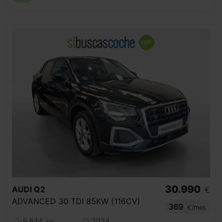
30.990
AUDI
Q2
€
ADVANCED 30 TDI 85KW (116CV)
369
€/mes
9.844
2024
km