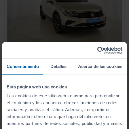
33.990
VOLKSWAGEN
TIGUAN
€
LIFE 1.5 TSI 110KW (150CV)
Consentimiento
Detalles
Acerca de las cookies
404
€/mes
8.196
2024
km
Manual
Gasolina
Esta página web usa cookies
Las cookies de este sitio web se usan para personalizar
C
el contenido y los anuncios, ofrecer funciones de redes
sociales y analizar el tráfico. Además, compartimos
información sobre el uso que haga del sitio web con
nuestros partners de redes sociales, publicidad y análisis