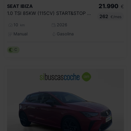
21.990
SEAT
IBIZA
€
1.0 TSI 85KW (115CV) START&STOP FR+
262
€/mes
10
2026
km
Manual
Gasolina
C