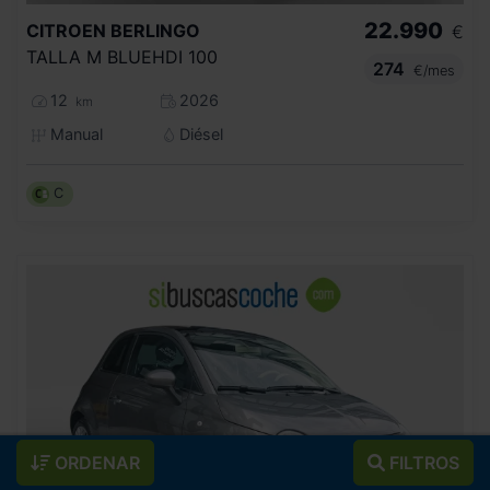
22.990
CITROEN
BERLINGO
€
TALLA M BLUEHDI 100
274
€/mes
12
2026
km
Manual
Diésel
C
ORDENAR
FILTROS