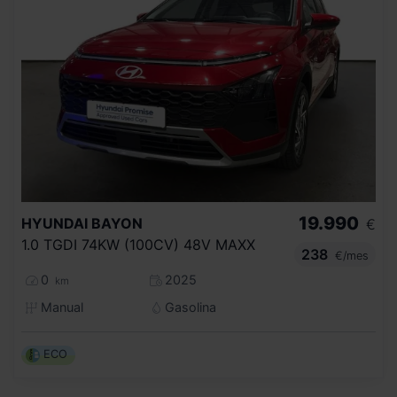
19.990
HYUNDAI
BAYON
€
1.0 TGDI 74KW (100CV) 48V MAXX
238
€/mes
0
2025
km
Manual
Gasolina
ECO