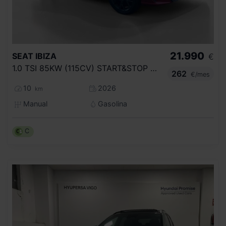
21.990
SEAT
IBIZA
€
1.0 TSI 85KW (115CV) START&STOP FR+
262
€/mes
10
2026
km
Manual
Gasolina
C