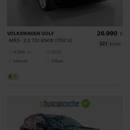
26.990
VOLKSWAGEN
GOLF
€
··MÁS·· 2.0 TDI 85KW (115CV)
321
€/mes
9.594
2025
km
Manual
Diésel
C