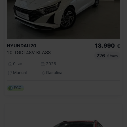
18.990
HYUNDAI
I20
€
1.0 TGDI 48V KLASS
226
€/mes
0
2025
km
Manual
Gasolina
ECO