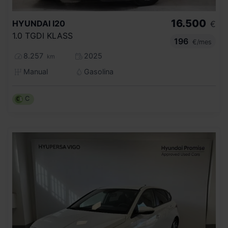
16.500
HYUNDAI
I20
€
1.0 TGDI KLASS
196
€/mes
8.257
2025
km
Manual
Gasolina
C