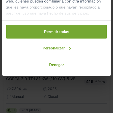
web, quienes pueden combinarla con otra información
que les haya proporcionado o que hayan recopilado a
partir del uso que haya hecho de sus servicios.
Permitir todas
Personalizar
Denegar
34.990
VOLKSWAGEN
CARAVELLE
€
CORTA 2.0 TDI 81 KW (110 CV) 6 VE
416
€/mes
7.394
2025
km
Manual
Diésel
C
9 plazas