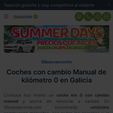
gratuita y muy competitiva al instante.
Tasación gratu
MENÚ
Sibuscascoche
Coches con cambio Manual de
kilómetro 0 en Galicia
Conduce hoy mismo un
coche km 0 con cambio
manual
y ahorra sin renunciar a calidad. En
Sibuscascoche.com encontrarás
vehículos