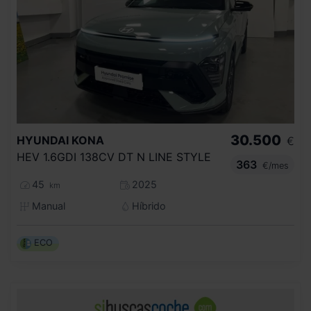
30.500
HYUNDAI
KONA
€
HEV 1.6GDI 138CV DT N LINE STYLE
363
€/mes
45
2025
km
Manual
Híbrido
ECO