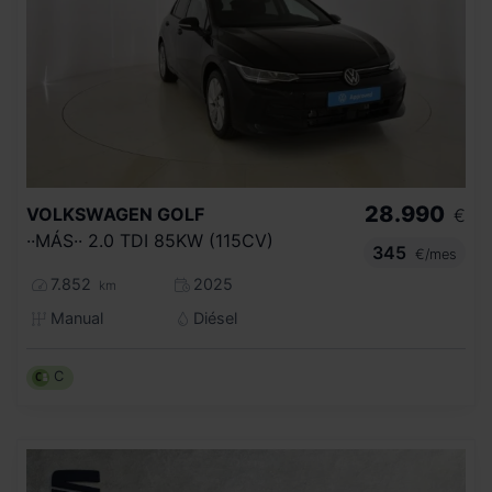
28.990
VOLKSWAGEN
GOLF
€
··MÁS·· 2.0 TDI 85KW (115CV)
345
€/mes
7.852
2025
km
Manual
Diésel
C