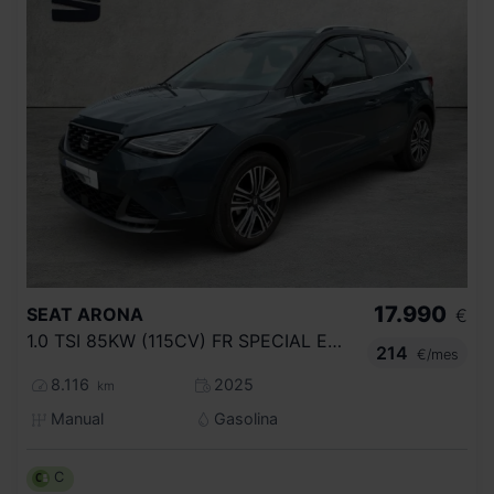
17.990
SEAT
ARONA
€
1.0 TSI 85KW (115CV) FR SPECIAL EDITION
214
€/mes
8.116
2025
km
Manual
Gasolina
C