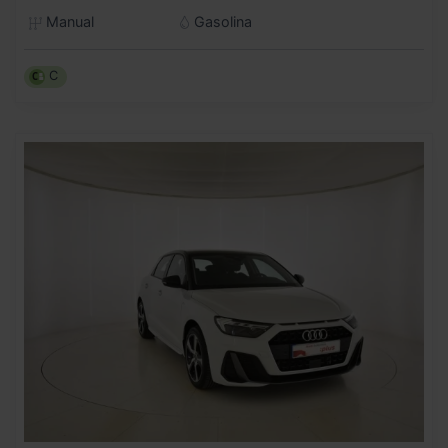
Manual
Gasolina
C