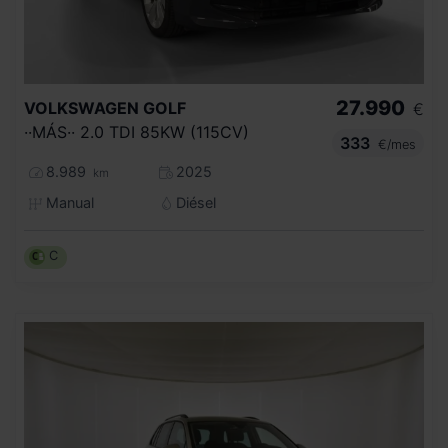
27.990
VOLKSWAGEN
GOLF
€
··MÁS·· 2.0 TDI 85KW (115CV)
333
€/mes
8.989
2025
km
Manual
Diésel
C