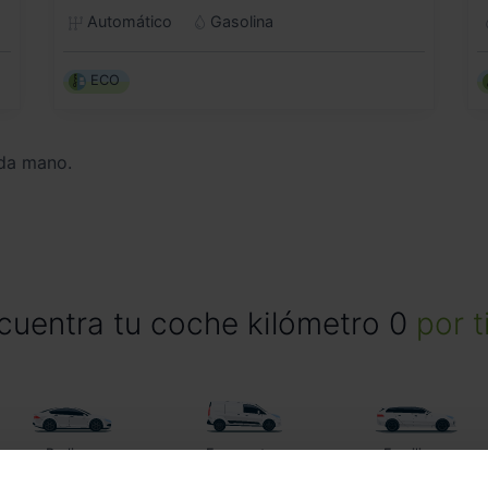
Automático
Gasolina
ECO
da mano.
cuentra tu coche kilómetro 0
por t
Berlinas
Furgonetas
Familiares