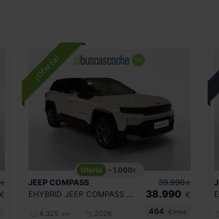
.
- 1.000
€
JEEP
COMPASS
39.990
J
€
€
38.990
EHYBRID JEEP COMPASS MHEV FIRST EDITION
€
€
464
s
€/mes
4.325
2026
km