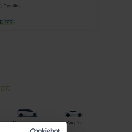
Gasolina
ECO
ipo
Monovolumenes
Coupés