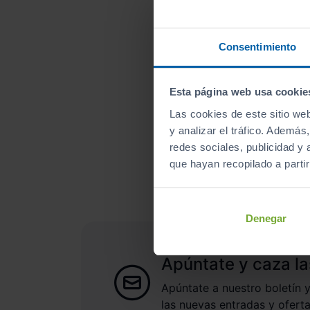
Consentimiento
Esta página web usa cookie
Las cookies de este sitio we
y analizar el tráfico. Ademá
¿A qué esperas para un
redes sociales, publicidad y
que hayan recopilado a parti
Denegar
Apúntate y caza la
Apúntate a nuestro boletín y
las nuevas entradas y oferta