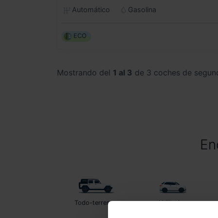
Automático
Gasolina
ECO
Mostrando del
1 al 3
de 3 coches de segun
En
Todo-terrenos
Utilitarios