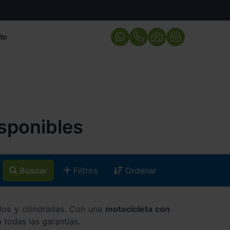
to
isponibles
Buscar
Filtros
Ordenar
los y cilindradas. Con una
motocicleta con
n todas las garantías.