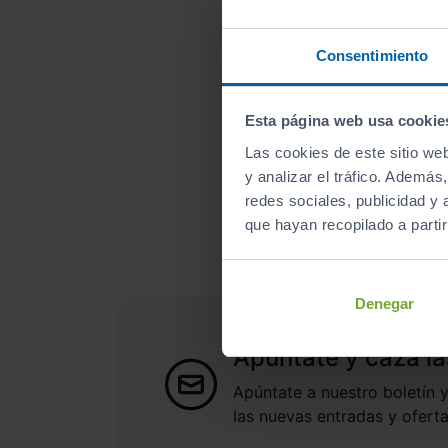
Consentimiento
Esta página web usa cookie
Las cookies de este sitio we
¿A qué esperas para un
y analizar el tráfico. Ademá
redes sociales, publicidad y
que hayan recopilado a parti
Denegar
Apúntate y caza la
Apúntate a nuestro boletín y
las nuevas entradas y oferta