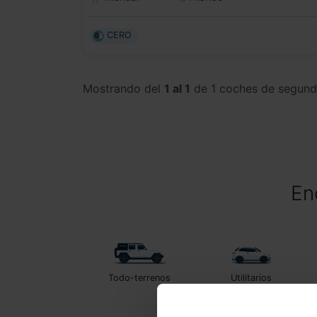
CERO
Mostrando del
1 al 1
de 1 coches de segun
En
Todo-terrenos
Utilitarios