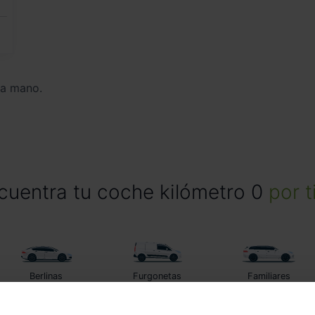
da mano.
cuentra tu coche kilómetro 0
por t
Berlinas
Furgonetas
Familiares