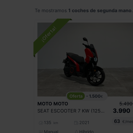
Te mostramos
1 coches de segunda mano
.
- 1.500
€
MOTO
MOTO
5.490
3.990
SEAT ESCOOTER 7 KW (125CC CV)
63
€/me
135
2021
km
Manual
Híbrido