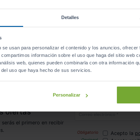
Descapotables
Eléctrico
automático
Detalles
s
b se usan para personalizar el contenido y los anuncios, ofrecer
irte al club de Sibuscascoche?
¡Ya somos más de 6.000 co
s, compartimos información sobre el uso que haga del sitio web 
 análisis web, quienes pueden combinarla con otra información q
r del uso que haya hecho de sus servicios.
Inicio
Coches Kilómetro 0
Moto
Personalizar
Correo electrónico
s ofertas
 serás el primero en recibir
s.
Acepto la
po