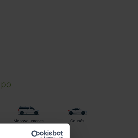
ipo
Monovolumenes
Coupés