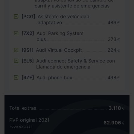
carril y asistente de emergencias
[PCG]
Asistente de velocidad
adaptativo
486
€
[7X2]
Audi Parking System
plus
373
€
[9S1]
Audi Virtual Cockpit
224
€
[EL5]
Audi connect Safety & Service con
Llamada de emergencia
[9ZE]
Audi phone box
498
€
Total extras
3.118
€
PVP original 2021
62.906
€
(con extras)