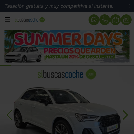
ación gratuita y muy competitiva al instante.
Tasació
MENÚ