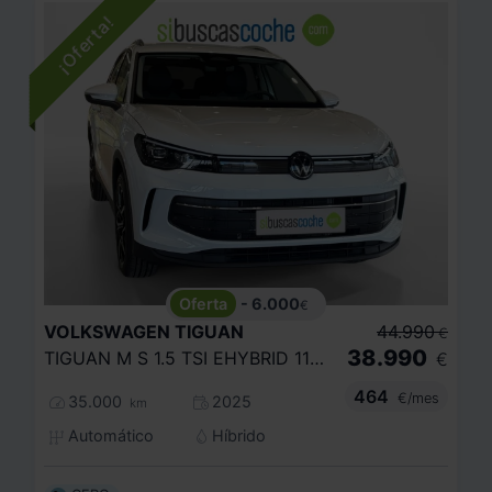
- 6.000
€
VOLKSWAGEN
TIGUAN
44.990
€
38.990
TIGUAN M S 1.5 TSI EHYBRID 110 KW (150 CV) / 85 KW (115 CV) AUTOM TICO DSG 6 VEL.
€
464
€/mes
35.000
2025
km
Automático
Híbrido