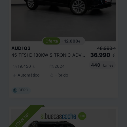
- 12.000
€
AUDI
Q3
48.990
€
36.990
45 TFSI E 180KW S TRONIC ADVANCED
€
440
€/mes
19.450
2024
km
Automático
Híbrido
CERO