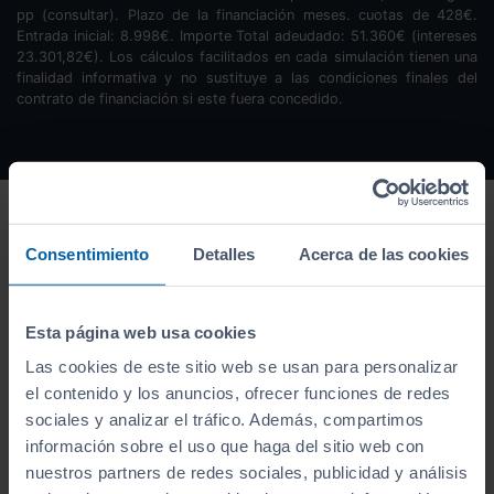
pp (consultar). Plazo de la financiación
meses.
cuotas de
428
€.
Entrada inicial:
8.998
€. Importe Total adeudado:
51.360
€ (intereses
23.301,82
€). Los cálculos facilitados en cada simulación tienen una
finalidad informativa y no sustituye a las condiciones finales del
contrato de financiación si este fuera concedido.
Consentimiento
Detalles
Acerca de las cookies
Esta página web usa cookies
Las cookies de este sitio web se usan para personalizar
el contenido y los anuncios, ofrecer funciones de redes
sociales y analizar el tráfico. Además, compartimos
información sobre el uso que haga del sitio web con
nuestros partners de redes sociales, publicidad y análisis