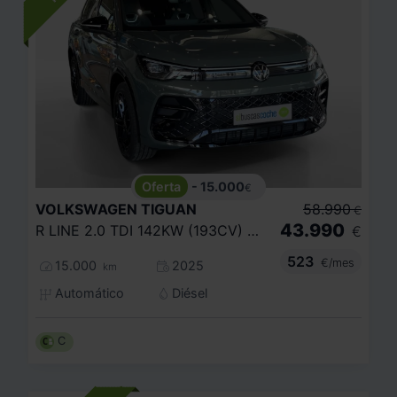
- 15.000
€
VOLKSWAGEN
TIGUAN
58.990
€
43.990
R LINE 2.0 TDI 142KW (193CV) DSG 4MOTION
€
523
€/mes
15.000
2025
km
Automático
Diésel
C