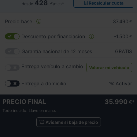
428
Recalcular cuota
desde
€/mes*
Precio base
37.490
€
Descuento por financiación
-1.500
€
Garantía nacional de 12 meses
GRATIS
Entrega vehículo a cambio
Valorar mi vehículo
Entrega a domicilio
Activar
PRECIO FINAL
35.990
€
Todo incuido. Llave en mano.
Avísame si baja de precio