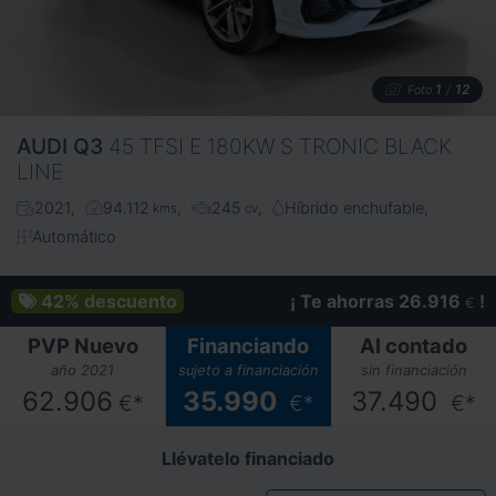
1
12
Foto
/
AUDI
Q3
45 TFSI E 180KW S TRONIC BLACK
LINE
2021
94.112
245
Híbrido enchufable
kms
cv
Automático
42%
descuento
¡ Te ahorras 26.916
!
€
PVP Nuevo
Financiando
Al contado
año 2021
sujeto a financiación
sin financiación
62.906
35.990
37.490
€*
€*
€*
Llévatelo financiado