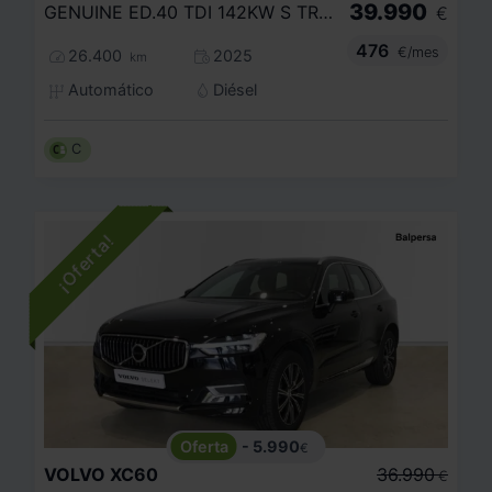
39.990
GENUINE ED.40 TDI 142KW S TRONIC QUATTRO
€
476
€/mes
26.400
2025
km
Automático
Diésel
C
- 5.990
€
VOLVO
XC60
36.990
€