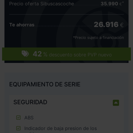
Precio oferta Sibuscascoche
35.990
€
26.916
€
Te ahorras
*Precio sujeto a financiación
42
%
descuento sobre PVP nuevo
EQUIPAMIENTO DE SERIE
SEGURIDAD
ABS
Indicador de baja presion de los