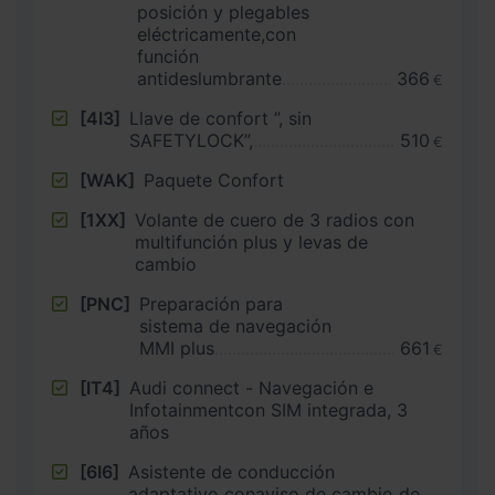
posición y plegables
eléctricamente,con
función
antideslumbrante
366
€
[4I3]
Llave de confort ”, sin
SAFETYLOCK”,
510
€
[WAK]
Paquete Confort
[1XX]
Volante de cuero de 3 radios con
multifunción plus y levas de
cambio
[PNC]
Preparación para
sistema de navegación
MMI plus
661
€
[IT4]
Audi connect - Navegación e
Infotainmentcon SIM integrada, 3
años
[6I6]
Asistente de conducción
adaptativo conaviso de cambio de