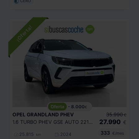
CERO
- 8.000
€
OPEL
GRANDLAND PHEV
35.990
€
27.990
1.6 TURBO PHEV GSE AUTO 221KW/300CV
€
333
€/mes
25.815
2024
km