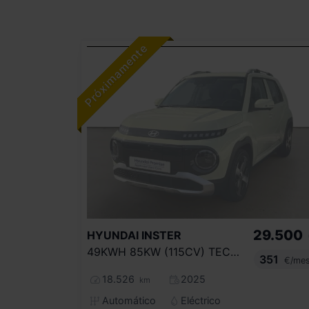
29.500
HYUNDAI
INSTER
49KWH 85KW (115CV) TECNO
351
€/me
18.526
2025
km
Automático
Eléctrico