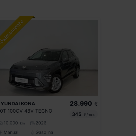
28.990
HYUNDAI
KONA
€
.0T 100CV 48V TECNO
345
€/mes
10.000
2026
km
Manual
Gasolina