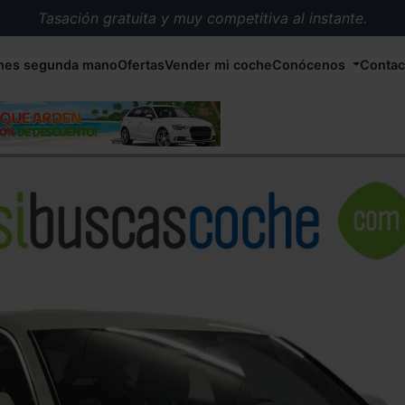
Tasación gratuita y muy competitiva al instante.
Entrega en 72 horas en cualquier punto de España.
hes segunda mano
Ofertas
Vender mi coche
Conócenos
Contac
Más de 1.000 coches en stock.
Más de 5.000 conductores satisfechos.
Buscamos el coche que tu quieras.
Nos ocupamos de todos los trámites.
Recogemos tu coche en cualquier parte de España.
Compramos tu coche. Pago inmediato.
Tasación gratuita y muy competitiva al instante.