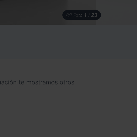
1
23
Foto
/
nuación te mostramos otros