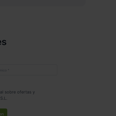
es
.
al sobre ofertas y
S.L.
en