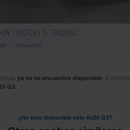
0KW (150CV) S TRONIC
Secuencial
sel
hículo
ya no se encuentra disponible
. A conti
UDI Q3
.
¿No esta disponible este AUDI Q3?