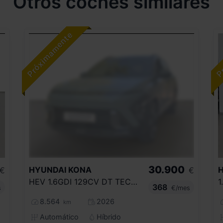
Otros coches similares
30.900
HYUNDAI
KONA
€
€
HEV 1.6GDI 129CV DT TECNO
1
368
s
€/mes
8.564
2026
km
Automático
Híbrido