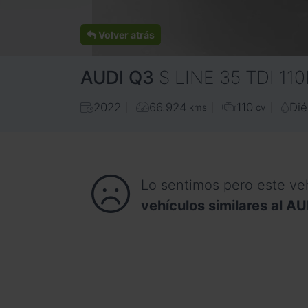
Volver atrás
AUDI
Q3
S LINE 35 TDI 11
2022
66.924
110
Dié
kms
cv
Lo sentimos pero este ve
vehículos similares al A