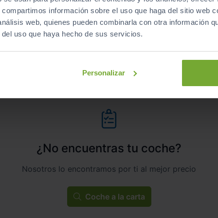
s, compartimos información sobre el uso que haga del sitio web 
Manual
Diésel
 análisis web, quienes pueden combinarla con otra información q
r del uso que haya hecho de sus servicios.
C
Personalizar
¿No encuentras tu coche?
Nosotros lo encontramos por ti al mejor precio
Coche a la carta