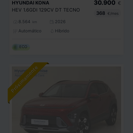
30.900
HYUNDAI
KONA
€
HEV 1.6GDI 129CV DT TECNO
368
€/mes
8.564
2026
km
Automático
Híbrido
ECO