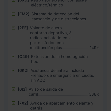
[6XD]
Retrovisor exterior con ajuste
eléctrico/térmico
[EM2]
Sistema de detección del
cansancio y de distracciones
[2PF]
Volante de cuero
contorno deportivo, 3
radios, achatado en la
parte inferior, con
multifunción plus
149
€
[C49]
Extensión de la homologación
tipo
[6K2]
Asistencia delantera incluida
Frenado de emergencia en ciudad
sin ACC
[6I3]
Aviso de salida de
carril
388
€
[7X2]
Ayuda de aparcamiento delante y
detrás