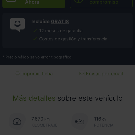
Ahora
compromiso
Incluído
GRATIS
12 meses de garantía
Costes de gestión y transferencia
* Precio válido salvo error tipográfico.
Imprimir ficha
Enviar por email
Más detalles
sobre este vehículo
7.670
116
km
cv
KILOMETRAJE
POTENCIA