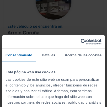
Este vehículo se encuentra en:
Arrojo Coruña
Ver localización y horarios
Consentimiento
Detalles
Acerca de las cookies
Ver vehículos del concesionario
Esta página web usa cookies
¿Estás lejos o no puedes desplazarte?
Las cookies de este sitio web se usan para personalizar
Pruébalo en cualquiera de nuestras
el contenido y los anuncios, ofrecer funciones de redes
instalaciones (
Ver instalaciones
)
sociales y analizar el tráfico. Además, compartimos
información sobre el uso que haga del sitio web con
Te lo entregamos en tu casa, en cualquier
nuestros partners de redes sociales, publicidad y análisis
punto de la península. Consulta a nuestros