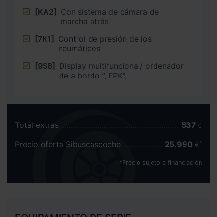
[KA2]
Con sistema de cámara de
marcha atrás
[7K1]
Control de presión de los
neumáticos
[9S8]
Display multifuncional/ ordenador
de a bordo ”, FPK”,
Total extras
537
€
Precio oferta Sibuscascoche
25.990
€
*Precio sujeto a financiación