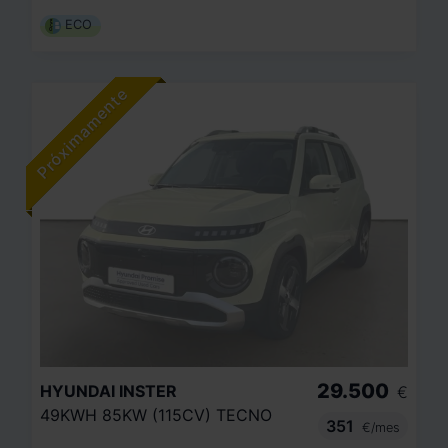
ECO
29.500
HYUNDAI
INSTER
€
49KWH 85KW (115CV) TECNO
351
€/mes