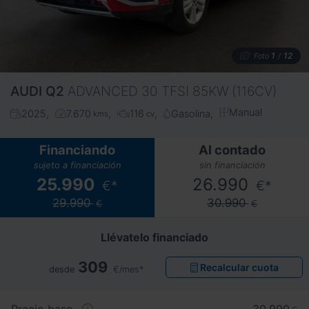
1
12
Foto
/
AUDI
Q2
ADVANCED 30 TFSI 85KW (116CV)
Manual
2025
7.670
116
Gasolina
kms
cv
Financiando
Al contado
sujeto a financiación
sin financiación
25.990
26.990
€*
€*
29.990
30.990
€
€
Llévatelo financiado
309
Recalcular cuota
desde
€/mes*