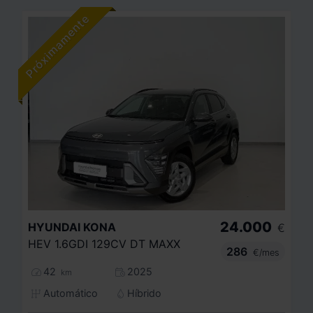
24.000
HYUNDAI
KONA
€
HEV 1.6GDI 129CV DT MAXX
286
€/mes
42
2025
km
Automático
Híbrido