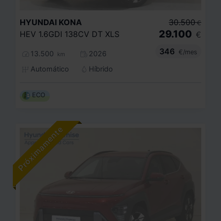
HYUNDAI
KONA
30.500
€
29.100
HEV 1.6GDI 138CV DT XLS
€
346
€/mes
13.500
2026
km
Automático
Híbrido
ECO