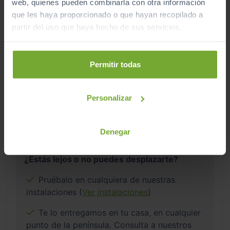
web, quienes pueden combinarla con otra información
que les haya proporcionado o que hayan recopilado a
partir del uso que haya hecho de sus servicios.
Este vehículo se encuentra en:
Permitir todas
Sibuscascoche Coruña
Ver localización y horarios
Personalizar
Ver vehículos del concesionario
Denegar
¿Estás lejos o no puedes desplazarte?
Pruébalo en cualquiera de nuestras
instalaciones (
Ver instalaciones
)
Te lo entregamos en tu casa, en cualquier
punto de la península. Consulta a nuestros