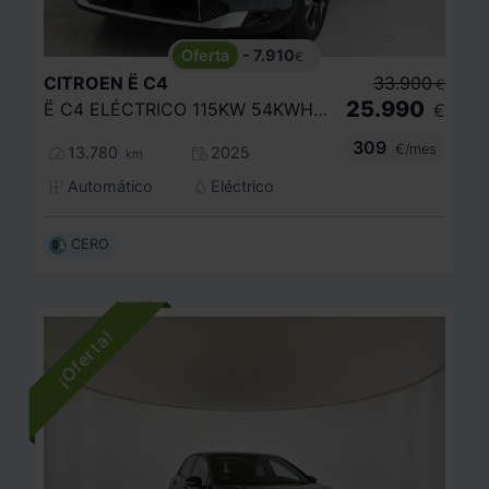
- 7.910
€
CITROEN
Ë C4
33.900
€
25.990
Ë C4 ELÉCTRICO 115KW 54KWH MAX
€
309
€/mes
13.780
2025
km
Automático
Eléctrico
CERO