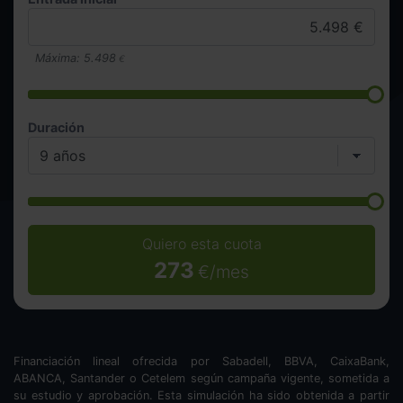
Máxima:
5.498
€
Duración
Quiero esta cuota
273
€/mes
Financiación lineal ofrecida por Sabadell, BBVA, CaixaBank,
ABANCA, Santander o Cetelem según campaña vigente, sometida a
su estudio y aprobación. Esta simulación ha sido obtenida a partir