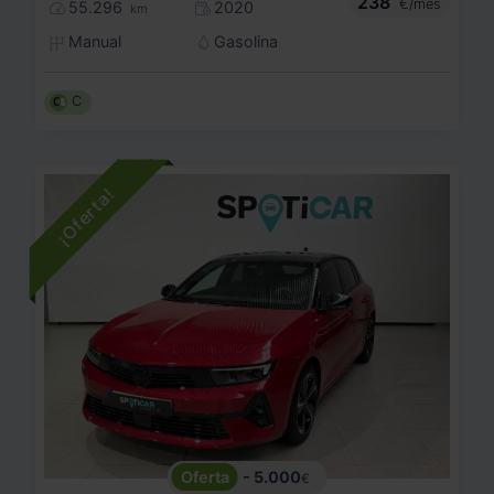
238
€/mes
55.296
2020
km
Manual
Gasolina
C
- 5.000
€