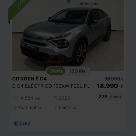
- 17.910
€
CITROEN
Ë C4
36.900
€
18.990
Ë C4 ELÉCTRICO 100KW FEEL PACK
€
226
€/mes
14.564
2023
km
Automático
Eléctrico
CERO