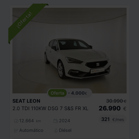
- 4.000
€
SEAT
LEON
30.990
€
26.990
2.0 TDI 110KW DSG 7 S&S FR XL
€
321
€/mes
12.664
2024
km
Automático
Diésel