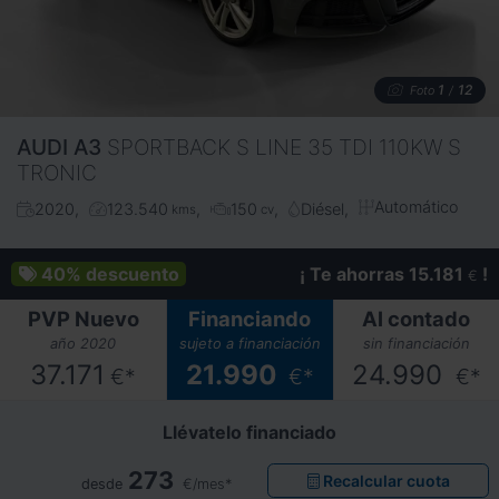
1
12
Foto
/
AUDI
A3
SPORTBACK S LINE 35 TDI 110KW S
TRONIC
Automático
2020
123.540
150
Diésel
kms
cv
40%
descuento
¡ Te ahorras 15.181
!
€
PVP Nuevo
Financiando
Al contado
año 2020
sujeto a financiación
sin financiación
37.171
21.990
24.990
€*
€*
€*
Llévatelo financiado
273
Recalcular cuota
desde
€/mes*