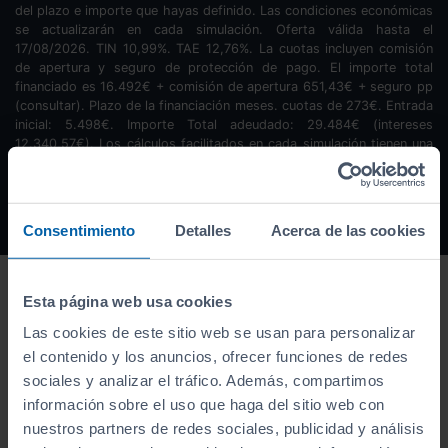
del plazo e importe que hayas definido. Las condiciones económicas
se actualizarán en cada simulación. Oferta válida hasta el
17/08/2026. TIN
10,99
%. TAE
12,76
%. La cuotas incluyen comisión
de apertura y seguro de protección de pago. El importe total
financiado es
16.492
€ + comisión de apertura
651,43
€ + seguro pp
(consultar). Plazo de la financiación
meses.
cuotas de
273
€. Entrada
inicial:
5.498
€. Importe Total adeudado:
29.484
€ (intereses
12.340,57
€). Los cálculos facilitados en cada simulación tienen una
finalidad informativa y no sustituye a las condiciones finales del
contrato de financiación si este fuera concedido.
Consentimiento
Detalles
Acerca de las cookies
Esta página web usa cookies
Las cookies de este sitio web se usan para personalizar
el contenido y los anuncios, ofrecer funciones de redes
sociales y analizar el tráfico. Además, compartimos
información sobre el uso que haga del sitio web con
nuestros partners de redes sociales, publicidad y análisis