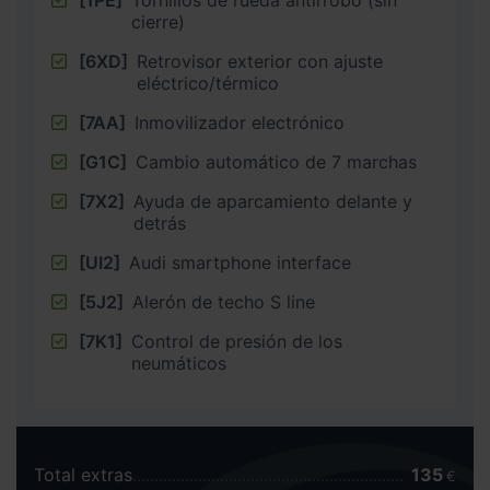
[1PE]
Tornillos de rueda antirrobo (sin
cierre)
[6XD]
Retrovisor exterior con ajuste
eléctrico/térmico
[7AA]
Inmovilizador electrónico
[G1C]
Cambio automático de 7 marchas
[7X2]
Ayuda de aparcamiento delante y
detrás
[UI2]
Audi smartphone interface
[5J2]
Alerón de techo S line
[7K1]
Control de presión de los
neumáticos
Total extras
135
€