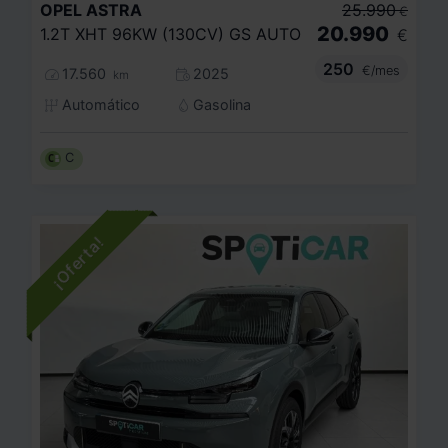
OPEL
ASTRA
25.990
€
20.990
1.2T XHT 96KW (130CV) GS AUTO
€
250
€/mes
17.560
2025
km
Automático
Gasolina
C