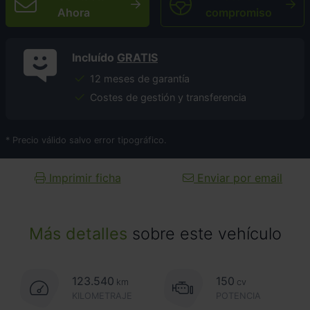
Ahora
compromiso
Incluído
GRATIS
12 meses de garantía
Costes de gestión y transferencia
* Precio válido salvo error tipográfico.
Imprimir ficha
Enviar por email
Más detalles
sobre este vehículo
123.540
150
km
cv
KILOMETRAJE
POTENCIA