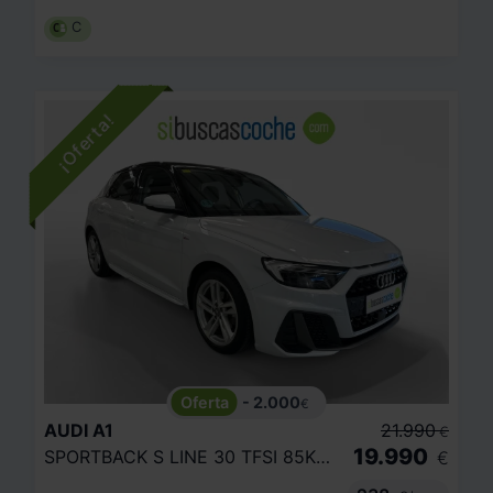
C
- 2.000
€
AUDI
A1
21.990
€
19.990
SPORTBACK S LINE 30 TFSI 85KW (116CV)
€