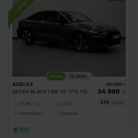
- 12.000
€
AUDI
A3
46.990
€
34.990
SEDAN BLACK LINE 35 TFSI 110KW S TRONIC
€
416
€/mes
15.987
2024
km
Automático
Gasolina
ECO