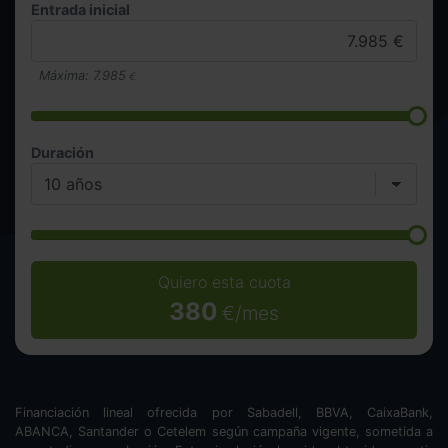
Entrada inicial
Máxima:
7.985
€
Duración
Quiero esta cuota
380
€/mes
Financiación lineal ofrecida por Sabadell, BBVA, CaixaBank,
ABANCA, Santander o Cetelem según campaña vigente, sometida a