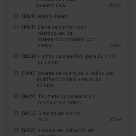
connect plus
621
€
[8G4]
Matrix-Beam
[PG4]
Llave de confort con
desbloqueo del
maletero controlado por
sensor
556
€
[U53]
Llantas de aleación ligera 8J x 18”,
pulgadas
[1XX]
Volante de cuero de 3 radios con
multifunción plus y levas de
cambio
[N2Y]
Tapizado de asientos en
tela/cuero sintético
[9VD]
Sistema de sonido
Audi
375
€
[6Y2]
Sistema de limitación de