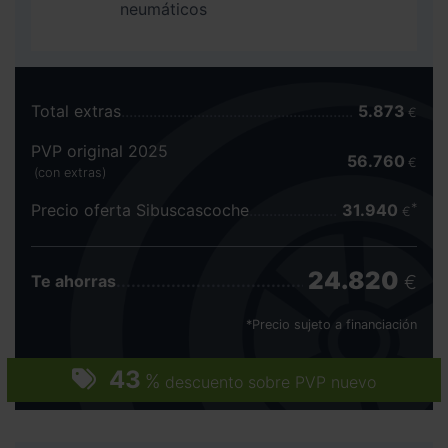
neumáticos
Total extras
5.873
€
PVP original 2025
56.760
€
(con extras)
Precio oferta Sibuscascoche
31.940
€
24.820
€
Te ahorras
*Precio sujeto a financiación
43
%
descuento sobre PVP nuevo