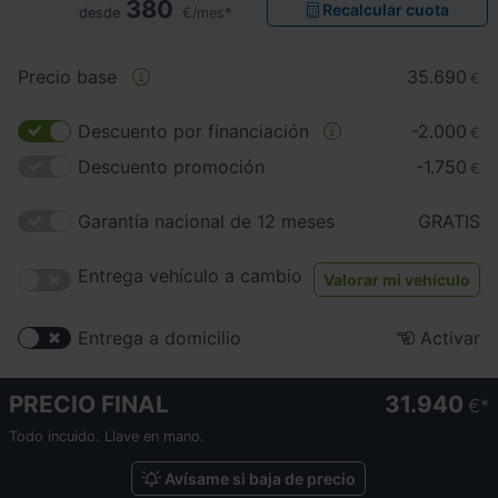
380
Recalcular cuota
desde
€/mes*
Precio base
35.690
€
Descuento por financiación
-2.000
€
Descuento promoción
-1.750
€
Garantía nacional de 12 meses
GRATIS
Entrega vehículo a cambio
Valorar mi vehículo
Entrega a domicilio
Activar
PRECIO FINAL
31.940
€
Todo incuido. Llave en mano.
Avísame si baja de precio