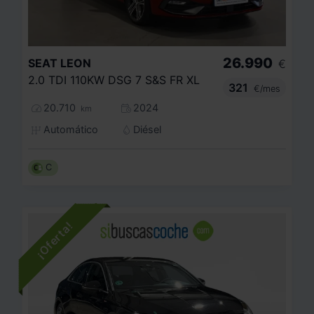
26.990
SEAT
LEON
€
2.0 TDI 110KW DSG 7 S&S FR XL
321
€/mes
20.710
2024
km
Automático
Diésel
C