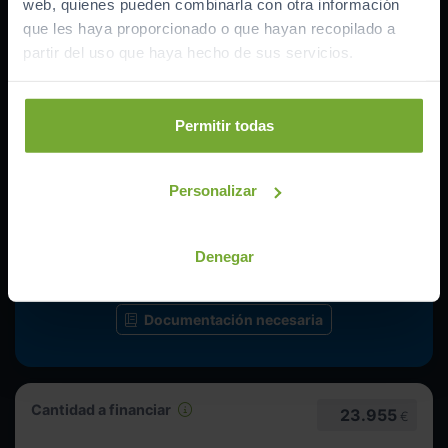
web, quienes pueden combinarla con otra información
que les haya proporcionado o que hayan recopilado a
Ofrecido por:
partir del uso que haya hecho de sus servicios.
Banco asociado
Precio del coche (
PVP
)
33.940
€
Permitir todas
Bonificación por financiar
-
2.000
€
Entrada inicial
7.985
€
Personalizar
Importe a financiar
23.955
€
TAE
12.66
%
Denegar
TIN
10.99
%
Documentación necesaria
Cantidad a financiar
23.955
€