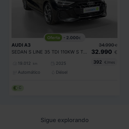
- 2.000
€
AUDI
A3
34.990
€
32.990
SEDAN S LINE 35 TDI 110KW S TRONIC
€
392
€/mes
19.012
2025
km
Automático
Diésel
C
Sigue explorando