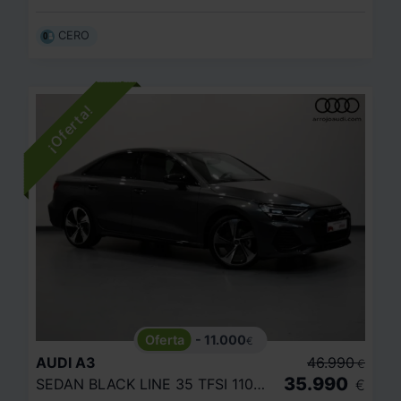
CERO
- 11.000
€
AUDI
A3
46.990
€
35.990
SEDAN BLACK LINE 35 TFSI 110KW S TRONIC
€