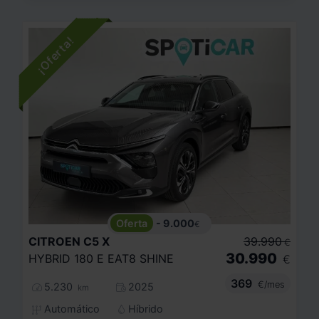
- 9.000
€
CITROEN
C5 X
39.990
€
30.990
HYBRID 180 E EAT8 SHINE
€
369
€/mes
5.230
2025
km
Automático
Híbrido