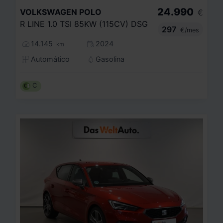
24.990
VOLKSWAGEN
POLO
€
R LINE 1.0 TSI 85KW (115CV) DSG
297
€/mes
14.145
2024
km
Automático
Gasolina
C