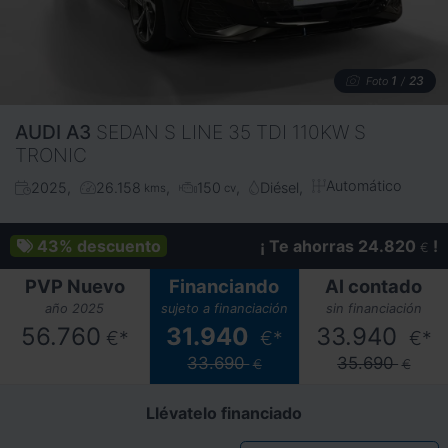
1
23
Foto
/
AUDI
A3
SEDAN S LINE 35 TDI 110KW S
TRONIC
Automático
2025
26.158
150
Diésel
kms
cv
43%
descuento
¡ Te ahorras 24.820
!
€
PVP Nuevo
Financiando
Al contado
año 2025
sujeto a financiación
sin financiación
56.760
31.940
33.940
€*
€*
€*
33.690
35.690
€
€
Llévatelo financiado