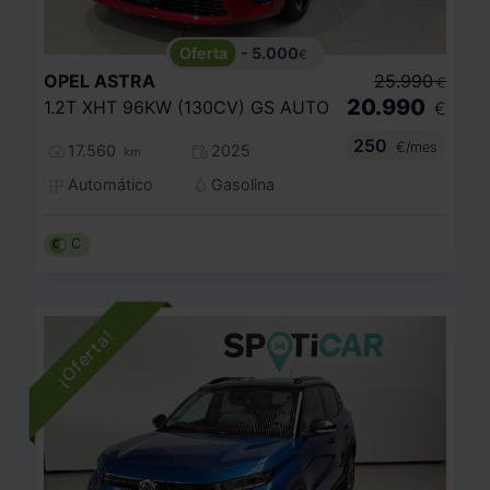
- 5.000
€
OPEL
ASTRA
25.990
€
20.990
1.2T XHT 96KW (130CV) GS AUTO
€
250
€/mes
17.560
2025
km
Automático
Gasolina
C