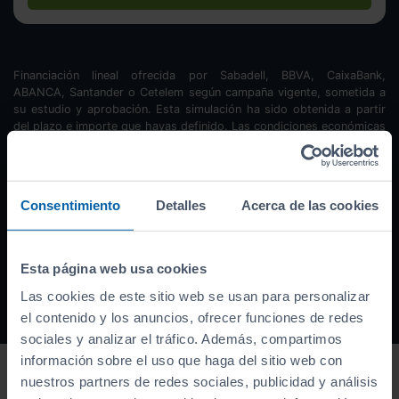
Financiación lineal ofrecida por Sabadell, BBVA, CaixaBank,
ABANCA, Santander o Cetelem según campaña vigente, sometida a
su estudio y aprobación. Esta simulación ha sido obtenida a partir
del plazo e importe que hayas definido. Las condiciones económicas
se actualizarán en cada simulación. Oferta válida hasta el
16/08/2026. TIN
10,99
%. TAE
12,66
%. La cuotas incluyen comisión
de apertura y seguro de protección de pago. El importe total
financiado es
16.117
€ + comisión de apertura
636,62
€ + seguro pp
Consentimiento
Detalles
Acerca de las cookies
(consultar). Plazo de la financiación
meses.
cuotas de
256
€. Entrada
inicial:
5.373
€. Importe Total adeudado:
30.720
€ (intereses
13.966,38
€). Los cálculos facilitados en cada simulación tienen una
finalidad informativa y no sustituye a las condiciones finales del
Esta página web usa cookies
contrato de financiación si este fuera concedido.
Las cookies de este sitio web se usan para personalizar
el contenido y los anuncios, ofrecer funciones de redes
sociales y analizar el tráfico. Además, compartimos
información sobre el uso que haga del sitio web con
nuestros partners de redes sociales, publicidad y análisis