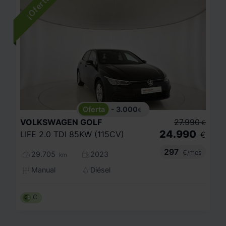
- 3.000
€
VOLKSWAGEN
GOLF
27.990
€
24.990
LIFE 2.0 TDI 85KW (115CV)
€
297
€/mes
29.705
2023
km
Manual
Diésel
C