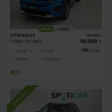
- 3.490
€
CITROEN
C3
19.990
€
16.500
TURBO 100 MAX
€
196
€/mes
22.047
2025
km
Manual
Gasolina
C