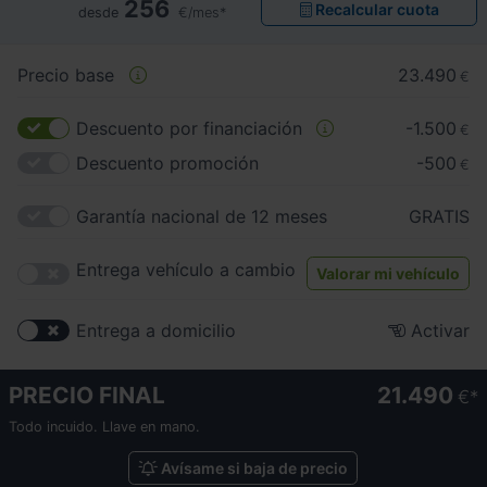
256
Recalcular cuota
desde
€/mes*
Precio base
23.490
€
Descuento por financiación
-1.500
€
Descuento promoción
-500
€
Garantía nacional de 12 meses
GRATIS
Entrega vehículo a cambio
Valorar mi vehículo
Entrega a domicilio
Activar
PRECIO FINAL
21.490
€
Todo incuido. Llave en mano.
Avísame si baja de precio