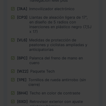
navegación MMI plus
[7AA]
Inmovilizador electrónico
[CP3]
Llantas de aleación ligera de 17”,
en diseño de 5 radios con
inserciones en plástico negro (7,5J
x 17)
[VL6]
Medidas de protección de
peatones y ciclistas ampliadas y
anticipatorias
[6PC]
Palanca del freno de mano en
cuero
[WZ2]
Paquete Tech
[1PE]
Tornillos de rueda antirrobo (sin
cierre)
[6H4]
Techo en color de contraste
[6XD]
Retrovisor exterior con ajuste