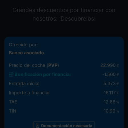
Grandes descuentos por financiar con
nosotros. ¡Descúbrelos!
Ofrecido por:
Banco asociado
Precio del coche (
PVP
)
22.990
€
Bonificación por financiar
-
1.500
€
Entrada inicial
5.373
€
Importe a financiar
16.117
€
TAE
12.66
%
TIN
10.99
%
Documentación necesaria