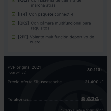
[KA2]
Con sistema de cámara de
marcha atrás
[IT4]
Con paquete connect 4
[QK2]
Con cámara multifuncional para
requisitos
[2PF]
Volante multifunción deportivo de
cuero
PVP original 2021
30.116
€
(con extras)
Precio oferta Sibuscascoche
21.490
€
8.626
€
Te ahorras
*Precio sujeto a financiación