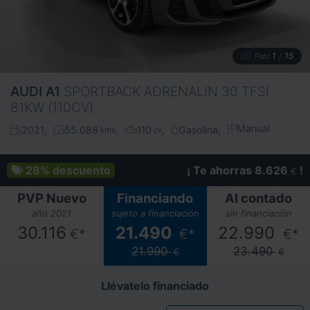
1
15
Foto
/
AUDI
A1
SPORTBACK ADRENALIN 30 TFSI
81KW (110CV)
Manual
2021
55.088
110
Gasolina
kms
cv
28%
descuento
¡ Te ahorras 8.626
!
€
PVP Nuevo
Financiando
Al contado
año 2021
sujeto a financiación
sin financiación
30.116
21.490
22.990
€*
€*
€*
21.990
23.490
€
€
Llévatelo financiado