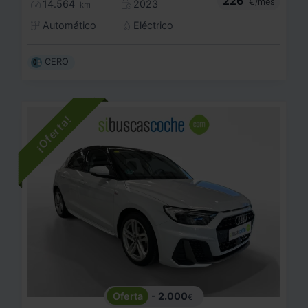
226
€/mes
14.564
2023
km
Automático
Eléctrico
CERO
- 2.000
€