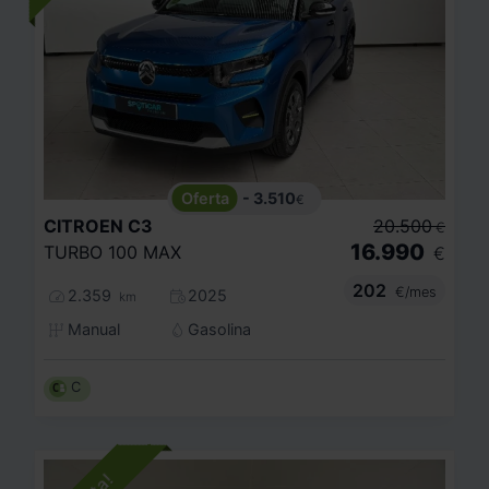
- 3.510
€
CITROEN
C3
20.500
€
16.990
TURBO 100 MAX
€
202
€/mes
2.359
2025
km
Manual
Gasolina
C