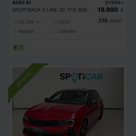
AUDI
A1
21.990
€
19.990
SPORTBACK S LINE 30 TFSI 85KW (116CV)
€
238
€/mes
55.296
2020
km
Manual
Gasolina
C