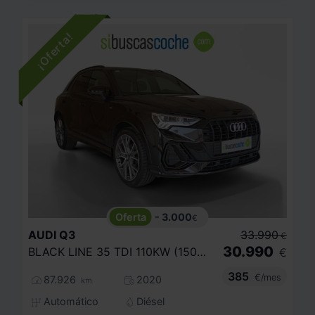
- 3.000
€
AUDI
Q3
33.990
€
30.990
BLACK LINE 35 TDI 110KW (150CV) S TRONIC
€
385
€/mes
87.926
2020
km
Automático
Diésel