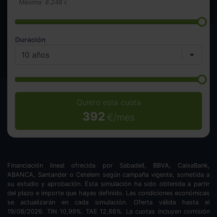
Máxima:
8.248
€
Duración
Quiero esta cuota
392
€/mes
Financiación lineal ofrecida por Sabadell, BBVA, CaixaBank,
ABANCA, Santander o Cetelem según campaña vigente, sometida a
su estudio y aprobación. Esta simulación ha sido obtenida a partir
del plazo e importe que hayas definido. Las condiciones económicas
se actualizarán en cada simulación. Oferta válida hasta el
19/08/2026. TIN
10,99
%. TAE
12,66
%. La cuotas incluyen comisión