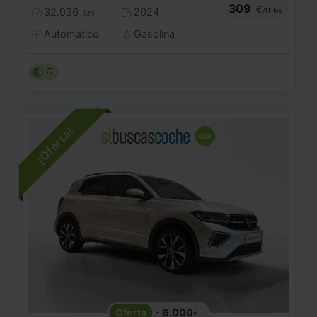
309
€/mes
32.036
2024
km
Automático
Gasolina
C
- 6.000
€