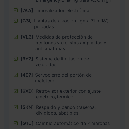
Emergency Braking para ACC high
[7AA]
Inmovilizador electrónico
[C3I]
Llantas de aleación ligera 7J x 18”,
pulgadas
[VL6]
Medidas de protección de
peatones y ciclistas ampliadas y
anticipatorias
[6Y2]
Sistema de limitación de
velocidad
[4E7]
Servocierre del portón del
maletero
[6XD]
Retrovisor exterior con ajuste
eléctrico/térmico
[5KN]
Respaldo y banco traseros,
divididos, abatibles
[G1C]
Cambio automático de 7 marchas