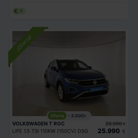
C
- 3.000
€
VOLKSWAGEN
T ROC
28.990
€
25.990
LIFE 1.5 TSI 110KW (150CV) DSG
€