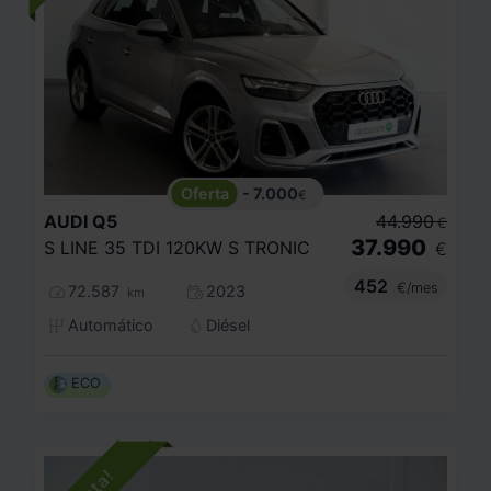
- 7.000
€
AUDI
Q5
44.990
€
37.990
S LINE 35 TDI 120KW S TRONIC
€
452
€/mes
72.587
2023
km
Automático
Diésel
ECO