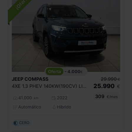
- 4.000
€
JEEP
COMPASS
29.990
€
25.990
4XE 1.3 PHEV 140KW(190CV) LIMITED AT AWD
€
309
€/mes
41.000
2022
km
Automático
Híbrido
CERO