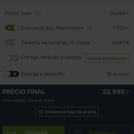
Precio base
34.490
€
Descuento por financiación
-1.500
€
Garantía nacional de 12 meses
GRATIS
Entrega vehículo a cambio
Valorar mi vehículo
Entrega a domicilio
Activar
PRECIO FINAL
32.990
€
Todo incuido. Llave en mano.
Avísame si baja de precio
Contactar
Pruébalo sin