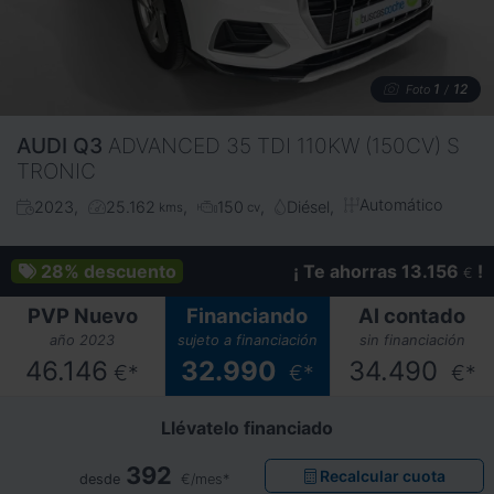
1
12
Foto
/
AUDI
Q3
ADVANCED 35 TDI 110KW (150CV) S
TRONIC
Automático
2023
25.162
150
Diésel
kms
cv
28%
descuento
¡ Te ahorras 13.156
!
€
PVP Nuevo
Financiando
Al contado
año 2023
sujeto a financiación
sin financiación
46.146
32.990
34.490
€*
€*
€*
Llévatelo financiado
392
Recalcular cuota
desde
€/mes*