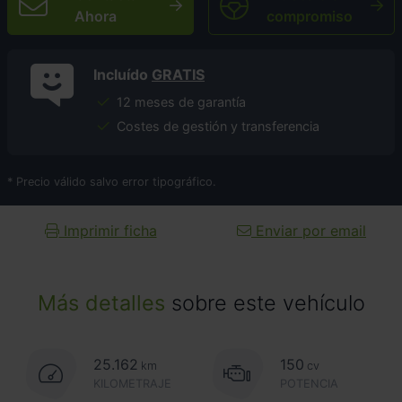
Ahora
compromiso
Incluído
GRATIS
12 meses de garantía
Costes de gestión y transferencia
* Precio válido salvo error tipográfico.
Imprimir ficha
Enviar por email
Más detalles
sobre este vehículo
25.162
150
km
cv
KILOMETRAJE
POTENCIA