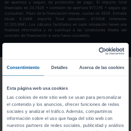
de apertura y seguro de protección de pago. El importe total
financiado es
24.742
€ + comisión de apertura
977,31
€ + seguro pp
(consultar). Plazo de la financiación
meses.
cuotas de
392
€. Entrada
inicial:
8.248
€. Importe Total adeudado:
47.040
€ (intereses
21.320,69
€). Los cálculos facilitados en cada simulación tienen una
finalidad informativa y no sustituye a las condiciones finales del
contrato de financiación si este fuera concedido.
Consentimiento
Detalles
Acerca de las cookies
Esta página web usa cookies
Las cookies de este sitio web se usan para personalizar
el contenido y los anuncios, ofrecer funciones de redes
sociales y analizar el tráfico. Además, compartimos
información sobre el uso que haga del sitio web con
nuestros partners de redes sociales, publicidad y análisis