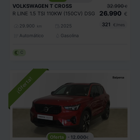
VOLKSWAGEN
T CROSS
32.990
€
26.990
R LINE 1.5 TSI 110KW (150CV) DSG
€
321
€/mes
29.900
2025
km
Automático
Gasolina
C
- 12.000
€