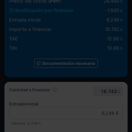
Precio del coche (
PVP
)
26.490
€
Bonificación por financiar
-
1.500
€
Entrada inicial
6.248
€
Importe a financiar
18.742
€
TAE
12.66
%
TIN
10.99
%
Documentación necesaria
Cantidad a financiar
18.742
€
Entrada inicial
Máxima:
6.248
€