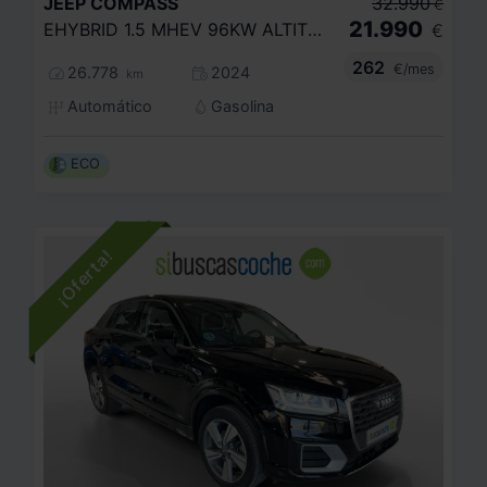
JEEP
COMPASS
32.990
€
21.990
EHYBRID 1.5 MHEV 96KW ALTITUDE DCT
€
262
€/mes
26.778
2024
km
Automático
Gasolina
ECO