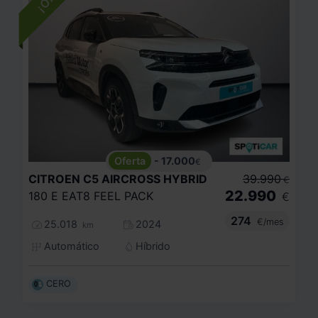
- 17.000
€
CITROEN
C5 AIRCROSS HYBRID
39.990
€
22.990
180 E EAT8 FEEL PACK
€
274
€/mes
25.018
2024
km
Automático
Híbrido
CERO