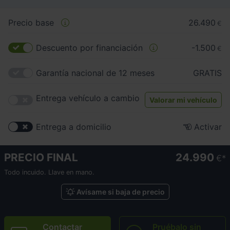
Precio base
26.490
€
Descuento por financiación
-1.500
€
Garantía nacional de 12 meses
GRATIS
Entrega vehículo a cambio
Valorar mi vehículo
Entrega a domicilio
Activar
PRECIO FINAL
24.990
€
Todo incuido. Llave en mano.
Avísame si baja de precio
Contactar
Pruébalo sin