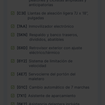
peatones y ciclistas ampliadas y
anticipatorias
[C3I]
Llantas de aleación ligera 7J x 18”,
pulgadas
[7AA]
Inmovilizador electrónico
[5KN]
Respaldo y banco traseros,
divididos, abatibles
[6XD]
Retrovisor exterior con ajuste
eléctrico/térmico
[6Y2]
Sistema de limitación de
velocidad
[4E7]
Servocierre del portón del
maletero
[G1C]
Cambio automático de 7 marchas
[7X1]
Asistente de aparcamiento
[6K2]
Asistencia delantera incluida