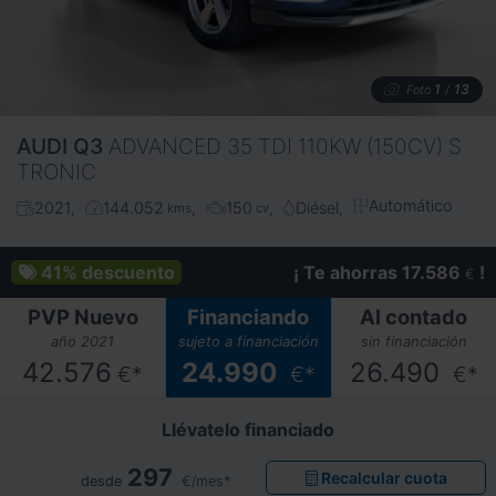
1
13
Foto
/
AUDI
Q3
ADVANCED 35 TDI 110KW (150CV) S
TRONIC
Automático
2021
144.052
150
Diésel
kms
cv
41%
descuento
¡ Te ahorras 17.586
!
€
PVP Nuevo
Financiando
Al contado
año 2021
sujeto a financiación
sin financiación
42.576
24.990
26.490
€*
€*
€*
Llévatelo financiado
297
Recalcular cuota
desde
€/mes*