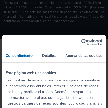
(consultar). Plazo de la financiación
meses.
cuotas de
297
€. Entrada
inicial:
6.248
€. Importe Total adeudado:
35.640
€ (intereses
16.157,69
€). Los cálculos facilitados en cada simulación tienen una
finalidad informativa y no sustituye a las condiciones finales del
contrato de financiación si este fuera concedido.
Consentimiento
Detalles
Acerca de las cookies
Esta página web usa cookies
Las cookies de este sitio web se usan para personalizar
el contenido y los anuncios, ofrecer funciones de redes
sociales y analizar el tráfico. Además, compartimos
información sobre el uso que haga del sitio web con
nuestros partners de redes sociales, publicidad y análisis