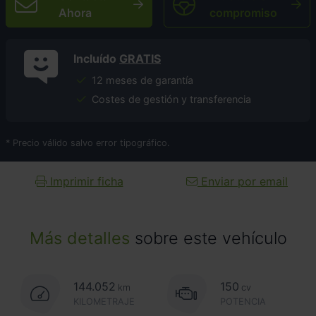
Ahora
compromiso
Incluído
GRATIS
12 meses de garantía
Costes de gestión y transferencia
* Precio válido salvo error tipográfico.
Imprimir ficha
Enviar por email
Más detalles
sobre este vehículo
144.052
150
km
cv
KILOMETRAJE
POTENCIA