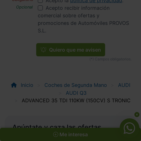
Acepto la
política de privacidad
.
Acepto recibir información
comercial sobre ofertas y
promociones de Automóviles PROVOS
S.L.
Quiero que me avisen
Inicio
Coches de Segunda Mano
AUDI
AUDI Q3
ADVANCED 35 TDI 110KW (150CV) S TRONIC
Apúntate y caza las ofertas
Me interesa
Apúntate a nuestro boletín y serás el primero en