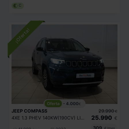
C
- 4.000
€
JEEP
COMPASS
29.990
€
25.990
4XE 1.3 PHEV 140KW(190CV) LIMITED AT AWD
€
309
€/mes