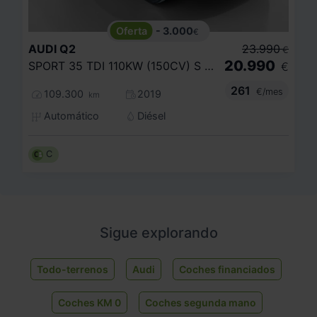
- 3.000
€
AUDI
Q2
23.990
€
20.990
SPORT 35 TDI 110KW (150CV) S TRONIC
€
261
€/mes
109.300
2019
km
Automático
Diésel
C
Sigue explorando
Todo-terrenos
Audi
Coches financiados
Coches KM 0
Coches segunda mano