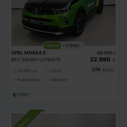
- 17.910
€
OPEL
MOKKA E
40.900
€
22.990
BEV 50KWH ULTIMATE
€
274
€/mes
10.650
2022
km
Automático
Eléctrico
CERO