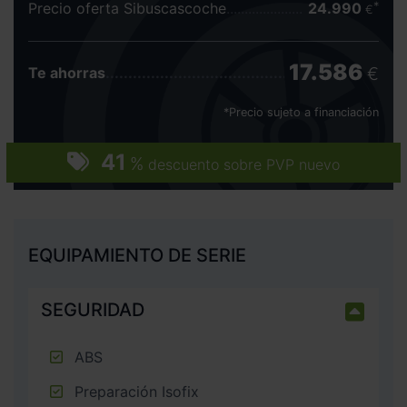
Precio oferta Sibuscascoche
24.990
€
17.586
€
Te ahorras
*Precio sujeto a financiación
41
%
descuento sobre PVP nuevo
EQUIPAMIENTO DE SERIE
SEGURIDAD
ABS
Preparación Isofix