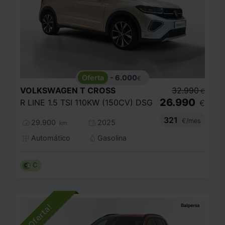
- 6.000
€
VOLKSWAGEN
T CROSS
32.990
€
26.990
R LINE 1.5 TSI 110KW (150CV) DSG
€
321
€/mes
29.900
2025
km
Automático
Gasolina
C