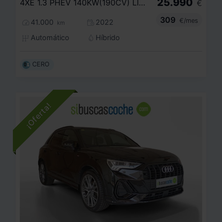
25.990
4XE 1.3 PHEV 140KW(190CV) LIMITED AT AWD
€
309
€/mes
41.000
2022
km
Automático
Híbrido
CERO