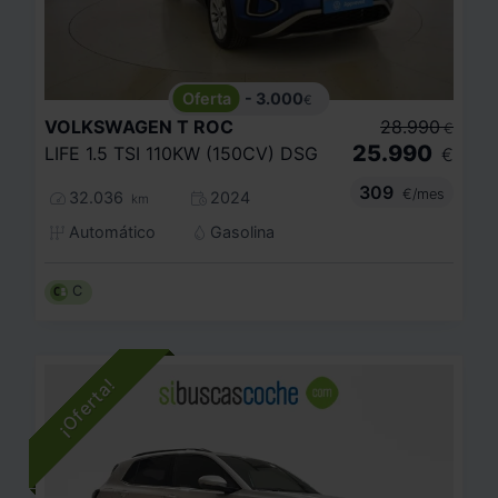
- 3.000
€
VOLKSWAGEN
T ROC
28.990
€
25.990
LIFE 1.5 TSI 110KW (150CV) DSG
€
309
€/mes
32.036
2024
km
Automático
Gasolina
C