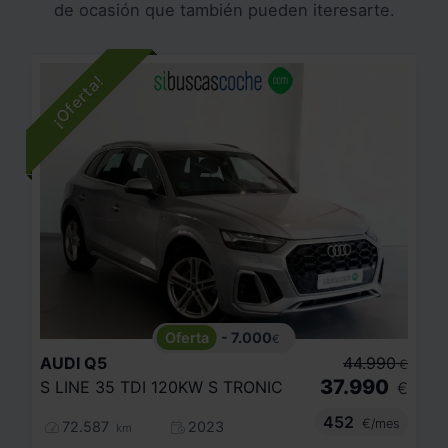
de ocasión que también pueden iteresarte.
- 7.000
€
AUDI
Q5
44.990
€
37.990
S LINE 35 TDI 120KW S TRONIC
€
452
€/mes
72.587
2023
km