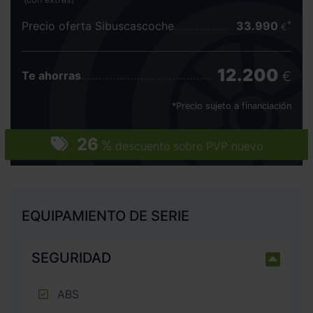
Precio oferta Sibuscascoche
33.990
€
12.200
€
Te ahorras
*Precio sujeto a financiación
26
%
descuento sobre PVP nuevo
EQUIPAMIENTO DE SERIE
SEGURIDAD
ABS