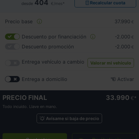
404
Recalcular cuota
desde
€/mes*
Precio base
37.990
€
Descuento por financiación
-2.000
€
Descuento promoción
-2.000
€
Entrega vehículo a cambio
Valorar mi vehículo
Entrega a domicilio
Activar
PRECIO FINAL
33.990
€
Todo incuido. Llave en mano.
Avísame si baja de precio