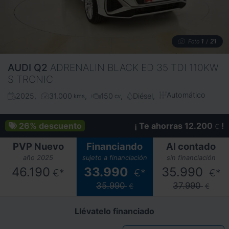
1
21
Foto
/
AUDI
Q2
ADRENALIN BLACK ED 35 TDI 110KW
S TRONIC
Automático
2025
31.000
150
Diésel
kms
cv
26%
descuento
¡ Te ahorras 12.200
!
€
PVP Nuevo
Financiando
Al contado
año 2025
sujeto a financiación
sin financiación
46.190
33.990
35.990
€*
€*
€*
35.990
37.990
€
€
Llévatelo financiado