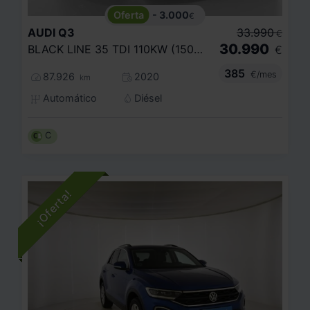
- 3.000
€
AUDI
Q3
33.990
€
30.990
BLACK LINE 35 TDI 110KW (150CV) S TRONIC
€
385
€/mes
87.926
2020
km
Automático
Diésel
C