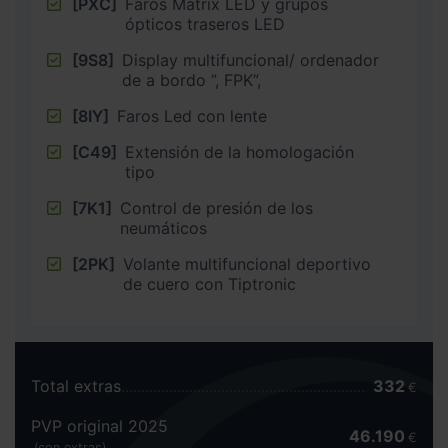
[PXC]
Faros Matrix LED y grupos
ópticos traseros LED
[9S8]
Display multifuncional/ ordenador
de a bordo ”, FPK”,
[8IY]
Faros Led con lente
[C49]
Extensión de la homologación
tipo
[7K1]
Control de presión de los
neumáticos
[2PK]
Volante multifuncional deportivo
de cuero con Tiptronic
Total extras
332
€
PVP original 2025
46.190
€
(con extras)