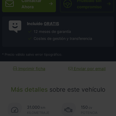
Contactar
Pruébalo sin
Ahora
compromiso
Incluído
GRATIS
12 meses de garantía
Costes de gestión y transferencia
* Precio válido salvo error tipográfico.
Imprimir ficha
Enviar por email
Más detalles
sobre este vehículo
31.000
150
km
cv
KILOMETRAJE
POTENCIA