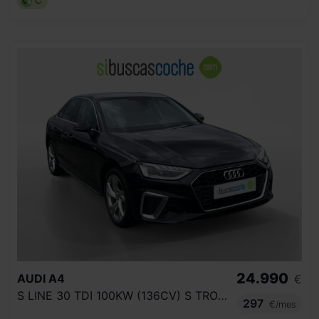
C
24.990
AUDI
A4
€
S LINE 30 TDI 100KW (136CV) S TRONIC
297
€/mes