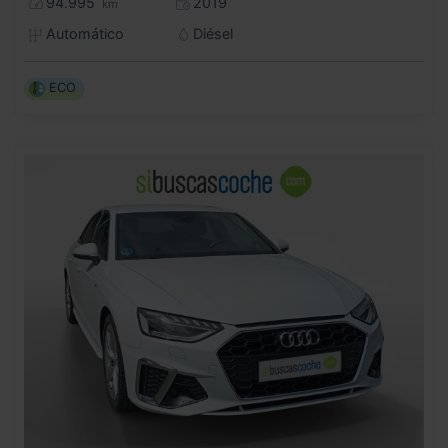
94.995
2019
km
Automático
Diésel
ECO