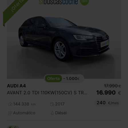
- 1.000
€
AUDI
A4
17.990
€
16.990
AVANT 2.0 TDI 110KW(150CV) S TRONIC
€
240
€/mes
144.338
2017
km
Automático
Diésel