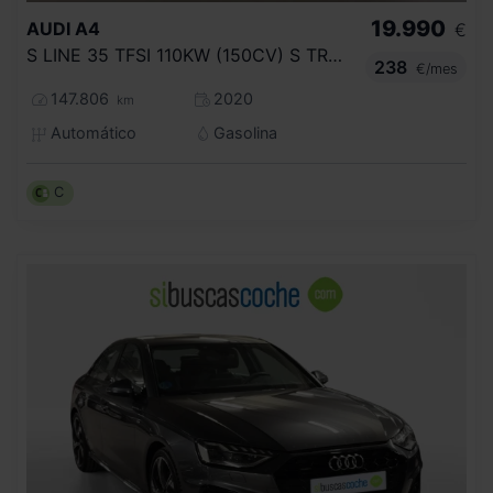
19.990
AUDI
A4
€
S LINE 35 TFSI 110KW (150CV) S TRONIC
238
€/mes
147.806
2020
km
Automático
Gasolina
C