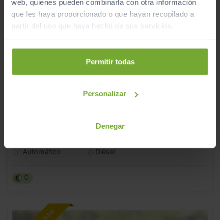
web, quienes pueden combinarla con otra información
que les haya proporcionado o que hayan recopilado a
partir del uso que haya hecho de sus servicios.
Permitir todas
Personalizar
19.990
AUDI
A4
€
DESIGN ED 2.0 TDI 110KW (150CV) S TRONIC
283
€/mes
Denegar
133.115
2018
km
Automático
Diésel
C