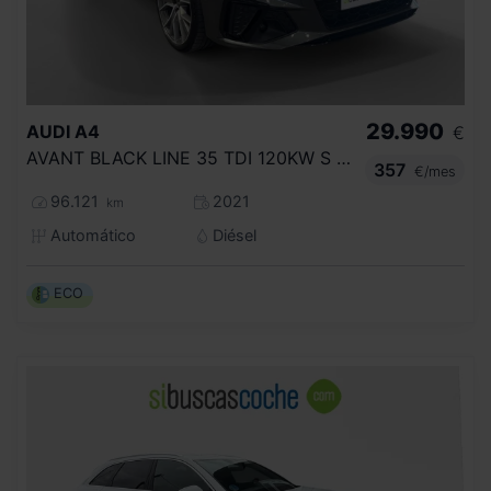
29.990
AUDI
A4
€
AVANT BLACK LINE 35 TDI 120KW S TRONIC
357
€/mes
96.121
2021
km
Automático
Diésel
ECO