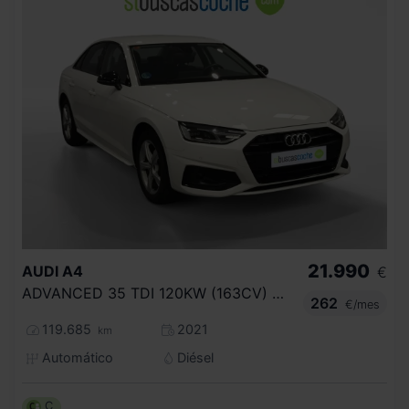
21.990
AUDI
A4
€
ADVANCED 35 TDI 120KW (163CV) S TRONIC
262
€/mes
119.685
2021
km
Automático
Diésel
C