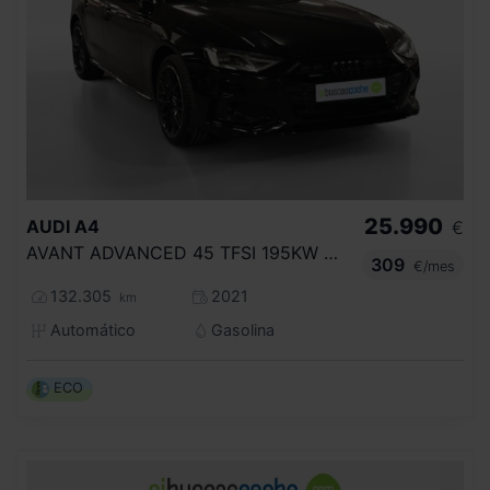
25.990
AUDI
A4
€
AVANT ADVANCED 45 TFSI 195KW QUATT S TRO
309
€/mes
132.305
2021
km
Automático
Gasolina
ECO