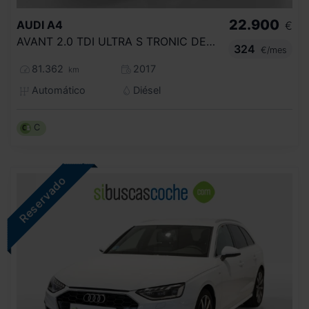
22.900
AUDI
A4
€
AVANT 2.0 TDI ULTRA S TRONIC DESIGN EDIT
324
€/mes
81.362
2017
km
Automático
Diésel
C