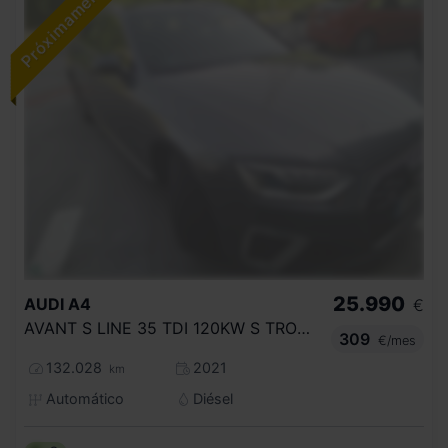
25.990
AUDI
A4
€
AVANT S LINE 35 TDI 120KW S TRONIC
309
€/mes
132.028
2021
km
Automático
Diésel