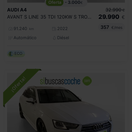
- 3.000
€
AUDI
A4
32.990
€
29.990
AVANT S LINE 35 TDI 120KW S TRONIC
€
357
€/mes
91.240
2022
km
Automático
Diésel
ECO