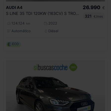
26.990
AUDI
A4
€
S LINE 35 TDI 120KW (163CV) S TRONIC
321
€/mes
124.124
2022
km
Automático
Diésel
ECO