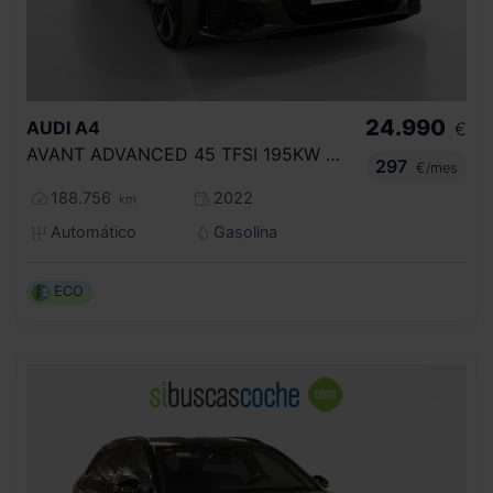
24.990
AUDI
A4
€
AVANT ADVANCED 45 TFSI 195KW QUATT S TRO
297
€/mes
188.756
2022
km
Automático
Gasolina
ECO