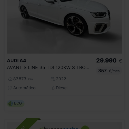
29.990
AUDI
A4
€
AVANT S LINE 35 TDI 120KW S TRONIC
357
€/mes
87.873
2022
km
Automático
Diésel
ECO