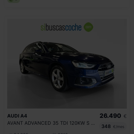
26.490
AUDI
A4
€
AVANT ADVANCED 35 TDI 120KW S TRONIC
348
€/mes