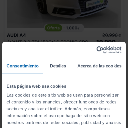
- 1.000
€
AUDI
A4
20.990
€
19.990
AVANT 2.0 TDI 150CV S TRONIC SPORT EDIT
€
196.705
2016
km
Automático
Diésel
Consentimiento
Detalles
Acerca de las cookies
C
Esta página web usa cookies
Las cookies de este sitio web se usan para personalizar
el contenido y los anuncios, ofrecer funciones de redes
sociales y analizar el tráfico. Además, compartimos
información sobre el uso que haga del sitio web con
nuestros partners de redes sociales, publicidad y análisis