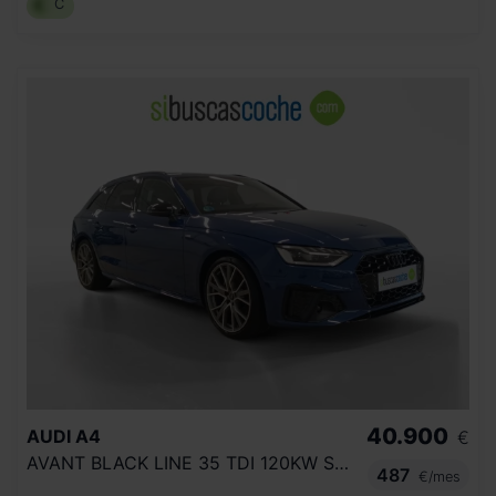
C
40.900
AUDI
A4
€
AVANT BLACK LINE 35 TDI 120KW S TRONIC
487
€/mes