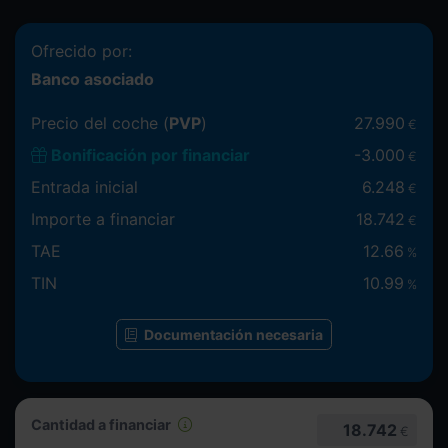
Ofrecido por:
Banco asociado
Precio del coche (
PVP
)
27.990
€
Bonificación por financiar
-
3.000
€
Entrada inicial
6.248
€
Importe a financiar
18.742
€
TAE
12.66
%
TIN
10.99
%
Documentación necesaria
Cantidad a financiar
18.742
€