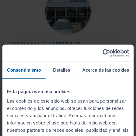
Este vehículo se encuentra en:
Sibuscascoche Oviedo
Ver localización y horarios
Consentimiento
Detalles
Acerca de las cookies
Ver vehículos del concesionario
Esta página web usa cookies
Las cookies de este sitio web se usan para personalizar
¿Estás lejos o no puedes desplazarte?
el contenido y los anuncios, ofrecer funciones de redes
Pruébalo en cualquiera de nuestras
sociales y analizar el tráfico. Además, compartimos
instalaciones (
Ver instalaciones
)
información sobre el uso que haga del sitio web con
nuestros partners de redes sociales, publicidad y análisis
Te lo entregamos en tu casa, en cualquier