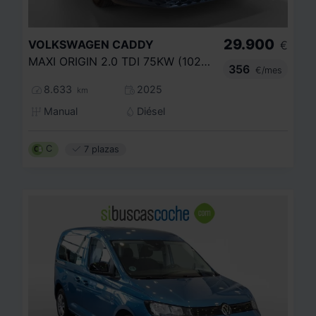
29.900
VOLKSWAGEN
CADDY
€
MAXI ORIGIN 2.0 TDI 75KW (102CV)
356
€/mes
8.633
2025
km
Manual
Diésel
C
7 plazas