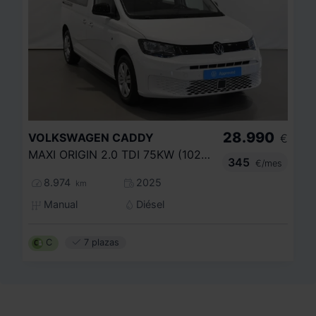
28.990
VOLKSWAGEN
CADDY
€
MAXI ORIGIN 2.0 TDI 75KW (102CV)
345
€/mes
8.974
2025
km
Manual
Diésel
C
7 plazas