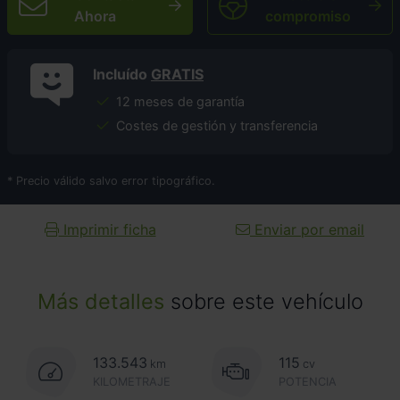
Ahora
compromiso
Incluído
GRATIS
12 meses de garantía
Costes de gestión y transferencia
* Precio válido salvo error tipográfico.
Imprimir ficha
Enviar por email
Más detalles
sobre este vehículo
133.543
115
km
cv
KILOMETRAJE
POTENCIA