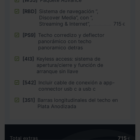
[W55]
Paquete Advance
[RBD]
Sistema de navegación ”,
Discover Media”, con ”,
Streaming & Internet”,
715
€
[PS9]
Techo corredizo y deflector
panorámico con techo
panoramico detras
[4I3]
Keyless access: sistema de
apertura/cierre y función de
arranque sin llave
[542]
Incluir cable de conexión a app-
connector usb c a usb c
[3S1]
Barras longitudinales del techo en
Plata Anodizada
Total extras
715
€