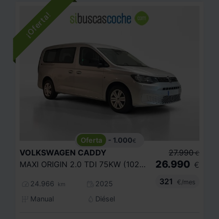
- 1.000
€
VOLKSWAGEN
CADDY
27.990
€
26.990
MAXI ORIGIN 2.0 TDI 75KW (102CV)
€
321
€/mes
24.966
2025
km
Manual
Diésel