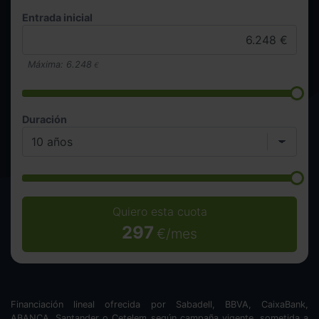
Entrada inicial
Máxima:
6.248
€
Duración
Quiero esta cuota
297
€/mes
Financiación lineal ofrecida por Sabadell, BBVA, CaixaBank,
ABANCA, Santander o Cetelem según campaña vigente, sometida a