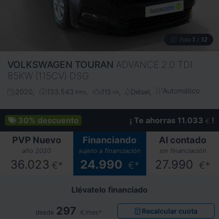
1
12
Foto
/
VOLKSWAGEN
TOURAN
ADVANCE 2.0 TDI
85KW (115CV) DSG
Automático
2020
133.543
115
Diésel
kms
cv
30%
descuento
¡ Te ahorras 11.033
!
€
PVP Nuevo
Financiando
Al contado
año 2020
sujeto a financiación
sin financiación
36.023
24.990
27.990
€*
€*
€*
Llévatelo financiado
297
Recalcular cuota
desde
€/mes*