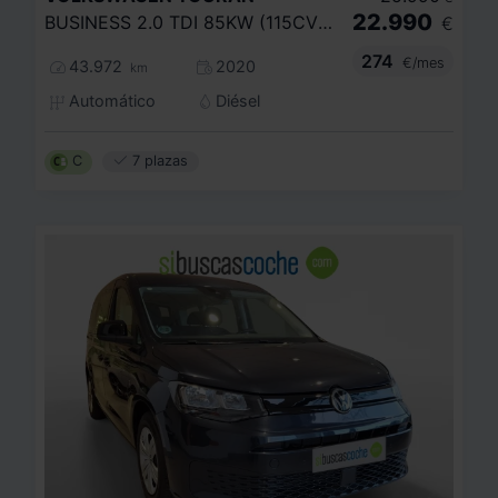
22.990
BUSINESS 2.0 TDI 85KW (115CV) DSG
€
274
€/mes
43.972
2020
km
Automático
Diésel
C
7 plazas