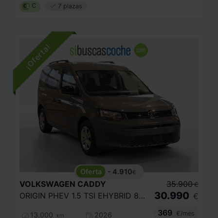
C
7 plazas
- 4.910
€
VOLKSWAGEN
CADDY
35.900
€
30.990
ORIGIN PHEV 1.5 TSI EHYBRID 85KW/110KW
€
369
€/mes
13.000
2026
km