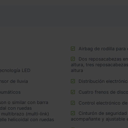
Airbag de rodilla para
Dos reposacabezas en asientos delanteros ajustables en
altura, tres reposacabezas
tecnología LED
altura
sor de lluvia
Distribución electrónic
neumáticos
Cuatro frenos de disco
Control electrónico de
idal con ruedas
Cinturón de seguridad delantero en asiento conductor,
multibrazo (multi-link)
acompañante y ajustable e
lle helicoidal con ruedas