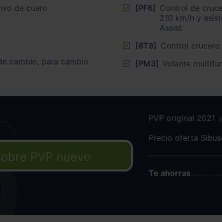
tivo de cuero
[PF6]
Control de crucero
210 km/h y asis
Assist
[8T8]
Control crucer
 de cambio, para cambio
[PM3]
PVP original 2021
Precio oferta Sibu
sobre PVP nuevo
Te ahorras