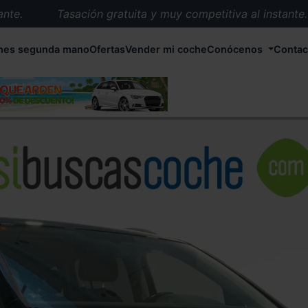
.
Tasación gratuita y muy competitiva al instante.
Entrega en 72 horas en cualquier punto de España.
hes segunda mano
Ofertas
Vender mi coche
Conócenos
Contac
Más de 1.000 coches en stock.
Más de 5.000 conductores satisfechos.
Buscamos el coche que tu quieras.
Nos ocupamos de todos los trámites.
Recogemos tu coche en cualquier parte de España.
Compramos tu coche. Pago inmediato.
Tasación gratuita y muy competitiva al instante.