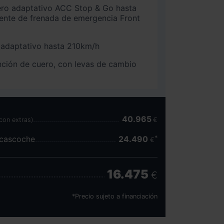
 adaptativo ACC Stop & Go hasta
tente de frenada de emergencia Front
o adaptativo hasta 210km/h
Volante multifunción de cuero, con levas de cambio
40.965
(con extras)
€
scascoche
24.490
€
16.475
€
*Precio sujeto a financiación