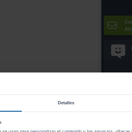
Co
Ah
* Precio válido 
Imprim
Detalles
s
b se usan para personalizar el contenido y los anuncios, ofrecer