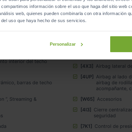
Equipamiento
de este vehículo
s, compartimos información sobre el uso que haga del sitio web 
 análisis web, quienes pueden combinarla con otra información q
r del uso que haya hecho de sus servicios.
Personalizar
eatones ampliadas y
[G1C]
Cambio automát
[9WJ]
App-Connect co
nto interior del techo
[4X3]
Airbag lateral 
[4UP]
Airbag al lado 
ámico, barras de techo
airbag de rodill
acompañante, c
[W65]
Accesorios
[4I3]
Cierre centralizado ”, K
gadas
seguridad
ada
[7K1]
Control de presi