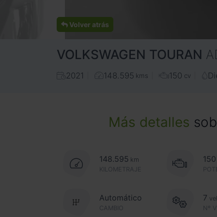
Volver atrás
VOLKSWAGEN
TOURAN
A
2021
148.595
150
Di
kms
cv
Más detalles
sobr
148.595
150
km
KILOMETRAJE
POT
Automático
7
ve
CAMBIO
Nº 