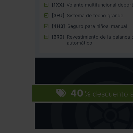
[1XX]
Volante multifuncional depor
[3FU]
Sistema de techo grande
[4H3]
Seguro para niños, manual
[6R0]
Revestimiento de la palanca
automático
40
%
descuento 