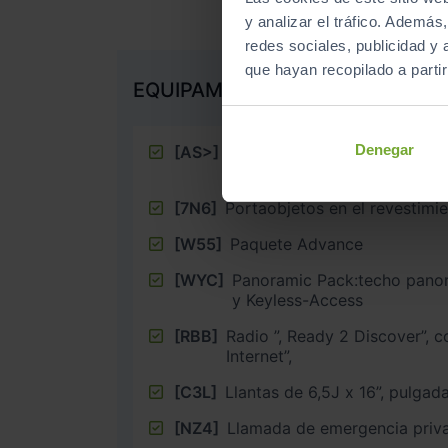
y analizar el tráfico. Ademá
redes sociales, publicidad y
que hayan recopilado a parti
EQUIPAMIENTO EXTRA
Denegar
[AS>]
Medidas de protección de p
activas en caso de colisión
[7N6]
Portaobjetos en el revestimie
[W55]
Paquete Advance
[WYC]
Panoramic Pack:techo panor
y Keyless-Access
[RBB]
Radio ”, Ready 2 Discover”, con ”, Streaming &
Internet”,
[C3L]
Llantas de 6,5J x 16”, pul
[NZ4]
Llamada de emergencia priv