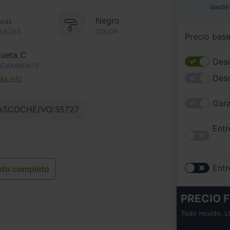
desde
Negro
azas
PLAZAS
COLOR
Precio bas
queta C
Desc
IOAMBIENTE
Des
s info
Gara
ASCOCHE/VO/35727
Entr
Entr
nto completo
PRECIO F
Todo incuido. L