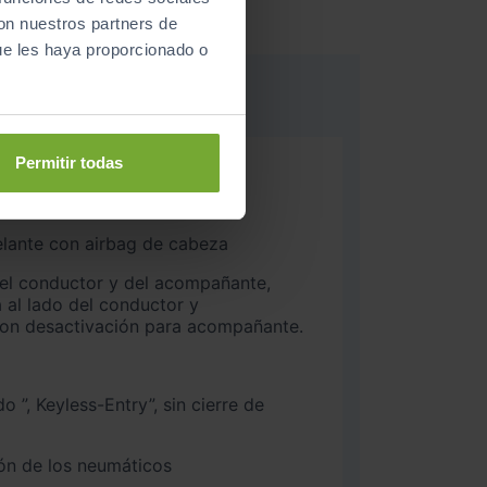
con nuestros partners de
ue les haya proporcionado o
Permitir todas
ico de 7 marchas
n cable e inalámbrico
delante con airbag de cabeza
del conductor y del acompañante,
a al lado del conductor y
on desactivación para acompañante.
eyless-Entry”, sin cierre de
ón de los neumáticos