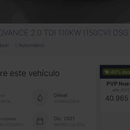
DVANCE 2.0 TDI 110KW (150CV) DSG
Automático
ésel
e este vehículo
40%
de
PVP Nue
año 2021
Diésel
cv
40.965
ENCIA
COMBUSTIBLE
Dic. 2021
locidades
VELOCIDADES
MATRICULACIÓN