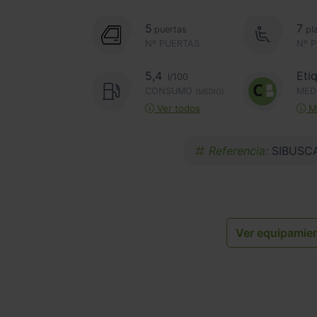
5
7
puertas
pl
Nº PUERTAS
Nº 
5,4
Eti
l/100
CONSUMO
MED
(MEDIO)
Ver todos
Má
Referencia:
SIBUSC
Ver equipamie