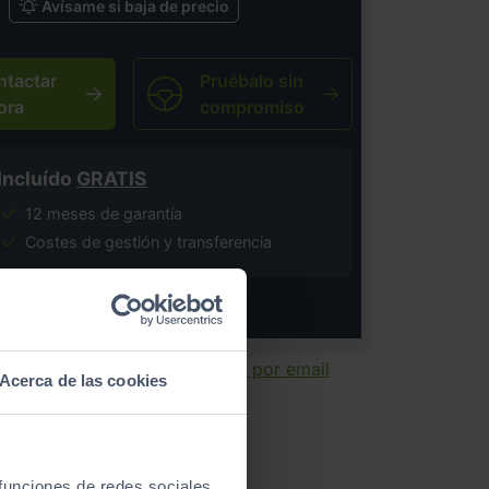
Avísame si baja de precio
ntactar
Pruébalo sin
ora
compromiso
Incluído
GRATIS
12 meses de garantía
Costes de gestión y transferencia
salvo error tipográfico.
ir ficha
Enviar por email
Acerca de las cookies
 funciones de redes sociales