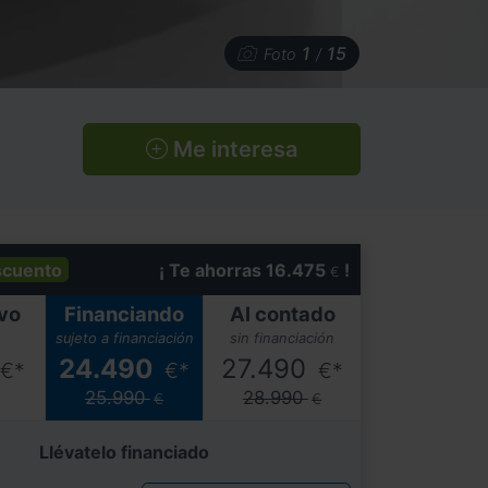
1
15
Foto
/
Me interesa
scuento
¡ Te ahorras 16.475
!
€
vo
Financiando
Al contado
sujeto a financiación
sin financiación
24.490
27.490
€*
€*
€*
25.990
28.990
€
€
Llévatelo financiado