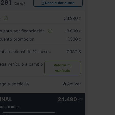
291
Recalcular cuota
€/mes*
e
28.990
€
uento por financiación
-3.000
€
cuento promoción
-1.500
€
ntía nacional de 12 meses
GRATIS
ega vehículo a cambio
Valorar mi
vehículo
ega a domicilio
Activar
INAL
24.490
€
lave en mano.