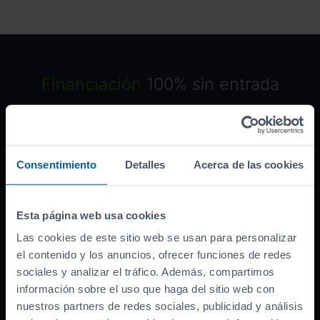
Financiación
100% sin entrada
Grandes descuentos por financiar con
nosotros. ¡Descúbrelos!
Consentimiento
Detalles
Acerca de las cookies
Ofrecido por:
Esta página web usa cookies
Banco asociado
Las cookies de este sitio web se usan para personalizar
el contenido y los anuncios, ofrecer funciones de redes
Precio del coche (
PVP
)
25.990
€
sociales y analizar el tráfico. Además, compartimos
Bonificación por financiar
-
3.000
€
información sobre el uso que haga del sitio web con
Entrada inicial
5.748
nuestros partners de redes sociales, publicidad y análisis
€