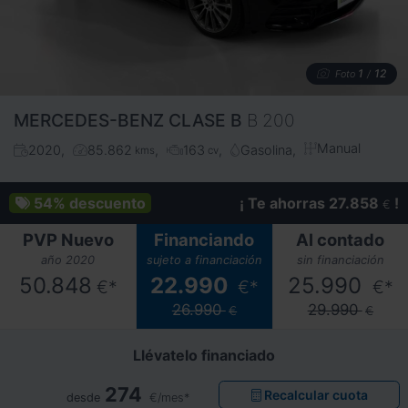
1
12
Foto
/
MERCEDES-BENZ
CLASE B
B 200
Manual
2020
85.862
163
Gasolina
kms
cv
54%
descuento
¡ Te ahorras 27.858
!
€
PVP Nuevo
Financiando
Al contado
año 2020
sujeto a financiación
sin financiación
50.848
22.990
25.990
€*
€*
€*
26.990
29.990
€
€
Llévatelo financiado
274
Recalcular cuota
desde
€/mes*