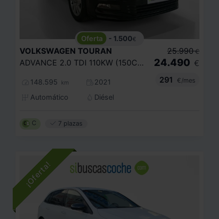
- 1.500
€
VOLKSWAGEN
TOURAN
25.990
€
24.490
ADVANCE 2.0 TDI 110KW (150CV) DSG
€
291
€/mes
148.595
2021
km
Automático
Diésel
C
7 plazas