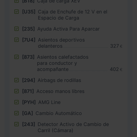
[B18]
Caja de carga XEV
[U35]
Caja de Enchufe de 12 V en el
Espacio de Carga
[235]
Ayuda Activa Para Aparcar
[7U4]
Asientos deportivos
delanteros
327
€
[873]
Asientos calefactados
para conductor y
acompañante
402
€
[294]
Airbags de rodillas
[871]
Acceso manos libres
[PYH]
AMG Line
[GA]
Cambio Automático
[243]
Detector Activo de Cambio de
Carril (Cámara)