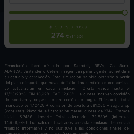
Quiero esta cuota
274
€/mes
Financiación lineal ofrecida por Sabadell, BBVA, CaixaBank,
ABANCA, Santander o Cetelem según campaña vigente, sometida a
su estudio y aprobación. Esta simulación ha sido obtenida a partir
del plazo e importe que hayas definido. Las condiciones económicas
se actualizarán en cada simulación. Oferta válida hasta el
17/08/2026. TIN
10,99
%. TAE
12,66
%. La cuotas incluyen comisión
de apertura y seguro de protección de pago. El importe total
financiado es
17.242
€ + comisión de apertura
681,06
€ + seguro pp
(consultar). Plazo de la financiación
meses.
cuotas de
274
€. Entrada
inicial:
5.748
€. Importe Total adeudado:
32.880
€ (intereses
14.956,94
€). Los cálculos facilitados en cada simulación tienen una
finalidad informativa y no sustituye a las condiciones finales del
contrato de financiación si este fuera concedido.