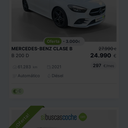
- 3.000
€
MERCEDES-BENZ
CLASE B
27.990
€
24.990
B 200 D
€
297
€/mes
61.283
2021
km
Automático
Diésel
C