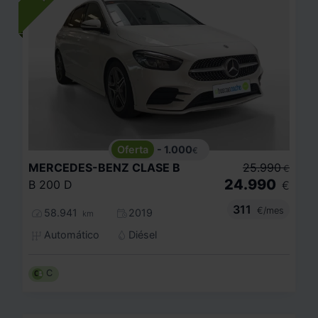
- 1.000
€
MERCEDES-BENZ
CLASE B
25.990
€
24.990
B 200 D
€
311
€/mes
58.941
2019
km
Automático
Diésel
C