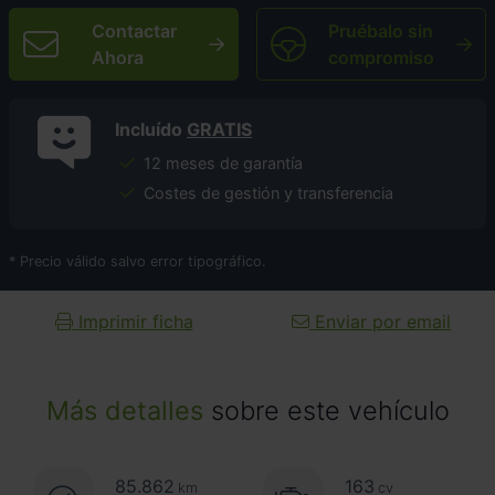
Contactar
Pruébalo sin
Ahora
compromiso
Incluído
GRATIS
12 meses de garantía
Costes de gestión y transferencia
* Precio válido salvo error tipográfico.
Imprimir ficha
Enviar por email
Más detalles
sobre este vehículo
85.862
163
km
cv