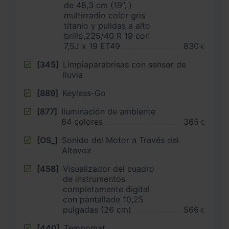
de 48,3 cm (19”, )
multirradio color gris
titanio y pulidas a alto
brillo,225/40 R 19 con
7,5J x 19 ET49
830
€
[345]
Limpiaparabrisas con sensor de
lluvia
[889]
Keyless-Go
[877]
Iluminación de ambiente
64 colores
365
€
[OS_]
Sonido del Motor a Través del
Altavoz
[458]
Visualizador del cuadro
de instrumentos
completamente digital
con pantallade 10,25
pulgadas (26 cm)
566
€
[440]
Tempomat