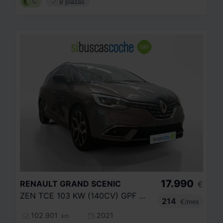
C
9 plazas
17.990
RENAULT
GRAND SCENIC
€
ZEN TCE 103 KW (140CV) GPF MY2021
214
€/mes
102.901
2021
km