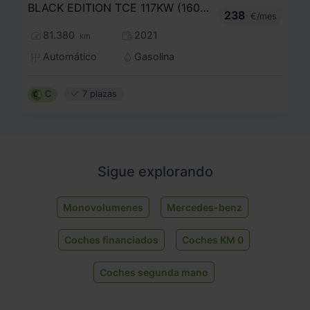
BLACK EDITION TCE 117KW (160CV) EDC GPF
238
€/mes
81.380
2021
km
Automático
Gasolina
C
7 plazas
Sigue explorando
Monovolumenes
Mercedes-benz
Coches financiados
Coches KM 0
Coches segunda mano