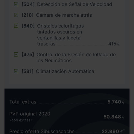
[504]
Detección de Señal de Velocidad
[218]
Cámara de marcha atrás
[840]
Cristales calorífugos
tintados oscuros en
ventanillas y luneta
traseras
415
€
[475]
Control de la Presión de Inflado de
los Neumáticos
[581]
Climatización Automática
Total extras
5.740
€
PVP original 2020
50.848
€
(con extras)
Precio oferta Sibuscascoche
22.990
€