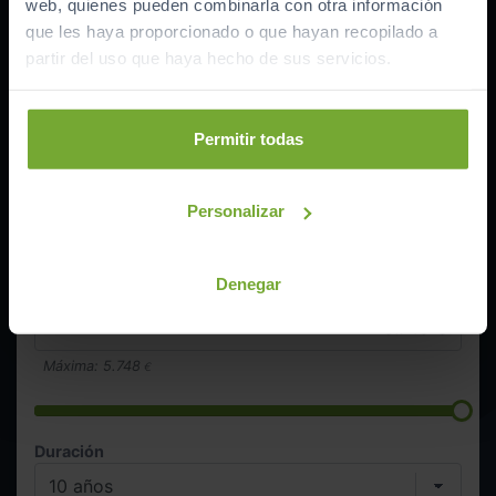
web, quienes pueden combinarla con otra información
Importe a financiar
17.242
€
que les haya proporcionado o que hayan recopilado a
TAE
12.66
%
partir del uso que haya hecho de sus servicios.
TIN
10.99
%
Permitir todas
Documentación necesaria
Personalizar
Cantidad a financiar
17.242
€
Denegar
Entrada inicial
Máxima:
5.748
€
Duración