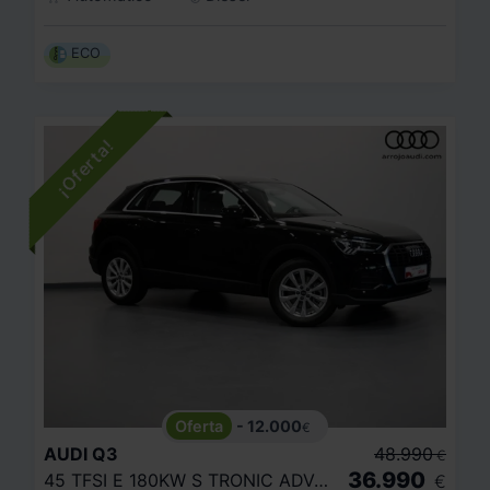
ECO
- 12.000
€
AUDI
Q3
48.990
€
36.990
45 TFSI E 180KW S TRONIC ADVANCED
€