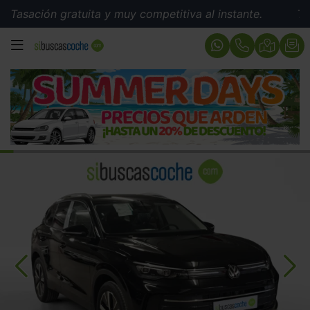
ión gratuita y muy competitiva al instante.
Tasación g
MENÚ