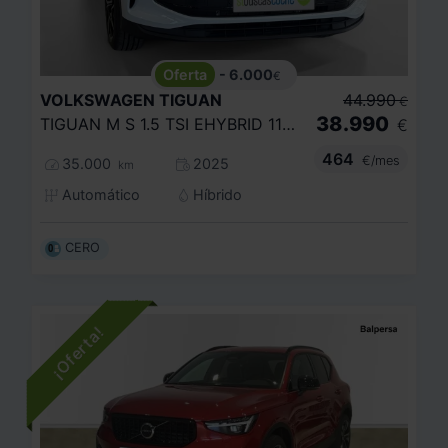
- 6.000
€
VOLKSWAGEN
TIGUAN
44.990
€
38.990
TIGUAN M S 1.5 TSI EHYBRID 110 KW (150 CV) / 85 KW (115 CV) AUTOM TICO DSG 6 VEL.
€
464
€/mes
35.000
2025
km
Automático
Híbrido
CERO