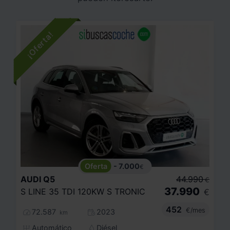
- 7.000
€
AUDI
Q5
44.990
€
37.990
S LINE 35 TDI 120KW S TRONIC
€
452
€/mes
72.587
2023
km
Automático
Diésel