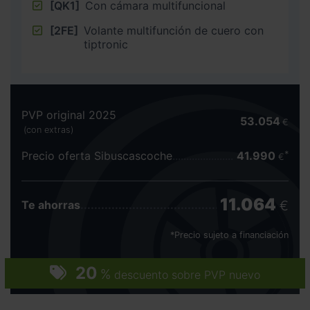
[QK1]
Con cámara multifuncional
[2FE]
Volante multifunción de cuero con
tiptronic
PVP original 2025
53.054
€
(con extras)
Precio oferta Sibuscascoche
41.990
€
11.064
€
Te ahorras
*Precio sujeto a financiación
20
%
descuento sobre PVP nuevo