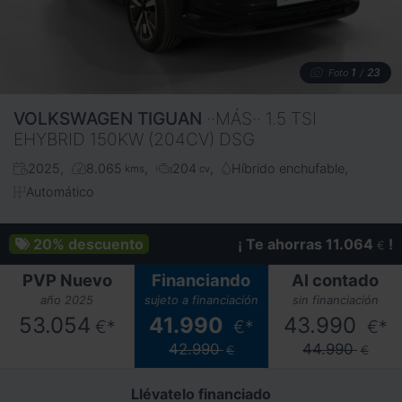
1
23
Foto
/
VOLKSWAGEN
TIGUAN
··MÁS·· 1.5 TSI
EHYBRID 150KW (204CV) DSG
2025
8.065
204
Híbrido enchufable
kms
cv
Automático
20%
descuento
¡ Te ahorras 11.064
!
€
PVP Nuevo
Financiando
Al contado
año 2025
sujeto a financiación
sin financiación
53.054
41.990
43.990
€*
€*
€*
42.990
44.990
€
€
Llévatelo financiado