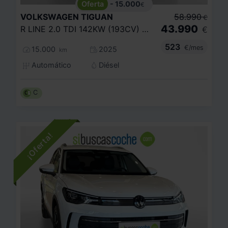
- 15.000
€
VOLKSWAGEN
TIGUAN
58.990
€
43.990
R LINE 2.0 TDI 142KW (193CV) DSG 4MOTION
€
523
€/mes
15.000
2025
km
Automático
Diésel
C