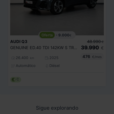
- 9.000
€
AUDI
Q3
48.990
€
39.990
GENUINE ED.40 TDI 142KW S TRONIC QUATTRO
€
476
€/mes
26.400
2025
km
Automático
Diésel
C
Sigue explorando